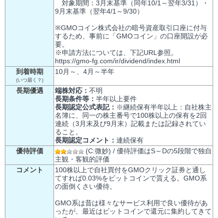
対象期間：3月末基準（同年10/1～翌年3/31）・
9月末基準（翌年4/1～9/30）
※GMOコイン株式会社の暗号資産取引口座に付与
するため、事前に「GMOコイン」の口座開設が必
要。
※申請方法については、下記URL参照。
https://gmo-fg.com/ir/dividend/index.html
到着時期
10月～、4月～半年
(いつ届く？)
長期優遇
端株対応：
不明
長期条件等：
半年以上要件
長期認定公式表記：
※継続保有半年以上：自社株主
名簿に、同一の株主番号で100株以上の保有を2回
連続（3月末及び9月末）記載または記録されてい
ること。
長期認定コメント：
連続保有
優待評価
(C:微妙) / 優待評価はS～Dの5段階で独自
主観・客観的評価
コメント
100株以上で自社買付をGMOクリック証券と通し
てすれば0.03%をビットコインで貰える。GMO系
の面倒くさい優待。
GMO系は昔は様々なサービス利用で良い優待があ
ったが、最近はビットコインで還元に集約してきて