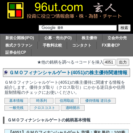
新規公開株(IPO)
公募・売出(PO)
株主優待
立会外分売
株式クラファン
手数料比較
コンタクト
FX業者CP
証券会社CP
★他の銘柄を調べる⇒コードを挿入
ＧＭＯフィナンシャルゲート(4051)の株主優待関連情報
ＧＭＯフィナンシャルゲート(4051)の株主優待に関連する情報を
紹介します。優待タダ取り（クロス取引）にかかる逆日歩や信用
規制情報のチェックにお使いください。
基本情報
時系列
信用取組
優待情報
逆日歩
一般売残
クロスコスト
適時開示
ＧＭＯフィナンシャルゲートの銘柄基本情報
【4051】ＧＭＯフィナンシャルゲート 市場：東P 単位：100株