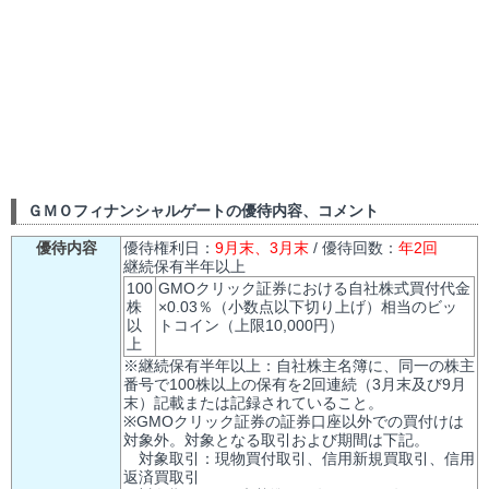
ＧＭＯフィナンシャルゲートの優待内容、コメント
優待内容
優待権利日：
9月末、3月末
/ 優待回数：
年2回
継続保有半年以上
100
GMOクリック証券における自社株式買付代金
株
×0.03％（小数点以下切り上げ）相当のビッ
以
トコイン（上限10,000円）
上
※継続保有半年以上：自社株主名簿に、同一の株主
番号で100株以上の保有を2回連続（3月末及び9月
末）記載または記録されていること。
※GMOクリック証券の証券口座以外での買付けは
対象外。対象となる取引および期間は下記。
対象取引：現物買付取引、信用新規買取引、信用
返済買取引