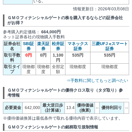
いる。
情報更新日：2026年03月08日
ＧＭＯフィナンシャルゲートの株を購入するならどの証券会社
がお得？
参考購入約定価格：
664,000円
ネット証券各社の現物購入手数料
証券会社
SBI証
楽天証
松井証
マネックス
三菱UFJ eスマート
名
券
券
券
証券
証券
取引手数
0円
0円
1,100
535円
535円
料
円
取引タイ
現物都
現物都
全部定
現物都度
現物都度
プ
度
度
額
⇒手数料に関してもっと調べたい
ＧＭＯフィナンシャルゲートの優待クロス取り（タダ取り）参
考情報
最大逆日歩
優待価値
必要資金
642,000
13.4
--
優待利回り
--
（計算値）
(換算)
※優待価値換算は最低条件で取れる優待内容で表示しています。
ＧＭＯフィナンシャルゲートの銘柄取引規制情報