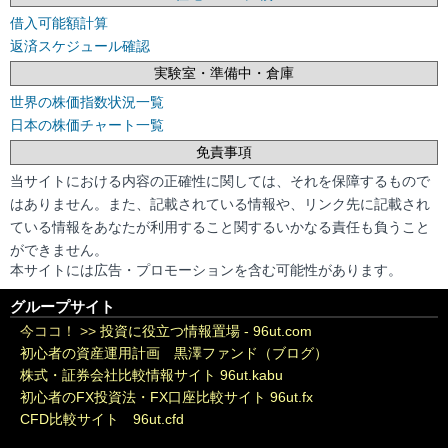
借入可能額計算
返済スケジュール確認
実験室・準備中・倉庫
世界の株価指数状況一覧
日本の株価チャート一覧
免責事項
当サイトにおける内容の正確性に関しては、それを保障するもので
はありません。また、記載されている情報や、リンク先に記載され
ている情報をあなたが利用すること関するいかなる責任も負うこと
ができません。
本サイトには広告・プロモーションを含む可能性があります。
グループサイト
今ココ！ >>
投資に役立つ情報置場 - 96ut.com
初心者の資産運用計画 黒澤ファンド（ブログ）
株式・証券会社比較情報サイト 96ut.kabu
初心者のFX投資法・FX口座比較サイト 96ut.fx
CFD比較サイト 96ut.cfd