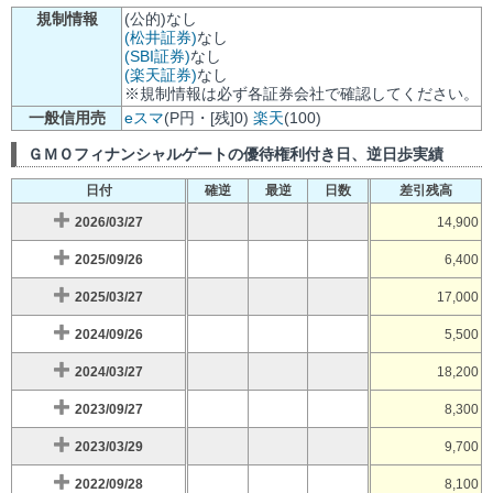
規制情報
(公的)なし
(松井証券)
なし
(SBI証券)
なし
(楽天証券)
なし
※規制情報は必ず各証券会社で確認してください。
一般信用売
eスマ
(P円・[残]0)
楽天
(100)
ＧＭＯフィナンシャルゲートの優待権利付き日、逆日歩実績
日付
確逆
最逆
日数
差引残高
2026/03/27
14,900
2025/09/26
6,400
2025/03/27
17,000
2024/09/26
5,500
2024/03/27
18,200
2023/09/27
8,300
2023/03/29
9,700
2022/09/28
8,100