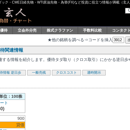
ク・CME日経先物・WTI原油先物・為替(FX)など投資に役立つ情報が満載（玄人グル
主優待
立会外分売
株式クラファン
手数料比較
コンタク
★他の銘柄を調べる⇒コードを挿入
優待関連情報
に関連する情報を紹介します。優待タダ取り（クロス取引）にかかる逆日歩
待情報
逆日歩
一般売残
クロスコスト
適時開示
単位：100株
0)
900
貸借