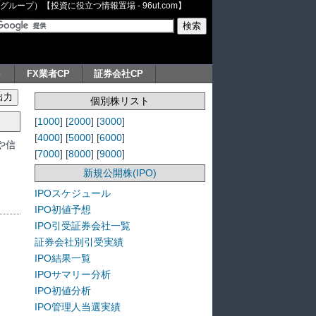
ープ）【投資に役立つ情報置場 - 96ut.com】
ト
FX業者CP
証券会社CP
個別株リスト
[
1000
] [
2000
] [
3000
]
[
4000
] [
5000
] [
6000
]
や信
[
7000
] [
8000
] [
9000
]
新規公開株(IPO)
IPOスケジュール
IPO初値予想
IPO引受証券会社一覧
証券会社別引受実績
IPO結果一覧
IPOサマリー分析
IPO初値分析
IPO管理人当選実績