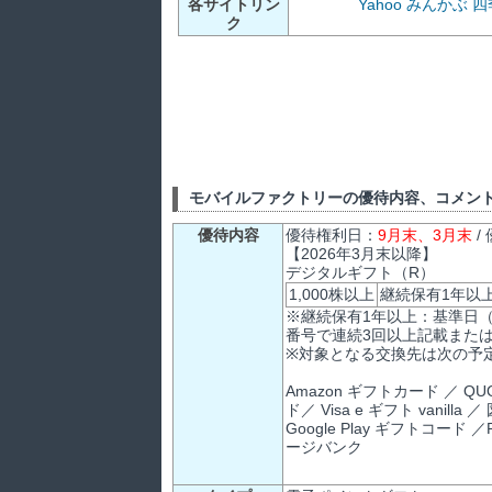
各サイトリン
Yahoo
みんかぶ
四
ク
モバイルファクトリーの優待内容、コメン
優待内容
優待権利日：
9月末、3月末
/
【2026年3月末以降】
デジタルギフト（R）
1,000株以上
継続保有1年以上：
※継続保有1年以上：基準日（
番号で連続3回以上記載また
※対象となる交換先は次の予
Amazon ギフトカード ／ QUO
ド／ Visa e ギフト vanilla
Google Play ギフトコード 
ージバンク