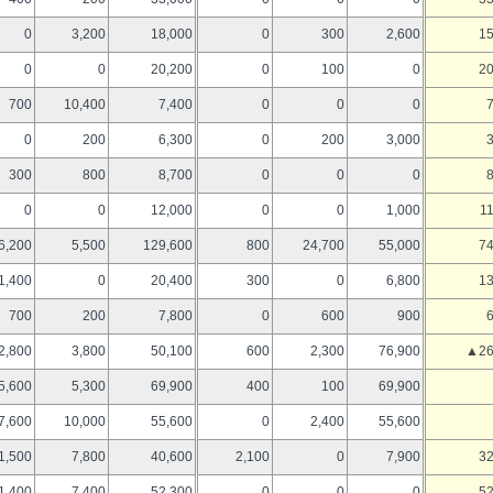
0
3,200
18,000
0
300
2,600
15
0
0
20,200
0
100
0
20
700
10,400
7,400
0
0
0
0
200
6,300
0
200
3,000
300
800
8,700
0
0
0
0
0
12,000
0
0
1,000
1
6,200
5,500
129,600
800
24,700
55,000
74
1,400
0
20,400
300
0
6,800
13
700
200
7,800
0
600
900
2,800
3,800
50,100
600
2,300
76,900
▲26
5,600
5,300
69,900
400
100
69,900
7,600
10,000
55,600
0
2,400
55,600
1,500
7,800
40,600
2,100
0
7,900
32
1,400
7,400
52,300
0
0
0
52