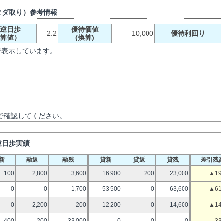
タダ取り）参考情報
逆日歩
優待価値
2.2
10,000
優待利回り
算値）
(換算)
で表示しています。
で確認してください。
逆日歩実績
新
融返
融残
貸新
貸返
貸残
差引残
100
2,800
3,600
16,900
200
23,000
▲19
0
0
1,700
53,500
0
63,600
▲61
0
2,200
200
12,200
0
14,600
▲14
400
200
33,000
0
0
0
33