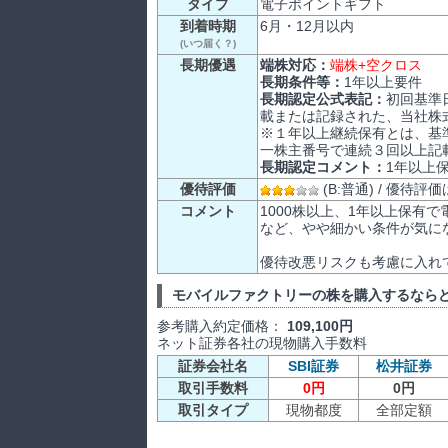
タイプ
電子ポイントギフト
到着時期
6月・12月以内
(いつ届く？)
長期優遇
端株対応：
端株+空クロス
長期条件等：
1年以上要件
長期認定公式表記：
初回基準
載または記録された、当社株式
※１年以上継続保有とは、基準
一株主番号で連続３回以上記
長期認定コメント：
1年以上
優待評価
(B:普通) / 優待
コメント
1000株以上、1年以上保有で
など、やや細かい条件が気に
優待改悪リスクも考慮に入れ
モバイルファクトリーの株を購入するなら
参考購入約定価格：
109,100円
ネット証券各社の現物購入手数料
証券会社名
SBI証券
松井証券
取引手数料
0円
0円
取引タイプ
現物都度
全部定額