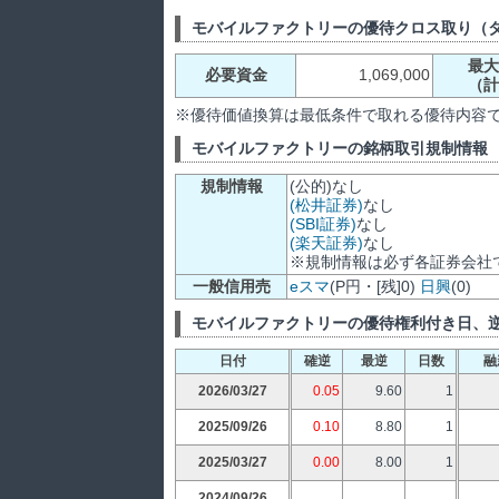
モバイルファクトリーの優待クロス取り（
最大
必要資金
1,069,000
（計
※優待価値換算は最低条件で取れる優待内容
モバイルファクトリーの銘柄取引規制情報
規制情報
(公的)なし
(松井証券)
なし
(SBI証券)
なし
(楽天証券)
なし
※規制情報は必ず各証券会社
一般信用売
eスマ
(P円・[残]0)
日興
(0)
モバイルファクトリーの優待権利付き日、
日付
確逆
最逆
日数
融
2026/03/27
0.05
9.60
1
2025/09/26
0.10
8.80
1
2025/03/27
0.00
8.00
1
2024/09/26