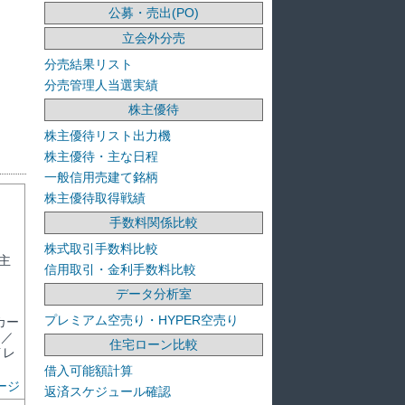
公募・売出(PO)
立会外分売
分売結果リスト
分売管理人当選実績
株主優待
株主優待リスト出力機
株主優待・主な日程
一般信用売建て銘柄
株主優待取得戦績
手数料関係比較
株式取引手数料比較
主
信用取引・金利手数料比較
データ分析室
プレミアム空売り・HYPER空売り
トカー
ド／
住宅ローン比較
イレ
借入可能額計算
ージ
返済スケジュール確認