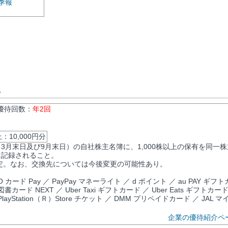
季報
ト
 優待回数：
年2回
10,000円分
3月末日及び9月末日）の自社株主名簿に、1,000株以上の保有を同一株
は記録されること。
定。なお、交換先については今後変更の可能性あり。
 カード Pay ／ PayPay マネーライト ／ d ポイント ／ au PAY ギフ
 ／ 図書カード NEXT ／ Uber Taxi ギフトカード ／ Uber Eats ギフトカー
／PlayStation（Ｒ）Store チケット ／ DMM プリペイドカード ／ JAL マ
企業の優待紹介ペ