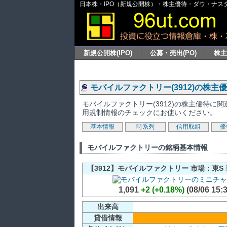
日本株・IPO（新規公開株）・株主優待・ダウ・ナスダッ
新規公開株(IPO)
公募・売出(PO)
株
モバイルファクトリー(3912)の株主
モバイルファクトリー(3912)の株主優待
用規制情報のチェックにお使いください。
基本情報
時系列
信用取組
優
モバイルファクトリーの銘柄基本情報
【3912】モバイルファクトリー 市場：東S 
1,091
+2 (+0.18%)
(08/06 15:3
出来高
貸借情報