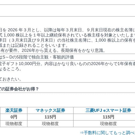
日を 2026 年３月とし、以降は毎年３月末日、９月末日現在の株主名簿
 1,000 株以上を１年以上継続保有されている株主様を対象といたしま
日（３月末日及び９月末日）の当社株主名簿に、1,000 株以上の保有
載または記録されることをいいます。
保有が要件。2026年から貰える。長期保有をかなり意識。
評価はS～Dの5段階で独自主観・客観的評価
電子ギフト10,000円分。内容はかなり良いものの2026年からで1年保有
なるところ。
ておきたい。
どの証券会社がお得？
楽天証券
マネックス証券
三菱UFJ eスマート証券
0円
115円
115円
現物都度
現物都度
現物都度
⇒手数料に関してもっと調べ