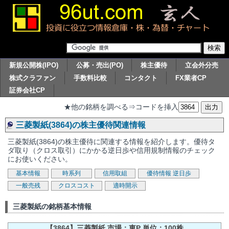
新規公開株(IPO)
公募・売出(PO)
株主優待
立会外分売
株式クラファン
手数料比較
コンタクト
FX業者CP
証券会社CP
★他の銘柄を調べる⇒コードを挿入
三菱製紙(3864)の株主優待関連情報
三菱製紙(3864)の株主優待に関連する情報を紹介します。優待タ
ダ取り（クロス取引）にかかる逆日歩や信用規制情報のチェック
にお使いください。
基本情報
時系列
信用取組
優待情報
逆日歩
一般売残
クロスコスト
適時開示
三菱製紙の銘柄基本情報
【3864】三菱製紙 市場：東P 単位：100株