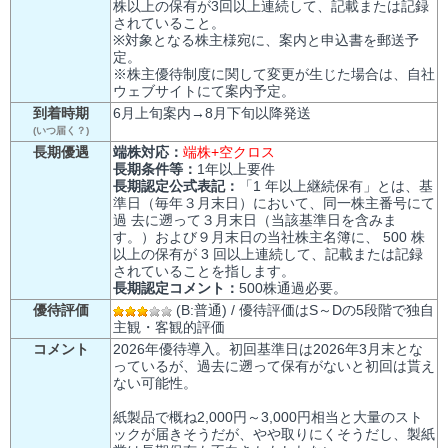
株以上の保有が3回以上連続して、記載または記録
されていること。
※対象となる株主様宛に、案内と申込書を郵送予
定。
※株主優待制度に関して変更が生じた場合は、自社
ウェブサイトにて案内予定。
到着時期
6月上旬案内→8月下旬以降発送
(いつ届く？)
長期優遇
端株対応：
端株+空クロス
長期条件等：
1年以上要件
長期認定公式表記：
「1 年以上継続保有」とは、基
準日（毎年３月末日）において、同一株主番号にて
過 去に遡って３月末日（当該基準日を含みま
す。）および９月末日の当社株主名簿に、 500 株
以上の保有が 3 回以上連続して、記載または記録
されていることを指します。
長期認定コメント：
500株通過必要。
優待評価
(B:普通) / 優待評価はS～Dの5段階で独自
主観・客観的評価
コメント
2026年優待導入。初回基準日は2026年3月末とな
っているが、過去に遡って保有がないと初回は貰え
ない可能性。
紙製品で概ね2,000円～3,000円相当と大量のスト
ックが届きそうだが、やや取りにくそうだし、製紙