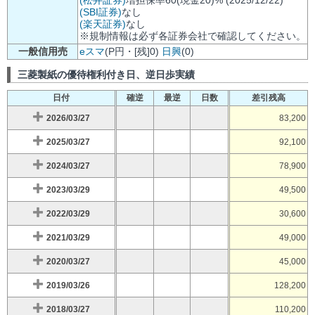
(SBI証券)
なし
(楽天証券)
なし
※規制情報は必ず各証券会社で確認してください。
一般信用売
eスマ
(P円・[残]0)
日興
(0)
三菱製紙の優待権利付き日、逆日歩実績
日付
確逆
最逆
日数
差引残高
2026/03/27
83,200
2025/03/27
92,100
2024/03/27
78,900
2023/03/29
49,500
2022/03/29
30,600
2021/03/29
49,000
2020/03/27
45,000
2019/03/26
128,200
2018/03/27
110,200