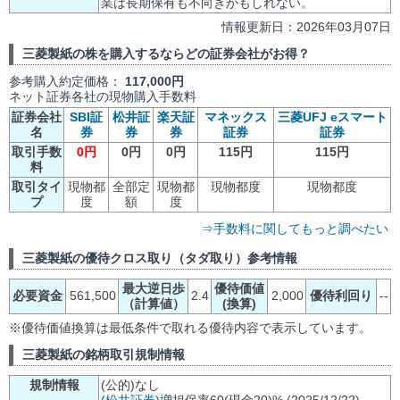
業は長期保有も不向きかもしれない。
情報更新日：2026年03月07日
三菱製紙の株を購入するならどの証券会社がお得？
参考購入約定価格：
117,000円
ネット証券各社の現物購入手数料
証券会社
SBI証
松井証
楽天証
マネックス
三菱UFJ eスマート
名
券
券
券
証券
証券
取引手数
0円
0円
0円
115円
115円
料
取引タイ
現物都
全部定
現物都
現物都度
現物都度
プ
度
額
度
⇒手数料に関してもっと調べたい
三菱製紙の優待クロス取り（タダ取り）参考情報
最大逆日歩
優待価値
必要資金
561,500
2.4
2,000
優待利回り
--
（計算値）
(換算)
※優待価値換算は最低条件で取れる優待内容で表示しています。
三菱製紙の銘柄取引規制情報
規制情報
(公的)なし
(松井証券)
増担保率60(現金20)% (2025/12/22)