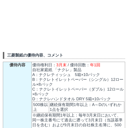
三菱製紙の優待内容、コメント
優待内容
優待権利日：
3月末
/ 優待回数：
年1回
自社家庭紙 「ナクレ」製品
A：ナクレティッシュ 5箱×10パック
B：ナクレトイレットペーパー（シングル）12ロー
ル×8パック
C：ナクレトイレットペーパー（ダブル）12ロール
×8パック
D：ナクレハンドタオル DRY 5箱×10パック
500株以
継続保有期間1年以上：A～Dのいずれか
上
1点を選択
※継続保有期間1年以上：毎年3月末日において、
同一株主番号にて過去に遡って3月末日（当該基準
日を含む）および9月末日の自社株主名簿に、500