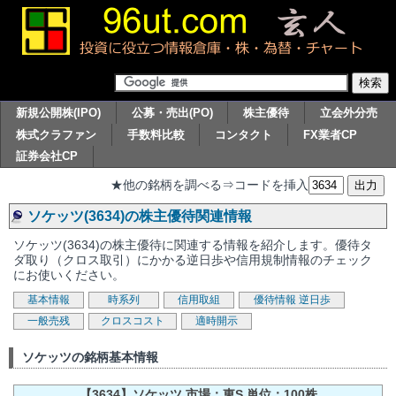
新規公開株(IPO)
公募・売出(PO)
株主優待
立会外分売
株式クラファン
手数料比較
コンタクト
FX業者CP
証券会社CP
★他の銘柄を調べる⇒コードを挿入
ソケッツ(3634)の株主優待関連情報
ソケッツ(3634)の株主優待に関連する情報を紹介します。優待タ
ダ取り（クロス取引）にかかる逆日歩や信用規制情報のチェック
にお使いください。
基本情報
時系列
信用取組
優待情報
逆日歩
一般売残
クロスコスト
適時開示
ソケッツの銘柄基本情報
【3634】ソケッツ 市場：東S 単位：100株