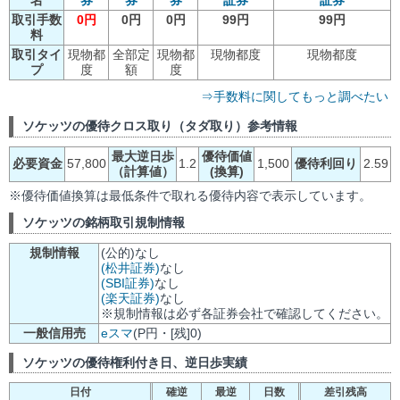
取引手数
0円
0円
0円
99円
99円
料
取引タイ
現物都
全部定
現物都
現物都度
現物都度
プ
度
額
度
⇒手数料に関してもっと調べたい
ソケッツの優待クロス取り（タダ取り）参考情報
最大逆日歩
優待価値
必要資金
57,800
1.2
1,500
優待利回り
2.59
（計算値）
(換算)
※優待価値換算は最低条件で取れる優待内容で表示しています。
ソケッツの銘柄取引規制情報
規制情報
(公的)なし
(松井証券)
なし
(SBI証券)
なし
(楽天証券)
なし
※規制情報は必ず各証券会社で確認してください。
一般信用売
eスマ
(P円・[残]0)
ソケッツの優待権利付き日、逆日歩実績
日付
確逆
最逆
日数
差引残高