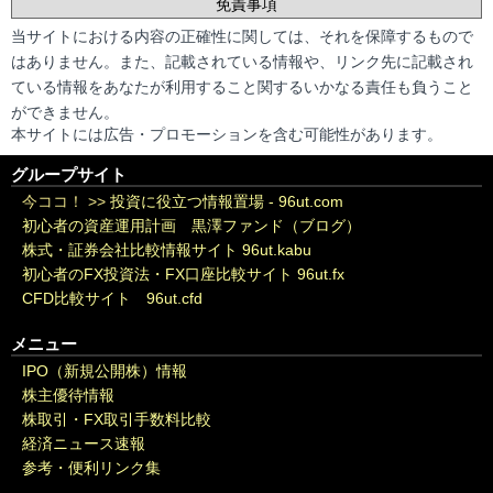
免責事項
当サイトにおける内容の正確性に関しては、それを保障するもので
はありません。また、記載されている情報や、リンク先に記載され
ている情報をあなたが利用すること関するいかなる責任も負うこと
ができません。
本サイトには広告・プロモーションを含む可能性があります。
グループサイト
今ココ！ >>
投資に役立つ情報置場 - 96ut.com
初心者の資産運用計画 黒澤ファンド（ブログ）
株式・証券会社比較情報サイト 96ut.kabu
初心者のFX投資法・FX口座比較サイト 96ut.fx
CFD比較サイト 96ut.cfd
メニュー
IPO（新規公開株）情報
株主優待情報
株取引・FX取引手数料比較
経済ニュース速報
参考・便利リンク集