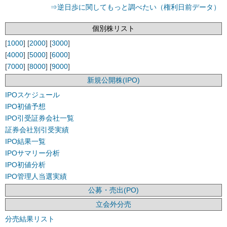
⇒逆日歩に関してもっと調べたい（権利日前データ）
個別株リスト
[
1000
] [
2000
] [
3000
]
[
4000
] [
5000
] [
6000
]
[
7000
] [
8000
] [
9000
]
新規公開株(IPO)
IPOスケジュール
IPO初値予想
IPO引受証券会社一覧
証券会社別引受実績
IPO結果一覧
IPOサマリー分析
IPO初値分析
IPO管理人当選実績
公募・売出(PO)
立会外分売
分売結果リスト