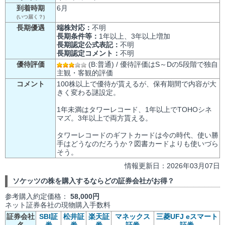
到着時期
6月
(いつ届く？)
長期優遇
端株対応：
不明
長期条件等：
1年以上、3年以上増加
長期認定公式表記：
不明
長期認定コメント：
不明
優待評価
(B:普通) / 優待評価はS～Dの5段階で独自
主観・客観的評価
コメント
100株以上で優待が貰えるが、保有期間で内容が大
きく変わる謎設定。
1年未満はタワーレコード、1年以上でTOHOシネ
マズ。3年以上で両方貰える。
タワーレコードのギフトカードは今の時代、使い勝
手はどうなのだろうか？図書カードよりも使いづら
そう。
情報更新日：2026年03月07日
ソケッツの株を購入するならどの証券会社がお得？
参考購入約定価格：
58,000円
ネット証券各社の現物購入手数料
証券会社
SBI証
松井証
楽天証
マネックス
三菱UFJ eスマート
名
券
券
券
証券
証券