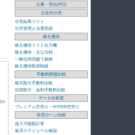
公募・売出(PO)
立会外分売
分売結果リスト
分売管理人当選実績
株主優待
株主優待リスト出力機
株主優待・主な日程
一般信用売建て銘柄
株主優待取得戦績
手数料関係比較
株式取引手数料比較
信用取引・金利手数料比較
データ分析室
封の
プレミアム空売り・HYPER空売り
住宅ローン比較
借入可能額計算
返済スケジュール確認