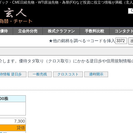
ク・CME日経先物・WTI原油先物・為替(FX)など投資に役立つ情報が満載（玄人グル
主優待
立会外分売
株式クラファン
手数料比較
コンタク
★他の銘柄を調べる⇒コードを挿入
を紹介します。優待タダ取り（クロス取引）にかかる逆日歩や信用規制情報
待情報
逆日歩
一般売残
クロスコスト
適時開示
00株
7,300
貸借