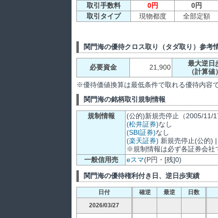
取引手数料
0円
0円
取引タイプ
現物都度
全部定額
関門海の優待クロス取り（タダ取り）参考
最大逆日
必要資金
21,900
（計算値
※優待価値換算は最低条件で取れる優待内容
関門海の銘柄取引規制情報
規制情報
(公的)新規売停止（2005/11/
(松井証券)
なし
(SBI証券)
なし
(楽天証券)
新規売停止(公的) | 
※規制情報は必ず各証券会社
一般信用売
eスマ
(P円・[残]0)
関門海の優待権利付き日、逆日歩実績
日付
確逆
最逆
日数
2026/03/27