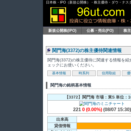
日本株・IPO（新規公開株）・株主優待・ダウ・ナスダッ
新規公開株(IPO)
公募・売出(PO)
株
関門海(3372)の株主優待関連情報
関門海(3372)の株主優待に関連する情報
ェックにお使いください。
基本情報
時系列
信用取組
優
関門海の銘柄基本情報
【3372】関門海 市場：東S 単位：1
221
0 (0.00%)
(08/07 15:30)
出来高
貸借情報