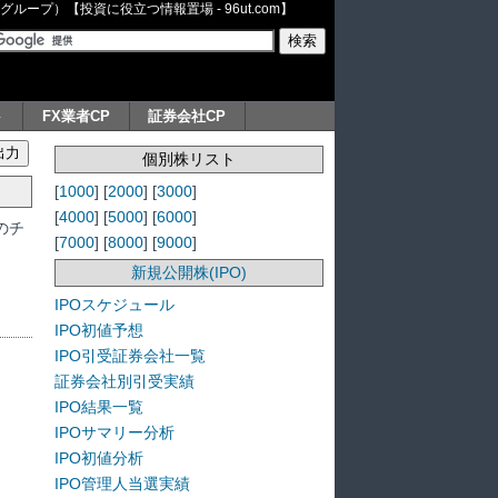
ープ）【投資に役立つ情報置場 - 96ut.com】
ト
FX業者CP
証券会社CP
個別株リスト
[
1000
] [
2000
] [
3000
]
[
4000
] [
5000
] [
6000
]
のチ
[
7000
] [
8000
] [
9000
]
新規公開株(IPO)
IPOスケジュール
IPO初値予想
IPO引受証券会社一覧
証券会社別引受実績
IPO結果一覧
IPOサマリー分析
IPO初値分析
IPO管理人当選実績