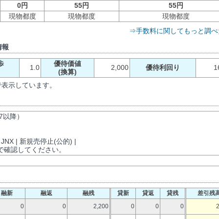
0円
55円
55円
現物都度
現物都度
現物都度
⇒手数料に関してもっと調べ
情報
歩
優待価値
1.0
2,000
優待利回り
1
）
(換算)
で表示しています。
17以降）
JNX | 新規売停止(公的) |
で確認してください。
融新
融返
融残
貸新
貸返
貸残
差引残
0
0
2,200
0
0
0