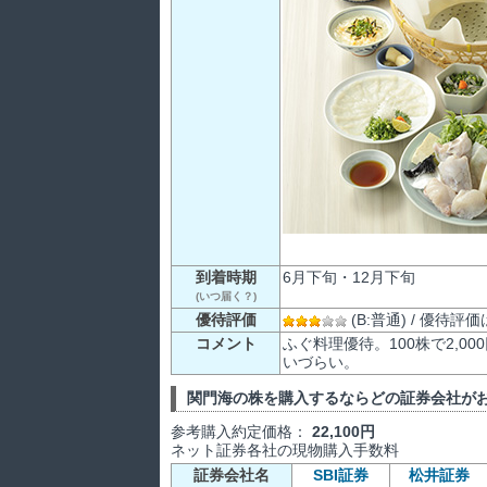
到着時期
6月下旬・12月下旬
(いつ届く？)
優待評価
(B:普通) / 優待
コメント
ふぐ料理優待。100株で2,
いづらい。
関門海の株を購入するならどの証券会社が
参考購入約定価格：
22,100円
ネット証券各社の現物購入手数料
証券会社名
SBI証券
松井証券