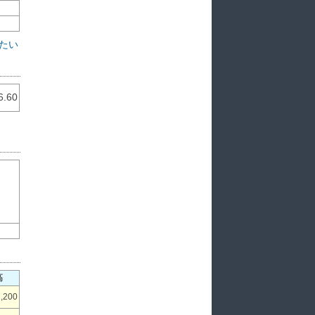
たい
6.60
高
2,200