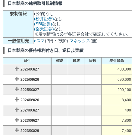
日本製麻の銘柄取引規制情報
規制情報
(公的)なし
(松井証券)
なし
(SBI証券)
なし
(楽天証券)
なし
※規制情報は必ず各証券会社で確認してください。
一般信用売
eスマ
(P円・[残]0)
マネックス
(無)
日本製麻の優待権利付き日、逆日歩実績
日付
確逆
最逆
日数
差引残高
2026/03/27
483,800
2025/09/26
690,600
2025/03/27
200,100
2024/09/26
8,400
2024/03/27
400
2023/09/27
7,800
2023/03/29
7,400