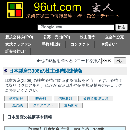
新規公開株(IPO)
公募・売出(PO)
株主優待
立会外分売
株式クラファン
手数料比較
コンタクト
FX業者CP
証券会社CP
★他の銘柄を調べる⇒コードを挿入
日本製麻(3306)の株主優待関連情報
日本製麻(3306)の株主優待に関連する情報を紹介します。優待タ
ダ取り（クロス取引）にかかる逆日歩や信用規制情報のチェック
にお使いください。
基本情報
時系列
信用取組
優待情報
逆日歩
一般売残
クロスコスト
適時開示
日本製麻の銘柄基本情報
【3306】日本製麻 市場：東S 単位：100株