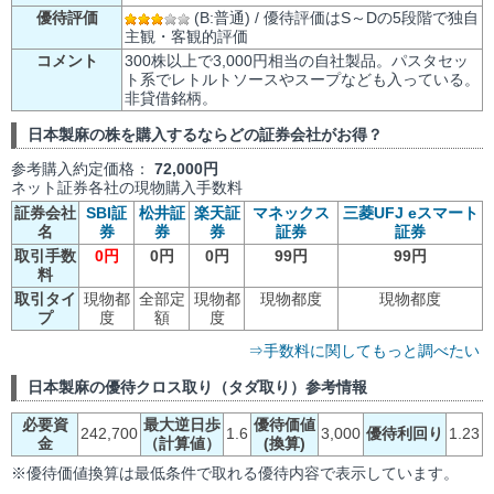
優待評価
(B:普通) / 優待評価はS～Dの5段階で独自
主観・客観的評価
コメント
300株以上で3,000円相当の自社製品。パスタセッ
ト系でレトルトソースやスープなども入っている。
非貸借銘柄。
日本製麻の株を購入するならどの証券会社がお得？
参考購入約定価格：
72,000円
ネット証券各社の現物購入手数料
証券会社
SBI証
松井証
楽天証
マネックス
三菱UFJ eスマート
名
券
券
券
証券
証券
取引手数
0円
0円
0円
99円
99円
料
取引タイ
現物都
全部定
現物都
現物都度
現物都度
プ
度
額
度
⇒手数料に関してもっと調べたい
日本製麻の優待クロス取り（タダ取り）参考情報
必要資
最大逆日歩
優待価値
242,700
1.6
3,000
優待利回り
1.23
金
（計算値）
(換算)
※優待価値換算は最低条件で取れる優待内容で表示しています。