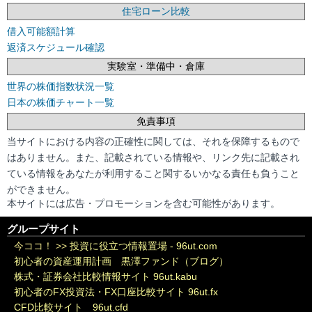
住宅ローン比較
借入可能額計算
返済スケジュール確認
実験室・準備中・倉庫
世界の株価指数状況一覧
日本の株価チャート一覧
免責事項
当サイトにおける内容の正確性に関しては、それを保障するもので
はありません。また、記載されている情報や、リンク先に記載され
ている情報をあなたが利用すること関するいかなる責任も負うこと
ができません。
本サイトには広告・プロモーションを含む可能性があります。
グループサイト
今ココ！ >>
投資に役立つ情報置場 - 96ut.com
初心者の資産運用計画 黒澤ファンド（ブログ）
株式・証券会社比較情報サイト 96ut.kabu
初心者のFX投資法・FX口座比較サイト 96ut.fx
CFD比較サイト 96ut.cfd