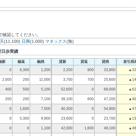
で確認してください。
天
(11,100)
日興
(1,000)
マネックス
(無)
逆日歩実績
融新
融返
融残
貸新
貸返
貸残
差引残
0
6,300
1,200
2,200
800
33,900
▲32
2,000
200
11,000
3,700
700
25,600
▲14
400
500
5,100
52,600
0
68,000
▲62
200
200
7,100
38,100
600
47,200
▲40
0
1,600
7,500
40,300
0
54,900
▲47
0
5,300
9,900
23,600
0
23,700
▲13
0
0
1,100
42,000
1,600
49,100
▲48