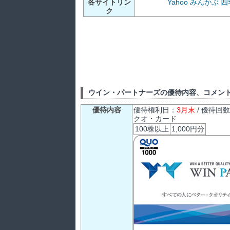
各サイトリン
Yahoo
みんかぶ
四
ク
ウイン・パートナーズの優待内容、コメン
優待内容
優待権利日：
3月末
/ 優待回
クオ・カード
100株以上
1,000円分