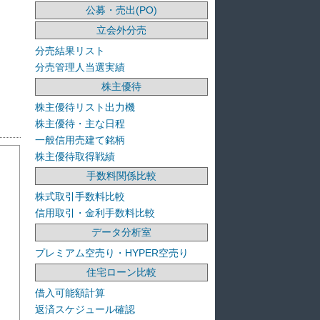
公募・売出(PO)
立会外分売
分売結果リスト
分売管理人当選実績
株主優待
株主優待リスト出力機
株主優待・主な日程
一般信用売建て銘柄
株主優待取得戦績
手数料関係比較
株式取引手数料比較
信用取引・金利手数料比較
データ分析室
プレミアム空売り・HYPER空売り
住宅ローン比較
借入可能額計算
返済スケジュール確認