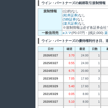
ウイン・パートナーズの銘柄取引規制情報
規制情報
(公的)なし
(松井証券)
なし
(SBI証券)
なし
(楽天証券)
なし
※規制情報は必ず各証券会社
一般信用売
eスマ
(P0.07円・[残]2,000)
楽
ウイン・パートナーズの優待権利付き日、
日付
確逆
最逆
日数
2026/03/27
3.70
24.00
1
2025/03/27
0.55
24.00
1
2024/03/27
6.75
20.80
3
2023/03/29
7.05
17.60
3
2022/03/29
5.40
17.60
1
2021/03/29
0.05
8.80
1
2020/03/27
5.10
8.00
1