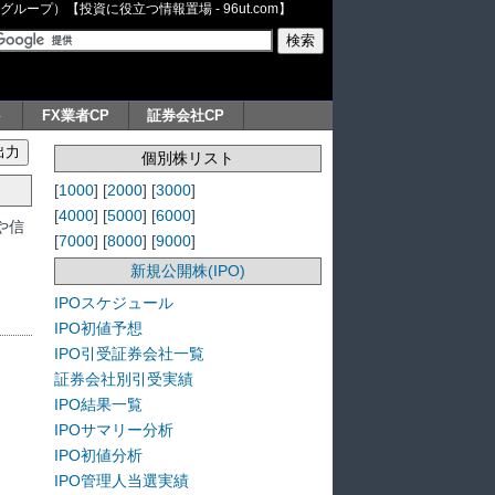
ープ）【投資に役立つ情報置場 - 96ut.com】
ト
FX業者CP
証券会社CP
個別株リスト
[
1000
] [
2000
] [
3000
]
[
4000
] [
5000
] [
6000
]
や信
[
7000
] [
8000
] [
9000
]
新規公開株(IPO)
IPOスケジュール
IPO初値予想
IPO引受証券会社一覧
証券会社別引受実績
IPO結果一覧
IPOサマリー分析
IPO初値分析
IPO管理人当選実績