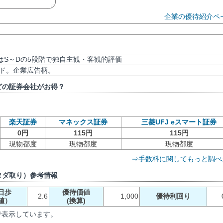
企業の優待紹介ペ
評価はS～Dの5段階で独自主観・客観的評価
カード。企業広告柄。
どの証券会社がお得？
楽天証券
マネックス証券
三菱UFJ eスマート証券
0円
115円
115円
現物都度
現物都度
現物都度
⇒手数料に関してもっと調べ
タダ取り）参考情報
日歩
優待価値
2.6
1,000
優待利回り
値）
(換算)
で表示しています。