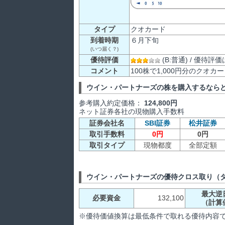
タイプ
クオカード
到着時期
６月下旬
(いつ届く？)
優待評価
(B:普通) / 優待
コメント
100株で1,000円分のクオ
ウイン・パートナーズの株を購入するなら
参考購入約定価格：
124,800円
ネット証券各社の現物購入手数料
証券会社名
SBI証券
松井証券
取引手数料
0円
0円
取引タイプ
現物都度
全部定額
ウイン・パートナーズの優待クロス取り（
最大逆
必要資金
132,100
（計算
※優待価値換算は最低条件で取れる優待内容