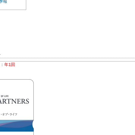
季報
ト
数：
年1回