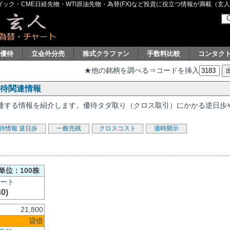
ク・CME日経先物・WTI原油先物・為替(FX)など投資に役立つ情報が満載（玄人グル
主優待
立会外分売
株式クラファン
手数料比較
コンタク
★他の銘柄を調べる⇒コードを挿入
優待関連情報
に関連する情報を紹介します。優待タダ取り（クロス取引）にかかる逆日歩
待情報
逆日歩
一般売残
クロスコスト
適時開示
単位：100株
30)
21,800
貸借