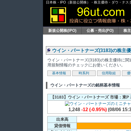
日本株・IPO（新規公開株）・株主優待・ダウ・ナスダッ
新規公開株(IPO)
公募・売出(PO)
株
ウイン・パートナーズ(3183)の株主
ウイン・パートナーズ(3183)の株主優待
用規制情報のチェックにお使いください。
基本情報
時系列
信用取組
優
ウイン・パートナーズの銘柄基本情報
【3183】ウイン・パートナーズ 市場：東P 
1,248
-12 (-0.95%)
(08/06 15:
出来高
貸借情報