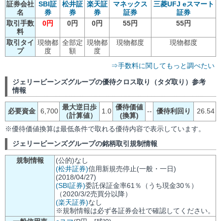
証券会社
SBI証
松井証
楽天証
マネックス
三菱UFJ eスマート
名
券
券
券
証券
証券
取引手数
0円
0円
0円
55円
55円
料
取引タイ
現物都
全部定
現物都
現物都度
現物都度
プ
度
額
度
⇒手数料に関してもっと調べたい
ジェリービーンズグループの優待クロス取り（タダ取り）参考
情報
最大逆日歩
優待価値
必要資金
6,700
1.0
--
優待利回り
26.54
（計算値）
(換算)
※優待価値換算は最低条件で取れる優待内容で表示しています。
ジェリービーンズグループの銘柄取引規制情報
規制情報
(公的)なし
(松井証券)
信用新規売停止(一般・一日)
(2018/04/27)
(SBI証券)
委託保証金率61％（うち現金30％）
（2020/3/2売買分以降）
(楽天証券)
なし
※規制情報は必ず各証券会社で確認してください。