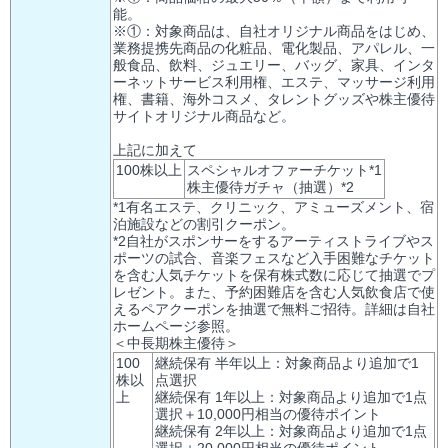
能。
※①：対象商品は、自社オリジナル商品をはじめ、
業務提携先商品の化粧品、電化製品、アパレル、一
般食品、飲料、ジュエリー、バッグ、家具、インタ
ーネットサービス利用権、エステ、マッサージ利用
権、書籍、海外コスメ、タレントグッズや株主優待
サイトオリジナル商品など。
上記に加えて
100株以上
スペシャルオファーチケット*1
株主優待ガチャ（抽選）*2
*1有名エステ、クリニック、アミューズメント、宿
泊施設などの割引クーポン。
*2自社がスポンサーをするアーティストライブやス
ポーツの試合、音楽フェスなど入手困難なチケット
を含む人気チケットを保有株式数に応じて抽選でプ
レゼント。また、予約困難店を含む人気飲食店で使
えるペアクーポンを抽選で無料ご招待。詳細は自社
ホームページ参照。
＜中長期株主優待＞
100
継続保有 半年以上：対象商品より追加で1
株以
点選択
上
継続保有 1年以上：対象商品より追加で1点
選択＋10,000円相当の優待ポイント
継続保有 2年以上：対象商品より追加で1点