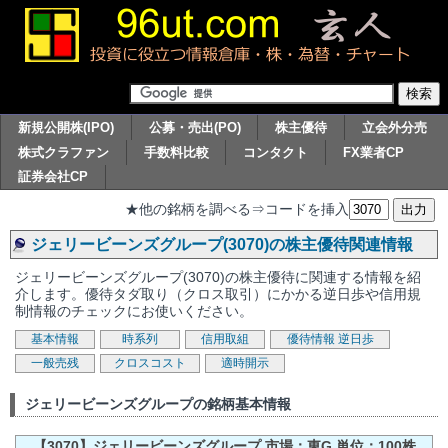
新規公開株(IPO)
公募・売出(PO)
株主優待
立会外分売
株式クラファン
手数料比較
コンタクト
FX業者CP
証券会社CP
★他の銘柄を調べる⇒コードを挿入
ジェリービーンズグループ(3070)の株主優待関連情報
ジェリービーンズグループ(3070)の株主優待に関連する情報を紹
介します。優待タダ取り（クロス取引）にかかる逆日歩や信用規
制情報のチェックにお使いください。
基本情報
時系列
信用取組
優待情報
逆日歩
一般売残
クロスコスト
適時開示
ジェリービーンズグループの銘柄基本情報
【3070】ジェリービーンズグループ 市場：東G 単位：100株