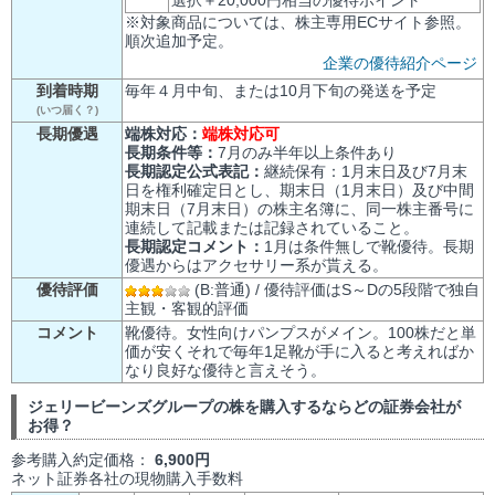
選択＋20,000円相当の優待ポイント
※対象商品については、株主専用ECサイト参照。
順次追加予定。
企業の優待紹介ページ
到着時期
毎年４月中旬、または10月下旬の発送を予定
(いつ届く？)
長期優遇
端株対応：
端株対応可
長期条件等：
7月のみ半年以上条件あり
長期認定公式表記：
継続保有：1月末日及び7月末
日を権利確定日とし、期末日（1月末日）及び中間
期末日（7月末日）の株主名簿に、同一株主番号に
連続して記載または記録されていること。
長期認定コメント：
1月は条件無しで靴優待。長期
優遇からはアクセサリー系が貰える。
優待評価
(B:普通) / 優待評価はS～Dの5段階で独自
主観・客観的評価
コメント
靴優待。女性向けパンプスがメイン。100株だと単
価が安くそれで毎年1足靴が手に入ると考えればか
なり良好な優待と言えそう。
ジェリービーンズグループの株を購入するならどの証券会社が
お得？
参考購入約定価格：
6,900円
ネット証券各社の現物購入手数料