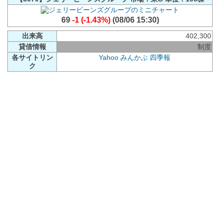
69
-1 (-1.43%)
(08/06 15:30)
出来高
402,300
貸借情報
制度
各サイトリン
Yahoo
みんかぶ
四季報
ク