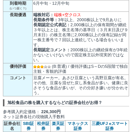
到着時期
6月中旬・12月中旬
(いつ届く？)
長期優遇
端株対応：
端株+空クロス
長期条件等：
3年以上、2000株以上で9月ありに
長期認定公式表記：
2,000株以上の保有期間が継続
３年以上とは、株主名簿の基準日（３月末日及び９
月末日）の株主名簿に2,000株以上の保有記録が同
一株主番号で７回以上連続している場合をいいま
す。
長期認定コメント：
2000株以上の継続保有が3年続
かないといけないので固定株主以外現実的ではな
い。
優待評価
(B:普通) / 優待評価はS～Dの5段階で独自
主観・客観的評価
コメント
豆腐メーカー。あさひ豆腐という高野豆腐が有名。
その他、豆腐を混ぜた戻し系食品が多い。健康に良
さそうな食品が多いが、その分好き嫌いが分かれそ
う。
旭松食品の株を購入するならどの証券会社がお得？
参考購入約定価格：
226,300円
ネット証券各社の現物購入手数料
証券会社
SBI証
松井証
楽天証
マネックス
三菱UFJ eスマート
名
券
券
券
証券
証券