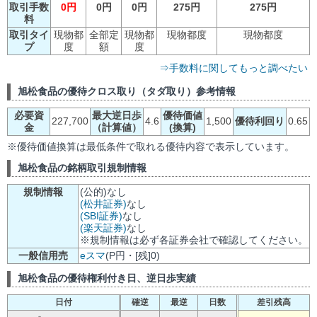
取引手数
0円
0円
0円
275円
275円
料
取引タイ
現物都
全部定
現物都
現物都度
現物都度
プ
度
額
度
⇒手数料に関してもっと調べたい
旭松食品の優待クロス取り（タダ取り）参考情報
必要資
最大逆日歩
優待価値
227,700
4.6
1,500
優待利回り
0.65
金
（計算値）
(換算)
※優待価値換算は最低条件で取れる優待内容で表示しています。
旭松食品の銘柄取引規制情報
規制情報
(公的)なし
(松井証券)
なし
(SBI証券)
なし
(楽天証券)
なし
※規制情報は必ず各証券会社で確認してください。
一般信用売
eスマ
(P円・[残]0)
旭松食品の優待権利付き日、逆日歩実績
日付
確逆
最逆
日数
差引残高