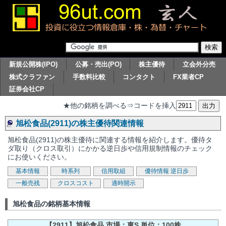
新規公開株(IPO)
公募・売出(PO)
株主優待
立会外分売
株式クラファン
手数料比較
コンタクト
FX業者CP
証券会社CP
★他の銘柄を調べる⇒コードを挿入
旭松食品(2911)の株主優待関連情報
旭松食品(2911)の株主優待に関連する情報を紹介します。優待タ
ダ取り（クロス取引）にかかる逆日歩や信用規制情報のチェック
にお使いください。
基本情報
時系列
信用取組
優待情報
逆日歩
一般売残
クロスコスト
適時開示
旭松食品の銘柄基本情報
【2911】旭松食品 市場：東S 単位：100株