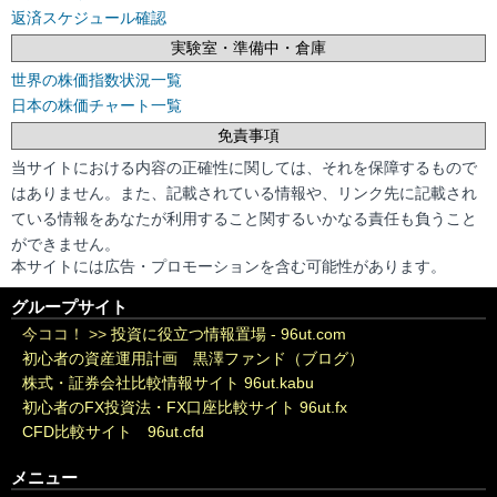
返済スケジュール確認
実験室・準備中・倉庫
世界の株価指数状況一覧
日本の株価チャート一覧
免責事項
当サイトにおける内容の正確性に関しては、それを保障するもので
はありません。また、記載されている情報や、リンク先に記載され
ている情報をあなたが利用すること関するいかなる責任も負うこと
ができません。
本サイトには広告・プロモーションを含む可能性があります。
グループサイト
今ココ！ >>
投資に役立つ情報置場 - 96ut.com
初心者の資産運用計画 黒澤ファンド（ブログ）
株式・証券会社比較情報サイト 96ut.kabu
初心者のFX投資法・FX口座比較サイト 96ut.fx
CFD比較サイト 96ut.cfd
メニュー