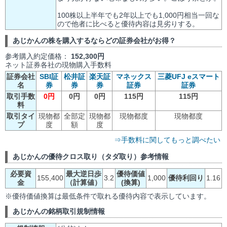
100株以上半年でも2年以上でも1,000円相当一回な
ので他者に比べると優待内容は見劣りする。
あじかんの株を購入するならどの証券会社がお得？
参考購入約定価格：
152,300円
ネット証券各社の現物購入手数料
証券会社
SBI証
松井証
楽天証
マネックス
三菱UFJ eスマート
名
券
券
券
証券
証券
取引手数
0円
0円
0円
115円
115円
料
取引タイ
現物都
全部定
現物都
現物都度
現物都度
プ
度
額
度
⇒手数料に関してもっと調べたい
あじかんの優待クロス取り（タダ取り）参考情報
必要資
最大逆日歩
優待価値
155,400
3.2
1,000
優待利回り
1.16
金
（計算値）
(換算)
※優待価値換算は最低条件で取れる優待内容で表示しています。
あじかんの銘柄取引規制情報