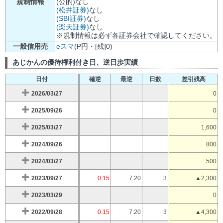
規制情報
(公的)なし
(松井証券)
なし
(SBI証券)
なし
(楽天証券)
なし
※規制情報は必ず各証券会社で確認してください。
一般信用売
eスマ
(P円・[残]0)
あじかんの優待権利付き日、逆日歩実績
日付
確逆
最逆
日数
差引残高
2026/03/27
0
2025/09/26
0
2025/03/27
1,600
2024/09/26
800
2024/03/27
500
2023/09/27
0.15
7.20
3
▲2,300
2023/03/29
0
2022/09/28
0.15
7.20
3
▲4,300