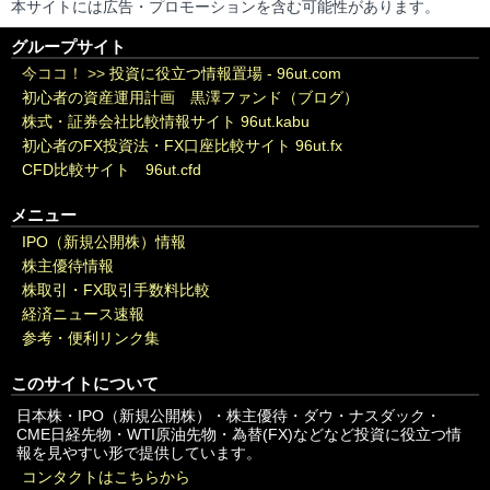
本サイトには広告・プロモーションを含む可能性があります。
グループサイト
今ココ！ >>
投資に役立つ情報置場 - 96ut.com
初心者の資産運用計画 黒澤ファンド（ブログ）
株式・証券会社比較情報サイト 96ut.kabu
初心者のFX投資法・FX口座比較サイト 96ut.fx
CFD比較サイト 96ut.cfd
メニュー
IPO（新規公開株）情報
株主優待情報
株取引・FX取引手数料比較
経済ニュース速報
参考・便利リンク集
このサイトについて
日本株・IPO（新規公開株）・株主優待・ダウ・ナスダック・
CME日経先物・WTI原油先物・為替(FX)などなど投資に役立つ情
報を見やすい形で提供しています。
コンタクトはこちらから