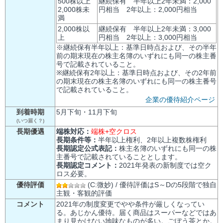
500株以上
継続保有 半年以上2年未満：2,000
2,000株未
円相当 2年以上：2,000円相当
満
2,000株以
継続保有 半年以上2年未満：3,000
上
円相当 2年以上：3,000円相当
※継続保有半年以上：基準日時点および、その半年
前の期末現在の株主名簿のいずれにも同一の株主番
号で記載されていること。
※継続保有2年以上：基準日時点および、その2年前
の期末現在の株主名簿のいずれにも同一の株主番号
で記載されていること。
企業の優待紹介ページ
到着時期
5月下旬・11月下旬
(いつ届く？)
長期優遇
端株対応：
端株+空クロス
長期条件等：
半年以上権利、2年以上複数株権利
長期認定公式表記：
株主名簿のいずれにも同一の株
主番号で記載されていることとします。
長期認定コメント：
2021年発表の新制度では空ク
ロス必要。
優待評価
(C:微妙) / 優待評価はS～Dの5段階で独自
主観・客観的評価
コメント
2021年の制度変更でやや条件が厳しくなってい
る。あじかん優待。届く商品はスーパーなどではあ
まり見かけない地味なものが多い。ごぼう茶とか。