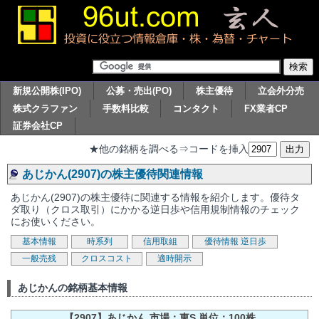
新規公開株(IPO)
公募・売出(PO)
株主優待
立会外分売
株式クラファン
手数料比較
コンタクト
FX業者CP
証券会社CP
★他の銘柄を調べる⇒コードを挿入
あじかん(2907)の株主優待関連情報
あじかん(2907)の株主優待に関連する情報を紹介します。優待タ
ダ取り（クロス取引）にかかる逆日歩や信用規制情報のチェック
にお使いください。
基本情報
時系列
信用取組
優待情報
逆日歩
一般売残
クロスコスト
適時開示
あじかんの銘柄基本情報
【2907】あじかん 市場：東S 単位：100株