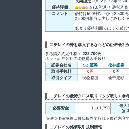
長期認定コメント：
3年間50
優待評価
(B:普通) / 優待
コメント
優待は500株以上から2,5
2,500円相当は少しさみしく
あまり優待利回りはよく感じ
ニチレイの株を購入するならどの証券会社
参考購入約定価格：
222,700円
ネット証券各社の現物購入手数料
証券会社名
SBI証券
松井証券
取引手数料
0円
0円
取引タイプ
現物都度
全部定額
ニチレイの優待クロス取り（タダ取り）参
最大
必要資金
1,101,750
（計
※優待価値換算は最低条件で取れる優待内容
ニチレイの銘柄取引規制情報