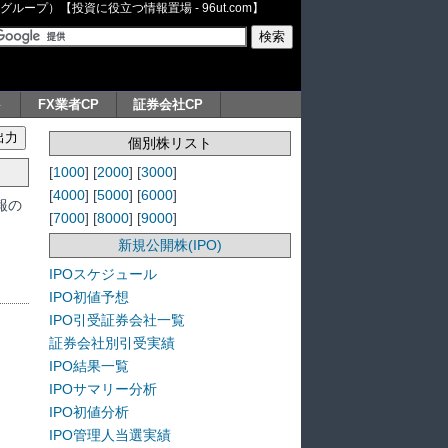
ープ）【投資に役立つ情報置場 - 96ut.com】
ト
FX業者CP
証券会社CP
個別株リスト
[
1000
] [
2000
] [
3000
]
[
4000
] [
5000
] [
6000
]
報の
[
7000
] [
8000
] [
9000
]
新規公開株(IPO)
IPOスケジュール
IPO初値予想
IPO引受証券会社一覧
証券会社別引受実績
IPO結果一覧
IPOサマリー分析
IPO初値分析
IPO管理人当選実績