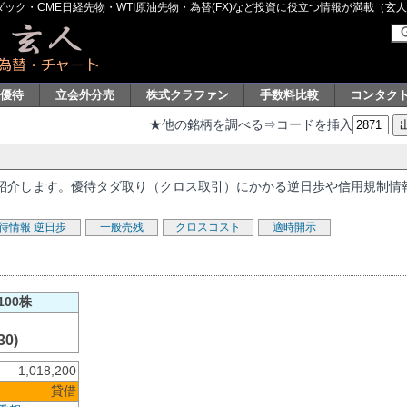
ク・CME日経先物・WTI原油先物・為替(FX)など投資に役立つ情報が満載（玄人グル
主優待
立会外分売
株式クラファン
手数料比較
コンタク
★他の銘柄を調べる⇒コードを挿入
報を紹介します。優待タダ取り（クロス取引）にかかる逆日歩や信用規制情
待情報
逆日歩
一般売残
クロスコスト
適時開示
100株
30)
1,018,200
貸借