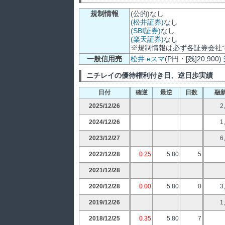
規制情報
(公的)なし
(松井証券)
なし
(SBI証券)
なし
(楽天証券)
なし
※規制情報は必ず各証券会社
一般信用売
松井
eスマ
(P円・[残]20,900)
ニチレイの優待権利付き日、逆日歩実績
日付
確逆
最逆
日数
融
2025/12/26
2
2024/12/26
1
2023/12/27
6
2022/12/28
0.25
5.80
5
2021/12/28
2020/12/28
0.00
5.80
0
3
2019/12/26
1
2018/12/25
0.35
5.80
7