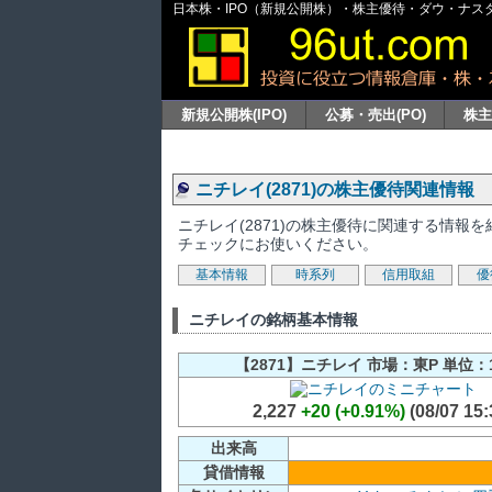
日本株・IPO（新規公開株）・株主優待・ダウ・ナスダッ
新規公開株(IPO)
公募・売出(PO)
株
ニチレイ(2871)の株主優待関連情報
ニチレイ(2871)の株主優待に関連する情
チェックにお使いください。
基本情報
時系列
信用取組
優
ニチレイの銘柄基本情報
【2871】ニチレイ 市場：東P 単位：
2,227
+20 (+0.91%)
(08/07 15:
出来高
貸借情報