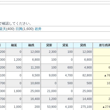
で確認してください。
楽天
(400)
日興
(1,600)
岩井
新
融返
融残
貸新
貸返
貸残
差引残
,200
0
12,000
2,300
100
12,000
,300
1,200
6,800
100
0
6,800
,200
500
11,200
100
600
4,900
100
0
6,500
9,000
4,700
82,800
▲76
700
0
10,600
0
500
500
10
,300
1,600
25,000
21,000
0
25,000
,700
0
16,400
1,200
400
14,400
100
1,000
200
53,900
4,100
275,100
▲274