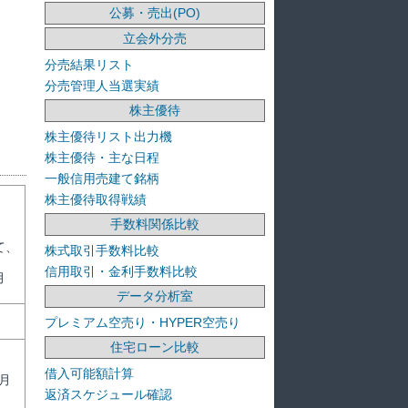
公募・売出(PO)
立会外分売
分売結果リスト
分売管理人当選実績
株主優待
株主優待リスト出力機
株主優待・主な日程
一般信用売建て銘柄
株主優待取得戦績
手数料関係比較
て、
株式取引手数料比較
信用取引・金利手数料比較
月
データ分析室
プレミアム空売り・HYPER空売り
住宅ローン比較
借入可能額計算
月
返済スケジュール確認