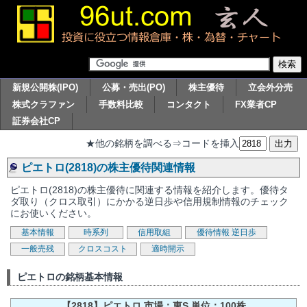
新規公開株(IPO)
公募・売出(PO)
株主優待
立会外分売
株式クラファン
手数料比較
コンタクト
FX業者CP
証券会社CP
★他の銘柄を調べる⇒コードを挿入
ピエトロ(2818)の株主優待関連情報
ピエトロ(2818)の株主優待に関連する情報を紹介します。優待タ
ダ取り（クロス取引）にかかる逆日歩や信用規制情報のチェック
にお使いください。
基本情報
時系列
信用取組
優待情報
逆日歩
一般売残
クロスコスト
適時開示
ピエトロの銘柄基本情報
【2818】ピエトロ 市場：東S 単位：100株