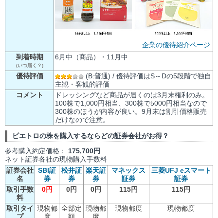
企業の優待紹介ページ
到着時期
6月中（商品）・11月中
(いつ届く？)
優待評価
(B:普通) / 優待評価はS～Dの5段階で独自
主観・客観的評価
コメント
ドレッシングなど商品が届くのは3月末権利のみ。
100株で1,000円相当、300株で5000円相当なので
300株のほうが内容が良い。9月末は割引価格販売
だけなので注意。
ピエトロの株を購入するならどの証券会社がお得？
参考購入約定価格：
175,700円
ネット証券各社の現物購入手数料
証券会社
SBI証
松井証
楽天証
マネックス
三菱UFJ eスマート
名
券
券
券
証券
証券
取引手数
0円
0円
0円
115円
115円
料
取引タイ
現物都
全部定
現物都
現物都度
現物都度
プ
度
額
度