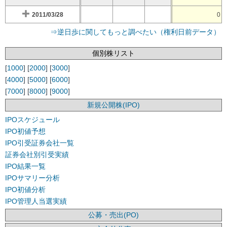
2011/03/28
0
⇒逆日歩に関してもっと調べたい（権利日前データ）
個別株リスト
[
1000
] [
2000
] [
3000
]
[
4000
] [
5000
] [
6000
]
[
7000
] [
8000
] [
9000
]
新規公開株(IPO)
IPOスケジュール
IPO初値予想
IPO引受証券会社一覧
証券会社別引受実績
IPO結果一覧
IPOサマリー分析
IPO初値分析
IPO管理人当選実績
公募・売出(PO)