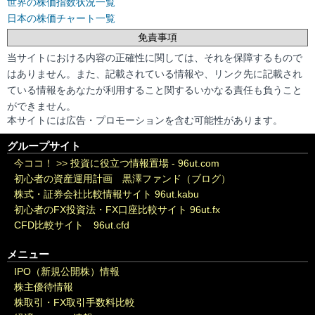
世界の株価指数状況一覧
日本の株価チャート一覧
免責事項
当サイトにおける内容の正確性に関しては、それを保障するもので
はありません。また、記載されている情報や、リンク先に記載され
ている情報をあなたが利用すること関するいかなる責任も負うこと
ができません。
本サイトには広告・プロモーションを含む可能性があります。
グループサイト
今ココ！ >>
投資に役立つ情報置場 - 96ut.com
初心者の資産運用計画 黒澤ファンド（ブログ）
株式・証券会社比較情報サイト 96ut.kabu
初心者のFX投資法・FX口座比較サイト 96ut.fx
CFD比較サイト 96ut.cfd
メニュー
IPO（新規公開株）情報
株主優待情報
株取引・FX取引手数料比較