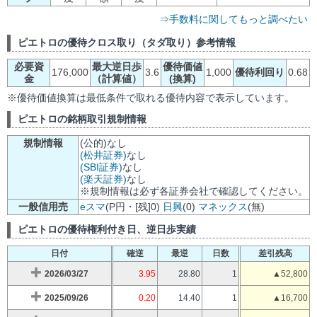
⇒手数料に関してもっと調べたい
ピエトロの優待クロス取り（タダ取り）参考情報
必要資
最大逆日歩
優待価値
176,000
3.6
1,000
優待利回り
0.68
金
（計算値）
(換算)
※優待価値換算は最低条件で取れる優待内容で表示しています。
ピエトロの銘柄取引規制情報
規制情報
(公的)なし
(松井証券)
なし
(SBI証券)
なし
(楽天証券)
なし
※規制情報は必ず各証券会社で確認してください。
一般信用売
eスマ
(P円・[残]0)
日興
(0)
マネックス
(無)
ピエトロの優待権利付き日、逆日歩実績
日付
確逆
最逆
日数
差引残高
2026/03/27
3.95
28.80
1
▲52,800
2025/09/26
0.20
14.40
1
▲16,700