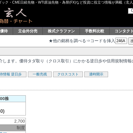
ク・CME日経先物・WTI原油先物・為替(FX)など投資に役立つ情報が満載（玄人グル
主優待
立会外分売
株式クラファン
手数料比較
コンタク
★他の銘柄を調べる⇒コードを挿入
を紹介します。優待タダ取り（クロス取引）にかかる逆日歩や信用規制情報
待情報
逆日歩
一般売残
クロスコスト
適時開示
00株
0)
2,700
制度