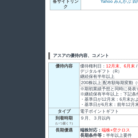
各サイトリン
Yahoo
みんかぶ
四
ク
アスアの優待内容、コメント
優待内容
優待権利日：
12月末、6月末
デジタルギフト（R）
継続保有半年以上
200株以上
配布額毎期変動（
※期初業績予想と同時に発表
※継続保有半年以上：下記条
・基準日が12月末：6月末お
・基準日が6月末：前年12月
タイプ
電子ポイントギフト
到着時期
９月、３月以内
(いつ届く？)
長期優遇
端株対応：
端株+空クロス
長期条件等：
半年以上要件