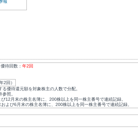
季報
/ 優待回数：
年2回
年2回）
する優待還元額を対象株主の人数で分配。
件参照。
よび12月末の株主名簿に、200株以上を同一株主番号で連続記録。
末および6月末の株主名簿に、200株以上を同一株主番号で連続記録。