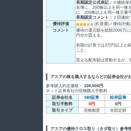
長期認定公式表記：
※継続保
名簿に、200株以上を同一株
に、200株以上を同一株主番
長期認定コメント：
２回連続
優待評価
(B:普通) / 優待
コメント
優待の還元額を総額2000万に
円分が貰える。
初期の計算では3万円以上と
こと。
貰える配布額は変動するが、5
アスアの株を購入するならどの証券会社が
参考購入約定価格：
108,500円
ネット証券各社の現物購入手数料
証券会社名
SBI証券
松井証券
取引手数料
0円
0円
取引タイプ
現物都度
全部定額
アスアの優待クロス取り（タダ取り）参考