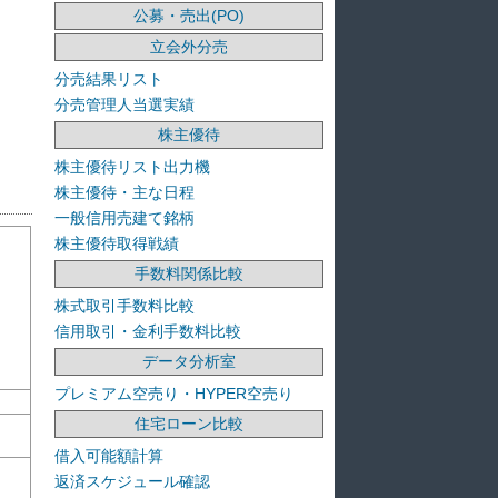
公募・売出(PO)
立会外分売
分売結果リスト
分売管理人当選実績
株主優待
株主優待リスト出力機
株主優待・主な日程
一般信用売建て銘柄
株主優待取得戦績
手数料関係比較
株式取引手数料比較
信用取引・金利手数料比較
データ分析室
プレミアム空売り・HYPER空売り
住宅ローン比較
借入可能額計算
返済スケジュール確認