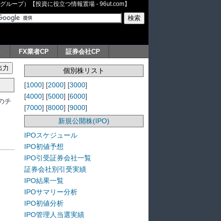
ープ）【投資に役立つ情報置場 - 96ut.com】
ト
FX業者CP
証券会社CP
個別株リスト
[
1000
] [
2000
] [
3000
]
[
4000
] [
5000
] [
6000
]
のチ
[
7000
] [
8000
] [
9000
]
新規公開株(IPO)
IPOスケジュール
IPO初値予想
IPO引受証券会社一覧
証券会社別引受実績
IPO結果一覧
IPOサマリー分析
IPO初値分析
IPO管理人当選実績