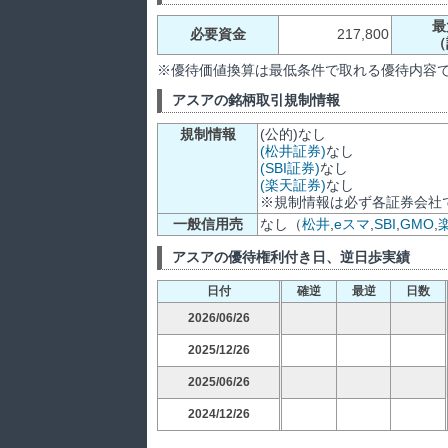
最
必要資金
217,800
（
※優待価値換算は最低条件で取れる優待内容
アスアの銘柄取引規制情報
規制情報
(公的)なし
(松井証券)
なし
(SBI証券)
なし
(楽天証券)
なし
※規制情報は必ず各証券会社
一般信用売
なし（
松井
,
eスマ
,
SBI
,
GMO
,
アスアの優待権利付き日、逆日歩実績
日付
確逆
最逆
日数
2026/06/26
2025/12/26
2025/06/26
2024/12/26