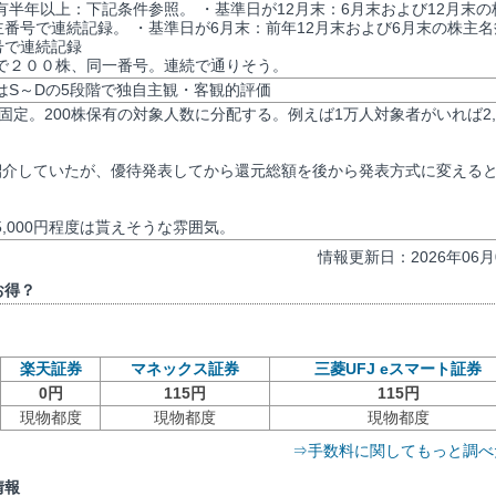
有半年以上：下記条件参照。 ・基準日が12月末：6月末および12月末の
主番号で連続記録。 ・基準日が6月末：前年12月末および6月末の株主名
号で連続記録
で２００株、同一番号。連続で通りそう。
評価はS～Dの5段階で独自主観・客観的評価
固定。200株保有の対象人数に分配する。例えば1万人対象者がいれば2,0
紹介していたが、優待発表してから還元総額を後から発表方式に変える
,000円程度は貰えそうな雰囲気。
情報更新日：2026年06月
お得？
楽天証券
マネックス証券
三菱UFJ eスマート証券
0円
115円
115円
現物都度
現物都度
現物都度
⇒手数料に関してもっと調べ
情報