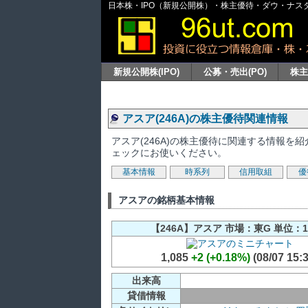
日本株・IPO（新規公開株）・株主優待・ダウ・ナスダッ
新規公開株(IPO)
公募・売出(PO)
株
アスア(246A)の株主優待関連情報
アスア(246A)の株主優待に関連する情報
ェックにお使いください。
基本情報
時系列
信用取組
優
アスアの銘柄基本情報
【246A】アスア 市場：東G 単位：1
1,085
+2 (+0.18%)
(08/07 15:3
出来高
貸借情報