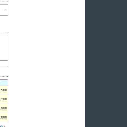
--
高
500
3,200
7,900
,800
タ）