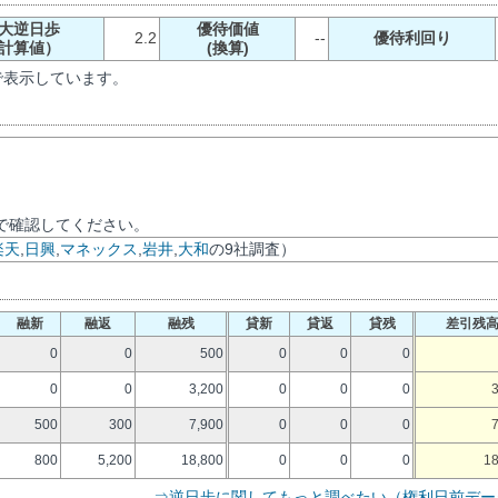
大逆日歩
優待価値
2.2
--
優待利回り
計算値）
(換算)
で表示しています。
で確認してください。
楽天
,
日興
,
マネックス
,
岩井
,
大和
の9社調査）
融新
融返
融残
貸新
貸返
貸残
差引残
0
0
500
0
0
0
0
0
3,200
0
0
0
500
300
7,900
0
0
0
800
5,200
18,800
0
0
0
18
⇒逆日歩に関してもっと調べたい（権利日前デー