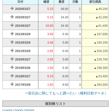
日付
確逆
最逆
日数
差引残高
2026/03/27
5.15
48.80
1
▲48,200
2025/03/27
5.15
34.40
1
▲42,200
2024/03/27
16.65
34.40
3
▲61,400
2023/03/29
3.45
6.40
3
▲197,600
2022/03/29
3.40
5.60
1
▲190,200
2021/03/29
2.65
6.40
1
▲204,100
2020/03/27
2.65
5.60
1
▲239,700
2019/03/26
1.50
6.40
3
▲198,300
2018/03/27
0.15
8.00
3
▲53,400
2017/03/28
1.65
9.60
3
▲264,500
⇒逆日歩に関してもっと調べたい（権利日前データ）
個別株リスト
[
1000
] [
2000
] [
3000
]