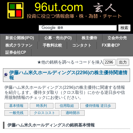
新規公開株(IPO)
公募・売出(PO)
株主優待
立会外分売
株式クラファン
手数料比較
コンタクト
FX業者CP
証券会社CP
★他の銘柄を調べる⇒コードを挿入
伊藤ハム米久ホールディングス(2296)の株主優待関連情
報
伊藤ハム米久ホールディングス(2296)の株主優待に関連する情報
を紹介します。優待タダ取り（クロス取引）にかかる逆日歩や信
用規制情報のチェックにお使いください。
基本情報
時系列
信用取組
優待情報
逆日歩
一般売残
クロスコスト
適時開示
伊藤ハム米久ホールディングスの銘柄基本情報