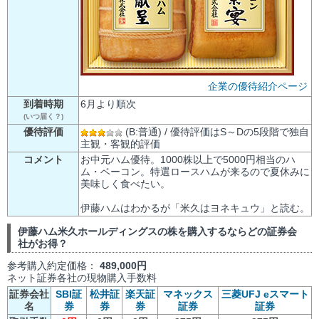
企業の優待紹介ページ
到着時期
6月より順次
(いつ届く？)
優待評価
(B:普通) / 優待評価はS～Dの5段階で独自
主観・客観的評価
コメント
お中元ハム優待。1000株以上で5000円相当のハ
ム・ベーコン。特選ロースハムが来るので夏休みに
美味しく食べたい。
伊藤ハムはわかるが「米久はヨネキュウ」と読む。
伊藤ハム米久ホールディングスの株を購入するならどの証券会
社がお得？
参考購入約定価格：
489,000円
ネット証券各社の現物購入手数料
証券会社
SBI証
松井証
楽天証
マネックス
三菱UFJ eスマート
名
券
券
券
証券
証券