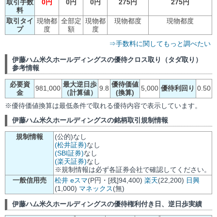
取引手数
0円
0円
0円
275円
275円
料
取引タイ
現物都
全部定
現物都
現物都度
現物都度
プ
度
額
度
⇒手数料に関してもっと調べたい
伊藤ハム米久ホールディングスの優待クロス取り（タダ取り）
参考情報
必要資
最大逆日歩
優待価値
981,000
9.8
5,000
優待利回り
0.50
金
（計算値）
(換算)
※優待価値換算は最低条件で取れる優待内容で表示しています。
伊藤ハム米久ホールディングスの銘柄取引規制情報
規制情報
(公的)なし
(松井証券)
なし
(SBI証券)
なし
(楽天証券)
なし
※規制情報は必ず各証券会社で確認してください。
一般信用売
松井
eスマ
(P円・[残]94,400)
楽天
(22,200)
日興
(1,000)
マネックス
(無)
伊藤ハム米久ホールディングスの優待権利付き日、逆日歩実績