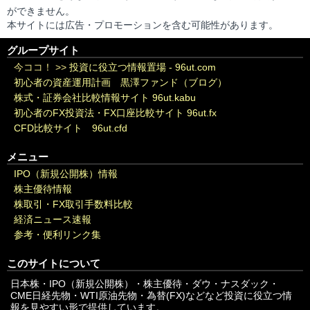
ができません。
本サイトには広告・プロモーションを含む可能性があります。
グループサイト
今ココ！ >>
投資に役立つ情報置場 - 96ut.com
初心者の資産運用計画 黒澤ファンド（ブログ）
株式・証券会社比較情報サイト 96ut.kabu
初心者のFX投資法・FX口座比較サイト 96ut.fx
CFD比較サイト 96ut.cfd
メニュー
IPO（新規公開株）情報
株主優待情報
株取引・FX取引手数料比較
経済ニュース速報
参考・便利リンク集
このサイトについて
日本株・IPO（新規公開株）・株主優待・ダウ・ナスダック・
CME日経先物・WTI原油先物・為替(FX)などなど投資に役立つ情
報を見やすい形で提供しています。