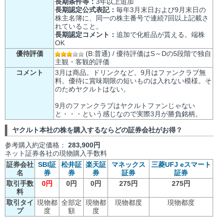
長期条件等：
3年以上追加
長期認定公式表記：
毎年3月末日および9月末日の
株主名簿に、同一の株主番号で連続7回以上記載さ
れていること。
長期認定コメント：
追加で化粧品が貰える。端株
OK
優待評価
(B:普通) / 優待評価はS～Dの5段階で独自
主観・客観的評価
コメント
3月は商品。ドリンクなど。9月はファンクラブ無
料。優待に賞味期限の短いものは入れない模様。そ
のためヤクルトはない。
9月のファンクラブはヤクルトファンじゃない
と・・・という感じなので実際3月が勝負銘柄。
ヤクルト本社の株を購入するならどの証券会社がお得？
参考購入約定価格：
283,900円
ネット証券各社の現物購入手数料
証券会社
SBI証
松井証
楽天証
マネックス
三菱UFJ eスマート
名
券
券
券
証券
証券
取引手数
0円
0円
0円
275円
275円
料
取引タイ
現物都
全部定
現物都
現物都度
現物都度
プ
度
額
度