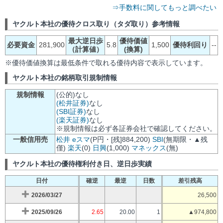
⇒手数料に関してもっと調べたい
ヤクルト本社の優待クロス取り（タダ取り）参考情報
最大逆日歩
優待価値
必要資金
281,900
5.8
1,500
優待利回り
--
（計算値）
(換算)
※優待価値換算は最低条件で取れる優待内容で表示しています。
ヤクルト本社の銘柄取引規制情報
規制情報
(公的)なし
(松井証券)
なし
(SBI証券)
なし
(楽天証券)
なし
※規制情報は必ず各証券会社で確認してください。
一般信用売
松井
eスマ
(P円・[残]884,200)
SBI
(無期限・▲残
僅)
楽天
(0)
日興
(1,000)
マネックス
(無)
ヤクルト本社の優待権利付き日、逆日歩実績
日付
確逆
最逆
日数
差引残高
2026/03/27
26,500
2025/09/26
2.65
20.00
1
▲974,800