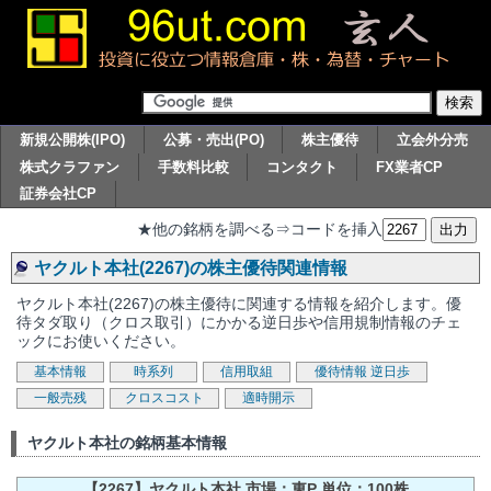
新規公開株(IPO)
公募・売出(PO)
株主優待
立会外分売
株式クラファン
手数料比較
コンタクト
FX業者CP
証券会社CP
★他の銘柄を調べる⇒コードを挿入
ヤクルト本社(2267)の株主優待関連情報
ヤクルト本社(2267)の株主優待に関連する情報を紹介します。優
待タダ取り（クロス取引）にかかる逆日歩や信用規制情報のチェ
ックにお使いください。
基本情報
時系列
信用取組
優待情報
逆日歩
一般売残
クロスコスト
適時開示
ヤクルト本社の銘柄基本情報
【2267】ヤクルト本社 市場：東P 単位：100株