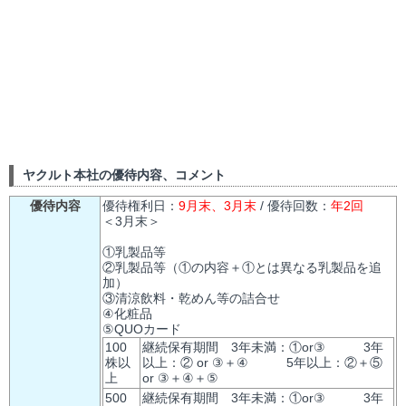
ヤクルト本社の優待内容、コメント
優待内容
優待権利日：
9月末、3月末
/ 優待回数：
年2回
＜3月末＞
①乳製品等
②乳製品等（①の内容＋①とは異なる乳製品を追
加）
③清涼飲料・乾めん等の詰合せ
④化粧品
⑤QUOカード
100
継続保有期間 3年未満：①or③ 3年
株以
以上：② or ③＋④ 5年以上：②＋⑤
上
or ③＋④＋⑤
500
継続保有期間 3年未満：①or③ 3年