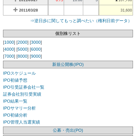
2011/09/27
0.75
20.00
3
▲107,700
2011/03/28
31,600
⇒逆日歩に関してもっと調べたい（権利日前データ）
個別株リスト
[
1000
] [
2000
] [
3000
]
[
4000
] [
5000
] [
6000
]
[
7000
] [
8000
] [
9000
]
新規公開株(IPO)
IPOスケジュール
IPO初値予想
IPO引受証券会社一覧
証券会社別引受実績
IPO結果一覧
IPOサマリー分析
IPO初値分析
IPO管理人当選実績
公募・売出(PO)