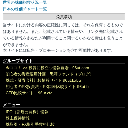
世界の株価指数状況一覧
日本の株価チャート一覧
免責事項
当サイトにおける内容の正確性に関しては、それを保障するもので
はありません。また、記載されている情報や、リンク先に記載され
ている情報をあなたが利用すること関するいかなる責任も負うこと
ができません。
本サイトには広告・プロモーションを含む可能性があります。
グループサイト
今ココ！ >>
投資に役立つ情報置場 - 96ut.com
初心者の資産運用計画 黒澤ファンド（ブログ）
株式・証券会社比較情報サイト 96ut.kabu
初心者のFX投資法・FX口座比較サイト 96ut.fx
CFD比較サイト 96ut.cfd
メニュー
IPO（新規公開株）情報
株主優待情報
株取引・FX取引手数料比較