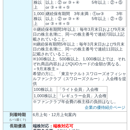
株以
以上：② or ③＋④ 5年以上：②＋⑤
上
or ③＋④＋⑤
1,000
継続保有期間 3年未満：①or③ 3年
株以
以上：② or ③＋④ 5年以上：②＋⑤
上
or ③＋④＋⑤
※継続保有期間3年以上：毎年3月末日および9月末
日の株主名簿に、同一の株主番号で連続7回以上記
載されていること。
※継続保有期間5年以上：毎年3月末日および9月末
日の株主名簿に、同一の株主番号で連続11回以上
記載されていること。
※100株以上、500株以上、1,000株以上では、それ
ぞれ商品内容およびQUOカードの金額が異なる。
＜9月末株主＞
希望の方に、「東京ヤクルトスワローズオフィシャ
ルファンクラブ（スワローズクルー）」入会権を提
供
100株以上
「ライト会員」入会権
1,000株以上
「レギュラー会員」入会権
※ファンクラブ年会費の株主様の負担はなし。
企業の優待紹介ページ
到着時期
6月上旬・12月上旬案内
(いつ届く？)
長期優遇
端株対応：
端株対応可