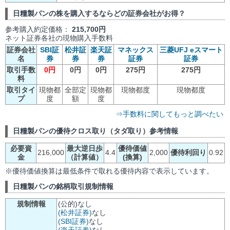
日糧製パンの株を購入するならどの証券会社がお得？
参考購入約定価格：
215,700円
ネット証券各社の現物購入手数料
証券会社
SBI証
松井証
楽天証
マネックス
三菱UFJ eスマート
名
券
券
券
証券
証券
取引手数
0円
0円
0円
275円
275円
料
取引タイ
現物都
全部定
現物都
現物都度
現物都度
プ
度
額
度
⇒手数料に関してもっと調べたい
日糧製パンの優待クロス取り（タダ取り）参考情報
必要資
最大逆日歩
優待価値
216,000
4.4
2,000
優待利回り
0.92
金
（計算値）
(換算)
※優待価値換算は最低条件で取れる優待内容で表示しています。
日糧製パンの銘柄取引規制情報
規制情報
(公的)なし
(松井証券)
なし
(SBI証券)
なし
(楽天証券)
なし