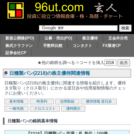
新規公開株(IPO)
公募・売出(PO)
株主優待
立会外分売
株式クラファン
手数料比較
コンタクト
FX業者CP
証券会社CP
★他の銘柄を調べる⇒コードを挿入
日糧製パン(2218)の株主優待関連情報
日糧製パン(2218)の株主優待に関連する情報を紹介します。優待
タダ取り（クロス取引）にかかる逆日歩や信用規制情報のチェッ
クにお使いください。
基本情報
時系列
信用取組
優待情報
逆日歩
一般売残
クロスコスト
適時開示
日糧製パンの銘柄基本情報
【2218】日糧製パン 市場：札 単位：100株