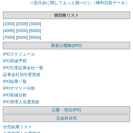
⇒逆日歩に関してもっと調べたい（権利日前データ）
個別株リスト
[
1000
] [
2000
] [
3000
]
[
4000
] [
5000
] [
6000
]
[
7000
] [
8000
] [
9000
]
新規公開株(IPO)
IPOスケジュール
IPO初値予想
IPO引受証券会社一覧
証券会社別引受実績
IPO結果一覧
IPOサマリー分析
IPO初値分析
IPO管理人当選実績
公募・売出(PO)
立会外分売
分売結果リスト