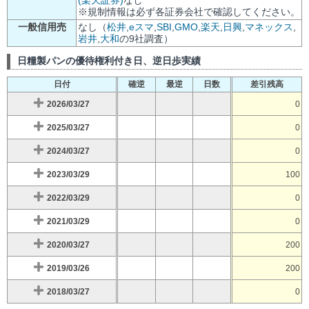
※規制情報は必ず各証券会社で確認してください。
一般信用売
なし（
松井
,
eスマ
,
SBI
,
GMO
,
楽天
,
日興
,
マネックス
,
岩井
,
大和
の9社調査）
日糧製パンの優待権利付き日、逆日歩実績
日付
確逆
最逆
日数
差引残高
2026/03/27
0
2025/03/27
0
2024/03/27
0
2023/03/29
100
2022/03/29
0
2021/03/29
0
2020/03/27
200
2019/03/26
200
2018/03/27
0