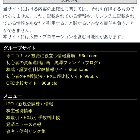
当サイトにおける内容の正確性に関しては、それを保障するもので
はありません。また、記載されている情報や、リンク先に記載され
ている情報をあなたが利用すること関するいかなる責任も負うこと
ができません。
本サイトには広告・プロモーションを含む可能性があります。
グループサイト
今ココ！ >>
投資に役立つ情報置場 - 96ut.com
初心者の資産運用計画 黒澤ファンド（ブログ）
株式・証券会社比較情報サイト 96ut.kabu
初心者のFX投資法・FX口座比較サイト 96ut.fx
CFD比較サイト 96ut.cfd
メニュー
IPO（新規公開株）情報
株主優待情報
株取引・FX取引手数料比較
経済ニュース速報
参考・便利リンク集