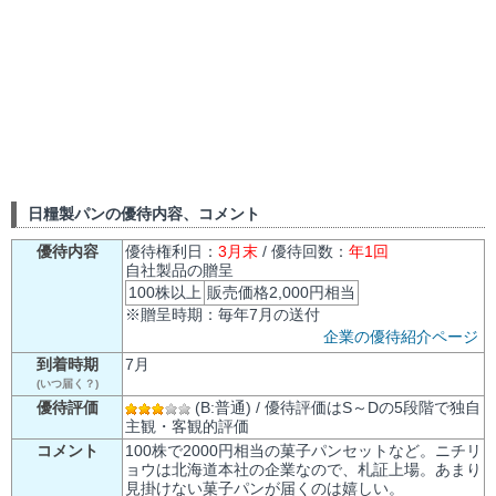
日糧製パンの優待内容、コメント
優待内容
優待権利日：
3月末
/ 優待回数：
年1回
自社製品の贈呈
100株以上
販売価格2,000円相当
※贈呈時期：毎年7月の送付
企業の優待紹介ページ
到着時期
7月
(いつ届く？)
優待評価
(B:普通) / 優待評価はS～Dの5段階で独自
主観・客観的評価
コメント
100株で2000円相当の菓子パンセットなど。ニチリ
ョウは北海道本社の企業なので、札証上場。あまり
見掛けない菓子パンが届くのは嬉しい。