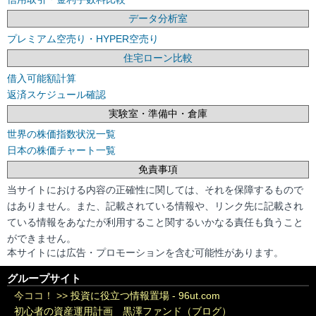
データ分析室
プレミアム空売り・HYPER空売り
住宅ローン比較
借入可能額計算
返済スケジュール確認
実験室・準備中・倉庫
世界の株価指数状況一覧
日本の株価チャート一覧
免責事項
当サイトにおける内容の正確性に関しては、それを保障するもので
はありません。また、記載されている情報や、リンク先に記載され
ている情報をあなたが利用すること関するいかなる責任も負うこと
ができません。
本サイトには広告・プロモーションを含む可能性があります。
グループサイト
今ココ！ >>
投資に役立つ情報置場 - 96ut.com
初心者の資産運用計画 黒澤ファンド（ブログ）