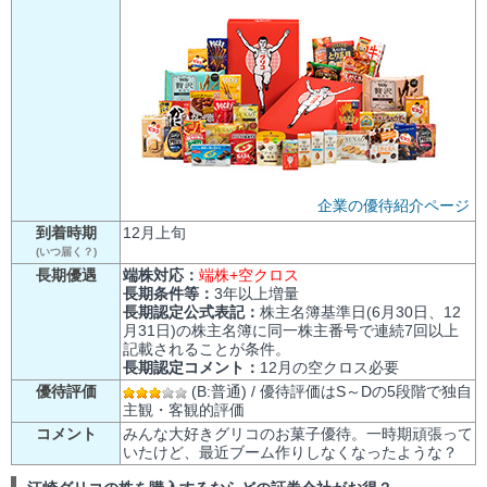
企業の優待紹介ページ
到着時期
12月上旬
(いつ届く？)
長期優遇
端株対応：
端株+空クロス
長期条件等：
3年以上増量
長期認定公式表記：
株主名簿基準日(6月30日、12
月31日)の株主名簿に同一株主番号で連続7回以上
記載されることが条件。
長期認定コメント：
12月の空クロス必要
優待評価
(B:普通) / 優待評価はS～Dの5段階で独自
主観・客観的評価
コメント
みんな大好きグリコのお菓子優待。一時期頑張って
いたけど、最近ブーム作りしなくなったような？