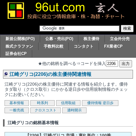
新規公開株(IPO)
公募・売出(PO)
株主優待
立会外分売
株式クラファン
手数料比較
コンタクト
FX業者CP
証券会社CP
★他の銘柄を調べる⇒コードを挿入
江崎グリコ(2206)の株主優待関連情報
江崎グリコ(2206)の株主優待に関連する情報を紹介します。優待
タダ取り（クロス取引）にかかる逆日歩や信用規制情報のチェッ
クにお使いください。
基本情報
時系列
信用取組
優待情報
逆日歩
一般売残
クロスコスト
適時開示
江崎グリコの銘柄基本情報
【2206】江崎グリコ 市場：東P 単位：100株