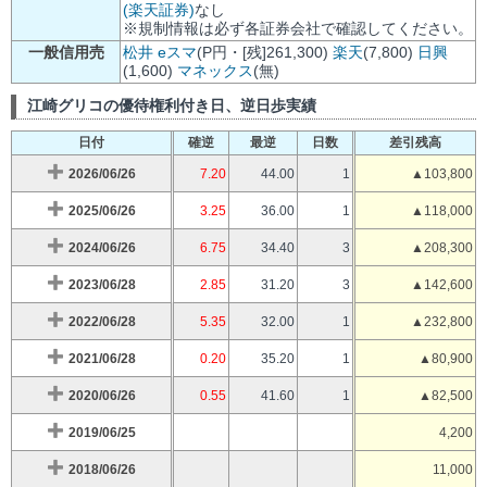
(楽天証券)
なし
※規制情報は必ず各証券会社で確認してください。
一般信用売
松井
eスマ
(P円・[残]261,300)
楽天
(7,800)
日興
(1,600)
マネックス
(無)
江崎グリコの優待権利付き日、逆日歩実績
日付
確逆
最逆
日数
差引残高
2026/06/26
7.20
44.00
1
▲103,800
2025/06/26
3.25
36.00
1
▲118,000
2024/06/26
6.75
34.40
3
▲208,300
2023/06/28
2.85
31.20
3
▲142,600
2022/06/28
5.35
32.00
1
▲232,800
2021/06/28
0.20
35.20
1
▲80,900
2020/06/26
0.55
41.60
1
▲82,500
2019/06/25
4,200
2018/06/26
11,000