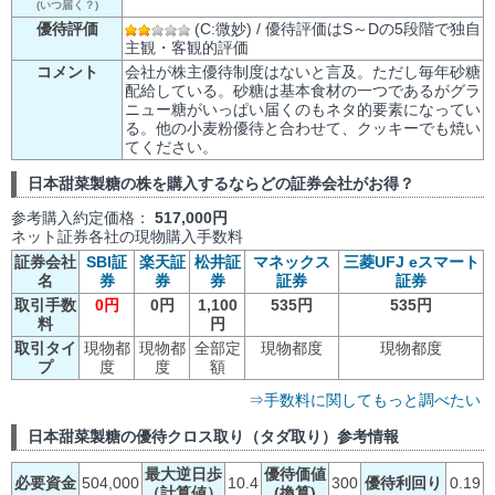
(いつ届く？)
優待評価
(C:微妙) / 優待評価はS～Dの5段階で独自
主観・客観的評価
コメント
会社が株主優待制度はないと言及。ただし毎年砂糖
配給している。砂糖は基本食材の一つであるがグラ
ニュー糖がいっぱい届くのもネタ的要素になってい
る。他の小麦粉優待と合わせて、クッキーでも焼い
てください。
日本甜菜製糖の株を購入するならどの証券会社がお得？
参考購入約定価格：
517,000円
ネット証券各社の現物購入手数料
証券会社
SBI証
楽天証
松井証
マネックス
三菱UFJ eスマート
名
券
券
券
証券
証券
取引手数
0円
0円
1,100
535円
535円
料
円
取引タイ
現物都
現物都
全部定
現物都度
現物都度
プ
度
度
額
⇒手数料に関してもっと調べたい
日本甜菜製糖の優待クロス取り（タダ取り）参考情報
最大逆日歩
優待価値
必要資金
504,000
10.4
300
優待利回り
0.19
（計算値）
(換算)