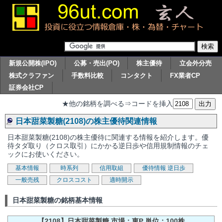
新規公開株(IPO)
公募・売出(PO)
株主優待
立会外分売
株式クラファン
手数料比較
コンタクト
FX業者CP
証券会社CP
★他の銘柄を調べる⇒コードを挿入
日本甜菜製糖(2108)の株主優待関連情報
日本甜菜製糖(2108)の株主優待に関連する情報を紹介します。優
待タダ取り（クロス取引）にかかる逆日歩や信用規制情報のチェ
ックにお使いください。
基本情報
時系列
信用取組
優待情報
逆日歩
一般売残
クロスコスト
適時開示
日本甜菜製糖の銘柄基本情報
【2108】日本甜菜製糖 市場：東P 単位：100株