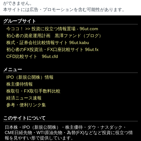
ができません。
本サイトには広告・プロモーションを含む可能性があります。
グループサイト
今ココ！ >>
投資に役立つ情報置場 - 96ut.com
初心者の資産運用計画 黒澤ファンド（ブログ）
株式・証券会社比較情報サイト 96ut.kabu
初心者のFX投資法・FX口座比較サイト 96ut.fx
CFD比較サイト 96ut.cfd
メニュー
IPO（新規公開株）情報
株主優待情報
株取引・FX取引手数料比較
経済ニュース速報
参考・便利リンク集
このサイトについて
日本株・IPO（新規公開株）・株主優待・ダウ・ナスダック・
CME日経先物・WTI原油先物・為替(FX)などなど投資に役立つ情
報を見やすい形で提供しています。