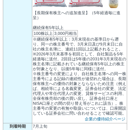
【長期保有株主への追加進呈】（5年経過毎に進
呈）
継続保有5年以上
100株以上
3,000円相当
※継続保有5年以上：3月末現在の基準日から遡
り、同一の株主番号で、3月末日及び9月末日に自
社の株主名簿に、連続11回以上記載されること。
※2026年3月末基準を初回として、自社製品を5年
経過毎に送付。2回目は5年後の2031年3月末現在の
株主名簿に記載されている継続保有5年以上の株主
が対象となり、以後5年毎に同様に送付。
※株主番号の変更により、自社株主名簿への同一株
主番号による記録の連続性が途切れた場合は、長期
保有株主への優待の対象とならないため注意（例え
ば、相続等による名義変更、証券会社の変更、法定
代理人や常任代理人の変更、貸株サービスの利用、
全保有株売却の後の買い戻し、証券会社口座と
NISA口座との間の切り替え等がこれに該当）。株
主番号の変更の有無や取扱いについては、口座開設
している証券会社に問い合わせることで確認可能。
企業の優待紹介ページ
到着時期
7月上旬