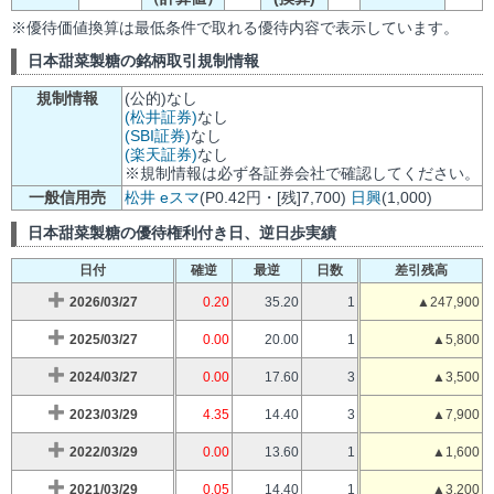
※優待価値換算は最低条件で取れる優待内容で表示しています。
日本甜菜製糖の銘柄取引規制情報
規制情報
(公的)なし
(松井証券)
なし
(SBI証券)
なし
(楽天証券)
なし
※規制情報は必ず各証券会社で確認してください。
一般信用売
松井
eスマ
(P0.42円・[残]7,700)
日興
(1,000)
日本甜菜製糖の優待権利付き日、逆日歩実績
日付
確逆
最逆
日数
差引残高
2026/03/27
0.20
35.20
1
▲247,900
2025/03/27
0.00
20.00
1
▲5,800
2024/03/27
0.00
17.60
3
▲3,500
2023/03/29
4.35
14.40
3
▲7,900
2022/03/29
0.00
13.60
1
▲1,600
2021/03/29
0.05
14.40
1
▲3,200