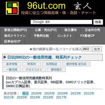
新規公開株(IPO)
公募・売出(PO)
株主優待
立会外分売
株式クラファン
手数料比較
コンタクト
FX業者CP
証券会社CP
★他の銘柄を調べる⇒コードを挿入
日伝(9902)の一般信用売建、時系列チェック
基本情報
時系列
信用取組
優待情報
逆日歩
一般売残
クロスコスト
適時開示
日伝の一般信用売建残数時系列
(auカブコム証券、楽天証券、SBI証券、GMOクリック証券、
SMBC日興証券)
表示切替：
最近
2026年
2025年
2024年
2023年
2022年
2021年
2020年
2019年
2018年
2017年