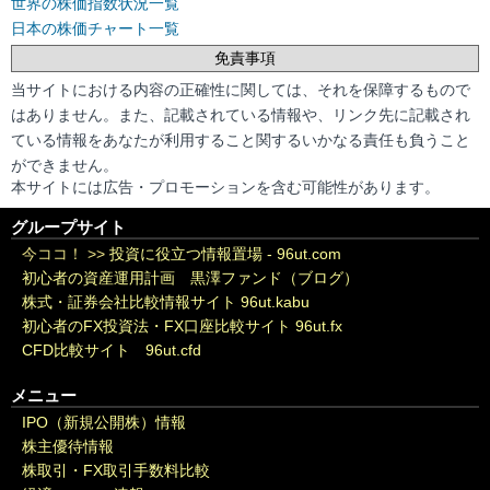
世界の株価指数状況一覧
日本の株価チャート一覧
免責事項
当サイトにおける内容の正確性に関しては、それを保障するもので
はありません。また、記載されている情報や、リンク先に記載され
ている情報をあなたが利用すること関するいかなる責任も負うこと
ができません。
本サイトには広告・プロモーションを含む可能性があります。
グループサイト
今ココ！ >>
投資に役立つ情報置場 - 96ut.com
初心者の資産運用計画 黒澤ファンド（ブログ）
株式・証券会社比較情報サイト 96ut.kabu
初心者のFX投資法・FX口座比較サイト 96ut.fx
CFD比較サイト 96ut.cfd
メニュー
IPO（新規公開株）情報
株主優待情報
株取引・FX取引手数料比較