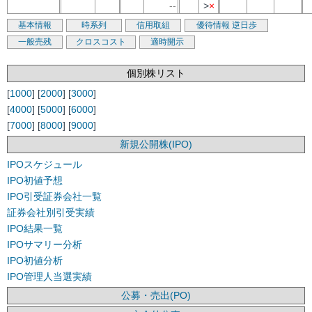
--
>
×
基本情報
時系列
信用取組
優待情報
逆日歩
一般売残
クロスコスト
適時開示
個別株リスト
[
1000
] [
2000
] [
3000
]
[
4000
] [
5000
] [
6000
]
[
7000
] [
8000
] [
9000
]
新規公開株(IPO)
IPOスケジュール
IPO初値予想
IPO引受証券会社一覧
証券会社別引受実績
IPO結果一覧
IPOサマリー分析
IPO初値分析
IPO管理人当選実績
公募・売出(PO)