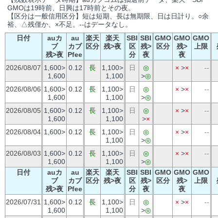
GMOは19時前、日興は17時前とその夜。
【区分は一般信用区分】短は短期、長は無期限、日は日計り。○余
裕、△残僅か、×不足。--はデータなし。
日付
auカ
au
楽天
楽天
SBI
SBI
GMO
GMO
GMO
ブ
カブ
区分
残>夜
区
残>
区分
残>
上限
残>夜
Pfee
分
夜
夜
2026/08/07
1,600>
0.12
長
1,100>
日
◎
×
>
×
--
1,600
1,100
>
◎
2026/08/06
1,600>
0.12
長
1,100>
日
◎
×
>
×
--
1,600
1,100
>
◎
2026/08/05
1,600>
0.12
長
1,100>
日
◎
×
>
×
--
1,600
1,100
>
×
2026/08/04
1,600>
0.12
長
1,100>
日
◎
×
>
×
--
1,100
>
◎
2026/08/03
1,600>
0.12
長
1,100>
日
◎
×
>
×
--
1,600
1,100
>
◎
日付
auカ
au
楽天
楽天
SBI
SBI
GMO
GMO
GMO
ブ
カブ
区分
残>夜
区
残>
区分
残>
上限
残>夜
Pfee
分
夜
夜
2026/07/31
1,600>
0.12
長
1,100>
日
◎
×
>
×
--
1,600
1,100
>
◎