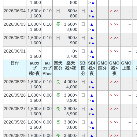
1,600
800
>
▲
2026/06/04
1,600>
0.10
日
800>
日
▲
×
>
×
--
1,600
800
>
▲
2026/06/03
1,600>
0.10
長
3,600>
日
▲
×
>
×
--
1,600
3,600
>
▲
2026/06/02
1,600>
0.10
日
900>
日
▲
×
>
×
--
1,600
900
>
▲
2026/06/01
>
0>
日
▲
×
>
×
--
1,600
3,700
>
▲
日付
auカ
au
楽天
楽天
SBI
SBI
GMO
GMO
GMO
ブ
カブ
区分
残>夜
区
残>
区分
残>
上限
残>夜
Pfee
分
夜
夜
2026/05/29
1,600>
0.10
長
4,000>
日
▲
×
>
×
--
1,600
4,000
>
▲
2026/05/28
1,600>
0.00
長
3,900>
日
▲
×
>
×
--
1,600
3,900
>
▲
2026/05/27
1,600>
0.00
長
3,900>
日
▲
×
>
×
--
1,600
3,900
>
▲
2026/05/26
1,600>
0.00
長
3,800>
日
▲
×
>
×
--
1,600
3,800
>
▲
2026/05/25
1,600>
0.00
長
3,600>
日
▲
×
>
×
--