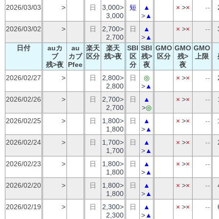
2026/03/03
>
日
3,000>
短
▲
×
>
×
--
3,000
>
▲
2026/03/02
>
日
2,700>
日
▲
×
>
×
--
2,700
>
▲
日付
auカ
au
楽天
楽天
SBI
SBI
GMO
GMO
GMO
ブ
カブ
区分
残>夜
区
残>
区分
残>
上限
残>夜
Pfee
分
夜
夜
2026/02/27
>
日
2,800>
日
◎
×
>
×
--
2,800
>
▲
2026/02/26
>
日
2,700>
日
▲
×
>
×
--
2,700
>
◎
2026/02/25
>
日
1,800>
日
▲
×
>
×
--
1,800
>
▲
2026/02/24
>
日
1,700>
日
▲
×
>
×
--
1,700
>
▲
2026/02/23
>
日
1,800>
日
▲
×
>
×
--
1,800
>
▲
2026/02/20
>
日
1,800>
日
▲
×
>
×
--
1,800
>
▲
2026/02/19
>
日
2,300>
日
▲
×
>
×
--
2,300
>
▲