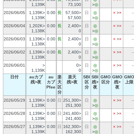
1,139K
73,100
>
◎
2026/06/05
1,139K>
0.00
長
57,500>
日
◎
×
>
×
-
1,139K
57,500
>
◎
2026/06/04
1,202K>
0.00
長
2,400>
日
◎
×
>
×
-
1,138K
0
>
◎
2026/06/03
1,139K>
0.00
長
2,400>
日
◎
×
>
×
-
1,138K
0
>
◎
2026/06/02
1,139K>
0.00
長
2,400>
日
◎
×
>
×
-
1,139K
0
>
◎
2026/06/01
>
0>
日
◎
×
>
×
-
1,139K
0
>
◎
日付
auカブ
au
楽
楽天
SBI
SBI
GMO
GMO
GM
残>夜
カブ
天
残>夜
区
残>
区分
残>
上限
Pfee
区
分
夜
夜
分
2026/05/29
1,139K>
0.00
日
251,300>
日
◎
×
>
×
-
1,139K
251,300
>
◎
2026/05/28
1,139K>
0.00
日
241,400>
日
◎
×
>
×
-
1,139K
241,400
>
◎
2026/05/27
1,139K>
0.00
日
162,300>
日
◎
×
>
×
-
1,139K
162,300
>
◎