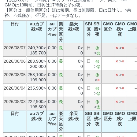
GMOは19時前、日興は17時前とその夜。
【区分は一般信用区分】短は短期、長は無期限、日は日計り。○余
裕、△残僅か、×不足。--はデータなし。
日付
auカブ
au
楽
楽天
SBI
SBI
GMO
GMO
GM
残>夜
カブ
天
残>夜
区
残>
区分
残>
上限
Pfee
区
分
夜
夜
分
2026/08/07
240,700>
0.00
長
0>
日
◎
×
>
×
-
185,700
0
>
◎
2026/08/06
283,900>
0.00
長
0>
日
◎
×
>
×
-
200,000
0
>
◎
2026/08/05
253,100>
0.00
長
0>
日
◎
×
>
×
-
199,900
0
>
×
2026/08/04
235,900>
0.00
長
0>
日
◎
×
>
×
-
0
>
◎
2026/08/03
222,900>
0.00
長
0>
日
◎
×
>
×
-
198,500
0
>
◎
日付
auカブ
au
楽
楽天
SBI
SBI
GMO
GMO
GM
残>夜
カブ
天
残>夜
区
残>
区分
残>
上限
Pfee
区
分
夜
夜
分