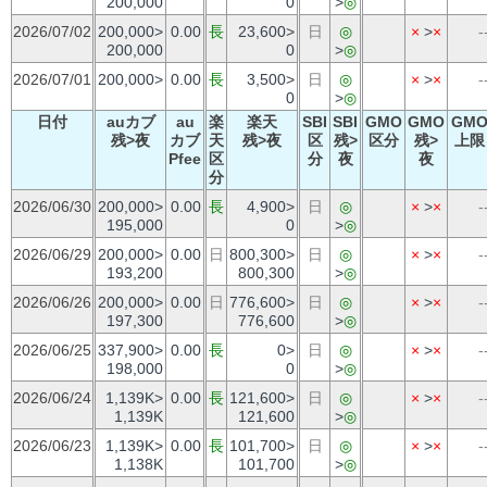
200,000
0
>
◎
2026/07/02
200,000>
0.00
長
23,600>
日
◎
×
>
×
-
200,000
0
>
◎
2026/07/01
200,000>
0.00
長
3,500>
日
◎
×
>
×
-
0
>
◎
日付
auカブ
au
楽
楽天
SBI
SBI
GMO
GMO
GM
残>夜
カブ
天
残>夜
区
残>
区分
残>
上限
Pfee
区
分
夜
夜
分
2026/06/30
200,000>
0.00
長
4,900>
日
◎
×
>
×
-
195,000
0
>
◎
2026/06/29
200,000>
0.00
日
800,300>
日
◎
×
>
×
-
193,200
800,300
>
◎
2026/06/26
200,000>
0.00
日
776,600>
日
◎
×
>
×
-
197,300
776,600
>
◎
2026/06/25
337,900>
0.00
長
0>
日
◎
×
>
×
-
198,000
0
>
◎
2026/06/24
1,139K>
0.00
長
121,600>
日
◎
×
>
×
-
1,139K
121,600
>
◎
2026/06/23
1,139K>
0.00
長
101,700>
日
◎
×
>
×
-
1,138K
101,700
>
◎