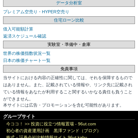
データ分析室
プレミアム空売り・HYPER空売り
住宅ローン比較
借入可能額計算
返済スケジュール確認
実験室・準備中・倉庫
世界の株価指数状況一覧
日本の株価チャート一覧
免責事項
当サイトにおける内容の正確性に関しては、それを保障するもので
はありません。また、記載されている情報や、リンク先に記載され
ている情報をあなたが利用すること関するいかなる責任も負うこと
ができません。
本サイトには広告・プロモーションを含む可能性があります。
グループサイト
今ココ！ >>
投資に役立つ情報置場 - 96ut.com
初心者の資産運用計画 黒澤ファンド（ブログ）
株式・証券会社比較情報サイト 96ut.kabu