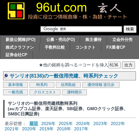
新規公開株(IPO)
公募・売出(PO)
株主優待
立会外分売
株式クラファン
手数料比較
コンタクト
FX業者CP
証券会社CP
★他の銘柄を調べる⇒コードを挿入
サンリオ(8136)の一般信用売建、時系列チェック
基本情報
時系列
信用取組
優待情報
逆日歩
一般売残
クロスコスト
適時開示
サンリオの一般信用売建残数時系列
(auカブコム証券、楽天証券、SBI証券、GMOクリック証券、
SMBC日興証券)
表示切替：
最近
2026年
2025年
2024年
2023年
2022年
2021年
2020年
2019年
2018年
2017年