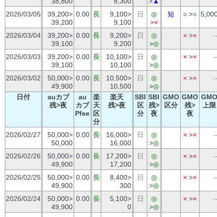
38,800
8,300
>
▲
2026/03/05
39,200>
0.00
長
9,100>
日
◎
短
○
>
○
5,00
39,200
9,100
>
×
2026/03/04
39,200>
0.00
長
9,200>
日
◎
×
>
×
-
39,100
9,200
>
◎
2026/03/03
39,200>
0.00
長
10,100>
日
◎
×
>
×
-
39,100
10,100
>
◎
2026/03/02
50,000>
0.00
長
10,500>
日
◎
×
>
×
-
49,900
10,500
>
◎
日付
auカブ
au
楽
楽天
SBI
SBI
GMO
GMO
GM
残>夜
カブ
天
残>夜
区
残>
区分
残>
上限
Pfee
区
分
夜
夜
分
2026/02/27
50,000>
0.00
長
16,000>
日
◎
×
>
×
-
50,000
16,000
>
◎
2026/02/26
50,000>
0.00
長
17,200>
日
◎
×
>
×
-
49,900
17,200
>
◎
2026/02/25
50,000>
0.00
長
8,400>
日
◎
×
>
×
-
49,900
300
>
◎
2026/02/24
50,000>
0.00
長
5,100>
日
◎
×
>
×
-
49,900
0
>
◎