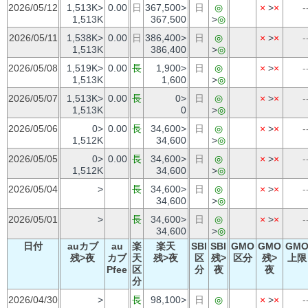
2026/05/12
1,513K>
0.00
日
367,500>
日
◎
×
>
×
-
1,513K
367,500
>
◎
2026/05/11
1,538K>
0.00
日
386,400>
日
◎
×
>
×
-
1,513K
386,400
>
◎
2026/05/08
1,519K>
0.00
長
1,900>
日
◎
×
>
×
-
1,513K
1,600
>
◎
2026/05/07
1,513K>
0.00
長
0>
日
◎
×
>
×
-
1,513K
0
>
◎
2026/05/06
0>
0.00
長
34,600>
日
◎
×
>
×
-
1,512K
34,600
>
◎
2026/05/05
0>
0.00
長
34,600>
日
◎
×
>
×
-
1,512K
34,600
>
◎
2026/05/04
>
長
34,600>
日
◎
×
>
×
-
34,600
>
◎
2026/05/01
>
長
34,600>
日
◎
×
>
×
-
34,600
>
◎
日付
auカブ
au
楽
楽天
SBI
SBI
GMO
GMO
GM
残>夜
カブ
天
残>夜
区
残>
区分
残>
上限
Pfee
区
分
夜
夜
分
2026/04/30
>
長
98,100>
日
◎
×
>
×
-