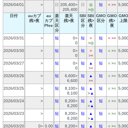
2026/04/01
>
日
205,400>
日
◎
短
×
>
×
5,00
205,400
>
◎
日付
auカブ
au
楽
楽天
SBI
SBI
GMO
GMO
GM
残>夜
カブ
天
残>夜
区
残>
区分
残>
上限
Pfee
区
分
夜
夜
分
2026/03/31
>
短
0>
短
×
短
×
>
×
5,00
0
>
◎
2026/03/30
>
短
0>
短
×
短
○
>
○
5,00
0
>
×
2026/03/27
>
短
0>
短
▲
短
○
>
○
5,00
0
>
×
2026/03/26
>
短
6,600>
短
▲
短
○
>
○
5,00
6,600
>
×
2026/03/25
>
短
8,100>
短
▲
短
○
>
○
5,00
8,100
>
▲
2026/03/24
>
短
8,200>
短
▲
短
○
>
○
5,00
8,200
>
▲
2026/03/23
>
短
8,200>
短
▲
短
○
>
○
5,00
8,200
>
▲
2026/03/20
0>
0.00
短
8,200>
短
▲
短
○
>
○
5,00