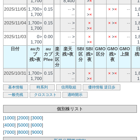
1,700
8,400
>
×
1
2025/11/05
1,700>
0.15
--
>
×
×
>
×
--
1,
1,700
--
>
×
1
2025/11/04
1,700>
0.15
--
>
×
×
>
×
--
1,
1,700
--
>
×
1
2025/11/03
0>
0.00
--
>
×
×
>
×
--
1,
1,700
--
>
×
1
日付
auカ
au
楽
楽天
SBI
SBI
GMO
GMO
GMO
ブ
カブ
天
残>夜
区
残>
区分
残>
上限
残
残>夜
Pfee
区
分
夜
夜
分
2025/10/31
1,700>
0.15
--
>
×
×
>
×
--
1,
1,700
--
>
×
1
基本情報
時系列
信用取組
優待情報
逆日歩
一般売残
クロスコスト
適時開示
個別株リスト
[
1000
] [
2000
] [
3000
]
[
4000
] [
5000
] [
6000
]
[
7000
] [
8000
] [
9000
]