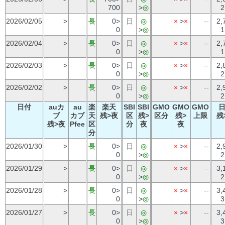
700
>
◎
2
2026/02/05
>
長
0>
日
◎
×
>
×
--
2,
0
>
◎
1
2026/02/04
>
長
0>
日
◎
×
>
×
--
2,
0
>
◎
1
2026/02/03
>
長
0>
日
◎
×
>
×
--
2,
0
>
◎
2
2026/02/02
>
長
0>
日
◎
×
>
×
--
2,
0
>
◎
2
日付
auカ
au
楽
楽天
SBI
SBI
GMO
GMO
GMO
ブ
カブ
天
残>夜
区
残>
区分
残>
上限
残
残>夜
Pfee
区
分
夜
夜
分
2026/01/30
>
長
0>
日
◎
×
>
×
--
2,
0
>
◎
2
2026/01/29
>
長
0>
日
◎
×
>
×
--
3,
0
>
◎
2
2026/01/28
>
長
0>
日
◎
×
>
×
--
3,
0
>
◎
3
2026/01/27
>
長
0>
日
◎
×
>
×
--
3,
0
>
◎
3