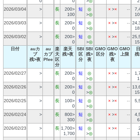
0
0
>
◎
2
2026/03/04
>
長
200>
短
◎
×
>
×
--
7,
100
>
◎
10
2026/03/03
>
長
200>
短
◎
×
>
×
--
24,
0
>
◎
18
2026/03/02
>
長
200>
短
◎
×
>
×
--
25,
0
>
◎
15
日付
auカ
au
楽
楽天
SBI
SBI
GMO
GMO
GMO
ブ
カブ
天
残>夜
区
残>
区分
残>
上限
残
残>夜
Pfee
区
分
夜
夜
分
2026/02/27
>
長
200>
短
◎
×
>
×
--
1,
0
>
◎
1
2026/02/26
>
長
200>
短
◎
×
>
×
--
13,
0
>
◎
15
2026/02/25
>
長
100>
短
◎
×
>
×
--
5,
0
>
◎
2026/02/24
>
長
800>
短
◎
×
>
×
--
4,
300
>
◎
6
2026/02/23
>
長
1,700>
短
◎
×
>
×
--
1,700
>
◎
1