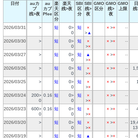
日付
auカ
au
楽
楽天
SBI
SBI
GMO
GMO
GMO
ブ
カブ
天
残>夜
区
残>
区分
残>
上限
残
残>夜
Pfee
区
分
夜
夜
分
2026/03/31
>
短
0>
短
×
×
>
×
--
0
>
▲
2026/03/30
>
短
0>
短
×
×
>
×
--
0
>
×
2026/03/27
>
短
0>
短
▲
×
>
×
--
0
>
×
2026/03/26
>
短
0>
短
×
×
>
×
--
1,
0
>
×
2026/03/25
>
短
0>
短
×
×
>
×
--
0
>
×
2026/03/24
200>
0.16
短
0>
短
×
×
>
×
--
0
0
>
×
2026/03/23
600>
0.16
短
0>
短
×
×
>
×
--
0
0
>
×
2026/03/20
>
短
0>
短
×
×
>
×
--
19,
0
>
×
13
2026/03/19
>
短
0>
短
▲
×
>
×
--