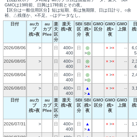
GMOは19時前、日興は17時前とその夜。
【区分は一般信用区分】短は短期、長は無期限、日は日計り。○余
裕、△残僅か、×不足。--はデータなし。
日付
auカ
au
楽
楽天
SBI
SBI
GMO
GMO
GMO
ブ
カブ
天
残>夜
区
残>
区分
残>
上限
残
残>夜
Pfee
区
分
夜
夜
分
2026/08/06
>
日
400>
日
◎
×
>
×
--
6,
400
>
◎
5
2026/08/05
>
日
400>
日
◎
×
>
×
--
2,
400
>
×
4
2026/08/04
>
日
400>
日
◎
×
>
×
--
2,
400
>
◎
2026/08/03
>
日
400>
日
▲
×
>
×
--
3,
400
>
▲
日付
auカ
au
楽
楽天
SBI
SBI
GMO
GMO
GMO
ブ
カブ
天
残>夜
区
残>
区分
残>
上限
残
残>夜
Pfee
区
分
夜
夜
分
2026/07/31
>
日
400>
日
▲
×
>
×
--
1,
400
>
▲