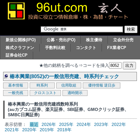
新規公開株(IPO)
公募・売出(PO)
株主優待
立会外分売
株式クラファン
手数料比較
コンタクト
FX業者CP
証券会社CP
★他の銘柄を調べる⇒コードを挿入
椿本興業(8052)の一般信用売建、時系列チェック
基本情報
時系列
信用取組
優待情報
逆日歩
一般売残
クロスコスト
適時開示
椿本興業の一般信用売建残数時系列
(auカブコム証券、楽天証券、SBI証券、GMOクリック証券、
SMBC日興証券)
表示切替：
最近
2026年
2025年
2024年
2023年
2022年
2021年
2020年
2019年
2018年