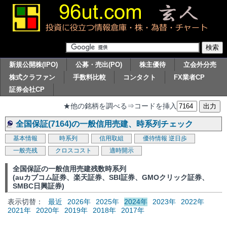
新規公開株(IPO)
公募・売出(PO)
株主優待
立会外分売
株式クラファン
手数料比較
コンタクト
FX業者CP
証券会社CP
★他の銘柄を調べる⇒コードを挿入
全国保証(7164)の一般信用売建、時系列チェック
基本情報
時系列
信用取組
優待情報
逆日歩
一般売残
クロスコスト
適時開示
全国保証の一般信用売建残数時系列
(auカブコム証券、楽天証券、SBI証券、GMOクリック証券、
SMBC日興証券)
表示切替：
最近
2026年
2025年
2024年
2023年
2022年
2021年
2020年
2019年
2018年
2017年