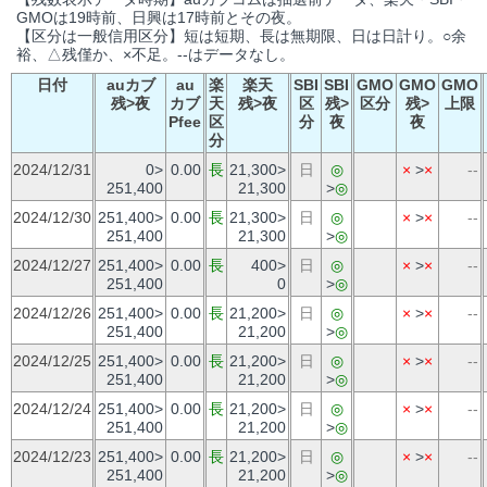
GMOは19時前、日興は17時前とその夜。
【区分は一般信用区分】短は短期、長は無期限、日は日計り。○余
裕、△残僅か、×不足。--はデータなし。
日付
auカブ
au
楽
楽天
SBI
SBI
GMO
GMO
GMO
残>夜
カブ
天
残>夜
区
残>
区分
残>
上限
Pfee
区
分
夜
夜
分
2024/12/31
0>
0.00
長
21,300>
日
◎
×
>
×
--
251,400
21,300
>
◎
2024/12/30
251,400>
0.00
長
21,300>
日
◎
×
>
×
--
251,400
21,300
>
◎
2024/12/27
251,400>
0.00
長
400>
日
◎
×
>
×
--
251,400
0
>
◎
2024/12/26
251,400>
0.00
長
21,200>
日
◎
×
>
×
--
251,400
21,200
>
◎
2024/12/25
251,400>
0.00
長
21,200>
日
◎
×
>
×
--
251,400
21,200
>
◎
2024/12/24
251,400>
0.00
長
21,200>
日
◎
×
>
×
--
251,400
21,200
>
◎
2024/12/23
251,400>
0.00
長
21,200>
日
◎
×
>
×
--
251,400
21,200
>
◎