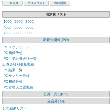
一般売残
クロスコスト
適時開示
個別株リスト
[
1000
] [
2000
] [
3000
]
[
4000
] [
5000
] [
6000
]
[
7000
] [
8000
] [
9000
]
新規公開株(IPO)
IPOスケジュール
IPO初値予想
IPO引受証券会社一覧
証券会社別引受実績
IPO結果一覧
IPOサマリー分析
IPO初値分析
IPO管理人当選実績
公募・売出(PO)
立会外分売
分売結果リスト