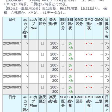
GMOは19時前、日興は17時前とその夜。
【区分は一般信用区分】短は短期、長は無期限、日は日計り。○余
裕、△残僅か、×不足。--はデータなし。
日付
au
auカ
楽天
楽天
SBI
SBI
GMO
GMO
GMO
日
カ
ブ
区分
残>夜
区
残>
区分
残>
上限
興
ブ
Pfee
分
夜
夜
残
残>
>
夜
夜
2026/08/07
>
日
200>
日
◎
×
>
×
--
0>
200
>
◎
0
2026/08/06
>
日
200>
日
◎
×
>
×
--
0>
200
>
◎
0
2026/08/05
>
日
200>
日
◎
×
>
×
--
0>
200
>
×
0
2026/08/04
>
日
200>
日
◎
×
>
×
--
0>
200
>
◎
0
2026/08/03
>
日
200>
日
◎
×
>
×
--
0>
200
>
◎
0
日付
au
auカ
楽天
楽天
SBI
SBI
GMO
GMO
GMO
日
カ
ブ
区分
残>夜
区
残>
区分
残>
上限
興
ブ
Pfee
分
夜
夜
残
残>
>