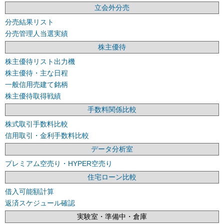
立会外分売
分売結果リスト
分売管理人当選実績
株主優待
株主優待リスト出力機
株主優待・主な日程
一般信用売建て銘柄
株主優待取得戦績
手数料関係比較
株式取引手数料比較
信用取引・金利手数料比較
データ分析室
プレミアム空売り・HYPER空売り
住宅ローン比較
借入可能額計算
返済スケジュール確認
実験室・準備中・倉庫