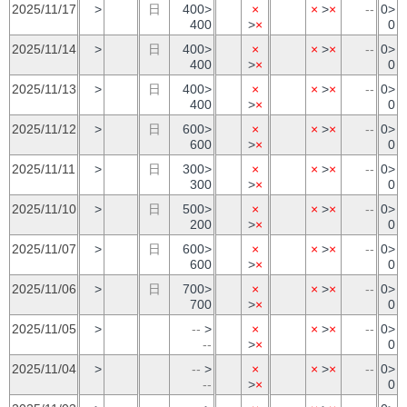
2025/11/17
>
日
400>
×
×
>
×
--
0>
400
>
×
0
2025/11/14
>
日
400>
×
×
>
×
--
0>
400
>
×
0
2025/11/13
>
日
400>
×
×
>
×
--
0>
400
>
×
0
2025/11/12
>
日
600>
×
×
>
×
--
0>
600
>
×
0
2025/11/11
>
日
300>
×
×
>
×
--
0>
300
>
×
0
2025/11/10
>
日
500>
×
×
>
×
--
0>
200
>
×
0
2025/11/07
>
日
600>
×
×
>
×
--
0>
600
>
×
0
2025/11/06
>
日
700>
×
×
>
×
--
0>
700
>
×
0
2025/11/05
>
--
>
×
×
>
×
--
0>
--
>
×
0
2025/11/04
>
--
>
×
×
>
×
--
0>
--
>
×
0