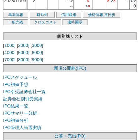
2025/11/03
>
--
>
×
×
>
×
--
0>
--
>
×
0
基本情報
時系列
信用取組
優待情報
逆日歩
一般売残
クロスコスト
適時開示
個別株リスト
[
1000
] [
2000
] [
3000
]
[
4000
] [
5000
] [
6000
]
[
7000
] [
8000
] [
9000
]
新規公開株(IPO)
IPOスケジュール
IPO初値予想
IPO引受証券会社一覧
証券会社別引受実績
IPO結果一覧
IPOサマリー分析
IPO初値分析
IPO管理人当選実績
公募・売出(PO)