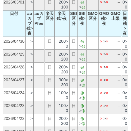
2026/05/01
>
日
200>
日
◎
×
>
×
--
0>
100
>
◎
0
日付
au
auカ
楽天
楽天
SBI
SBI
GMO
GMO
GMO
日
カ
ブ
区分
残>夜
区
残>
区分
残>
上限
興
ブ
Pfee
分
夜
夜
残
残>
>
夜
夜
2026/04/30
>
日
200>
日
◎
×
>
×
--
0>
0
>
◎
0
2026/04/29
>
日
200>
日
◎
×
>
×
--
0>
200
>
◎
0
2026/04/28
>
日
200>
日
◎
×
>
×
--
0>
200
>
◎
0
2026/04/27
>
日
300>
日
◎
×
>
×
--
0>
300
>
◎
0
2026/04/24
>
日
100>
日
◎
×
>
×
--
0>
0
>
◎
0
2026/04/23
>
日
100>
日
◎
×
>
×
--
0>
0
>
◎
0
2026/04/22
>
日
200>
日
◎
×
>
×
--
0>
200
>
◎
0