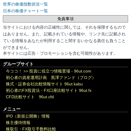
世界の株価指数状況一覧
日本の株価チャート一覧
免責事項
当サイトにおける内容の正確性に関しては、それを保障するもので
はありません。また、記載されている情報や、リンク先に記載され
ている情報をあなたが利用すること関するいかなる責任も負うこと
ができません。
本サイトには広告・プロモーションを含む可能性があります。
グループサイト
今ココ！ >>
投資に役立つ情報置場 - 96ut.com
初心者の資産運用計画 黒澤ファンド（ブログ）
株式・証券会社比較情報サイト 96ut.kabu
初心者のFX投資法・FX口座比較サイト 96ut.fx
CFD比較サイト 96ut.cfd
メニュー
IPO（新規公開株）情報
株主優待情報
株取引・FX取引手数料比較