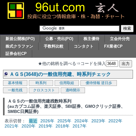
新規公開株(IPO)
公募・売出(PO)
株主優待
立会外分売
株式クラファン
手数料比較
コンタクト
FX業者CP
証券会社CP
★他の銘柄を調べる⇒コードを挿入
ＡＧＳ(3648)の一般信用売建、時系列チェック
基本情報
時系列
信用取組
優待情報
逆日歩
一般売残
クロスコスト
適時開示
ＡＧＳの一般信用売建残数時系列
(auカブコム証券、楽天証券、SBI証券、GMOクリック証券、
SMBC日興証券)
表示切替：
最近
2026年
2025年
2024年
2023年
2022年
2021年
2020年
2019年
2018年
2017年