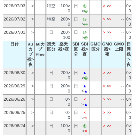
2026/07/03
>
特空
100>
日
◎
×
>
×
--
0>
0
>
◎
0
2026/07/02
>
特空
200>
日
◎
×
>
×
--
0>
0
>
◎
0
2026/07/01
>
日
200>
日
◎
×
>
×
--
0>
100
>
◎
0
日付
au
auカ
楽天
楽天
SBI
SBI
GMO
GMO
GMO
日
カ
ブ
区分
残>夜
区
残>
区分
残>
上限
興
ブ
Pfee
分
夜
夜
残
残>
>
夜
夜
2026/06/30
>
日
200>
日
▲
×
>
×
--
0>
0
>
◎
0
2026/06/29
>
日
200>
日
▲
×
>
×
--
0>
0
>
▲
0
2026/06/26
>
日
0>
日
×
×
>
×
--
0>
0
>
▲
0
2026/06/25
>
日
0>
日
×
×
>
×
--
0>
0
>
×
0
2026/06/24
>
日
100>
日
◎
×
>
×
--
0>
0
>
×
0