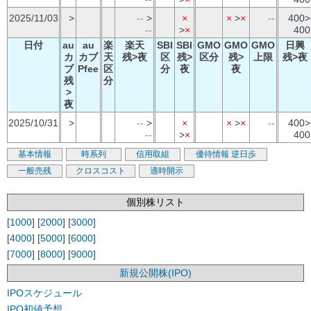
2025/11/03
>
--
>
×
×
>
×
--
400>
--
>
×
400
日付
au
au
楽
楽天
SBI
SBI
GMO
GMO
GMO
日興
カ
カブ
天
残>夜
区
残>
区分
残>
上限
残>夜
ブ
Pfee
区
分
夜
夜
残
分
>
夜
2025/10/31
>
--
>
×
×
>
×
--
400>
--
>
×
400
基本情報
時系列
信用取組
優待情報
逆日歩
一般売残
クロスコスト
適時開示
個別株リスト
[
1000
] [
2000
] [
3000
]
[
4000
] [
5000
] [
6000
]
[
7000
] [
8000
] [
9000
]
新規公開株(IPO)
IPOスケジュール
IPO初値予想