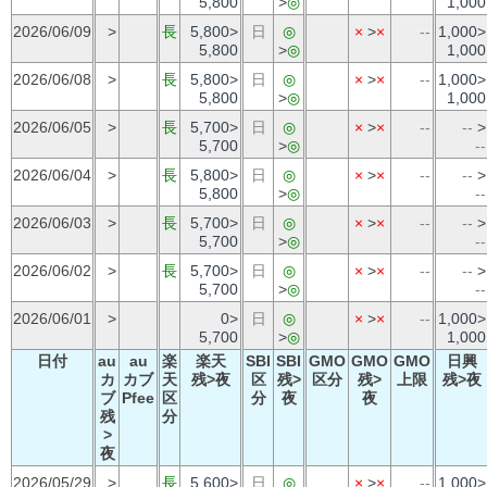
5,800
>
◎
1,000
2026/06/09
>
長
5,800>
日
◎
×
>
×
--
1,000>
5,800
>
◎
1,000
2026/06/08
>
長
5,800>
日
◎
×
>
×
--
1,000>
5,800
>
◎
1,000
2026/06/05
>
長
5,700>
日
◎
×
>
×
--
--
>
5,700
>
◎
--
2026/06/04
>
長
5,800>
日
◎
×
>
×
--
--
>
5,800
>
◎
--
2026/06/03
>
長
5,700>
日
◎
×
>
×
--
--
>
5,700
>
◎
--
2026/06/02
>
長
5,700>
日
◎
×
>
×
--
--
>
5,700
>
◎
--
2026/06/01
>
0>
日
◎
×
>
×
--
1,000>
5,700
>
◎
1,000
日付
au
au
楽
楽天
SBI
SBI
GMO
GMO
GMO
日興
カ
カブ
天
残>夜
区
残>
区分
残>
上限
残>夜
ブ
Pfee
区
分
夜
夜
残
分
>
夜
2026/05/29
>
長
5,600>
日
◎
×
>
×
--
1,000>