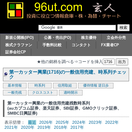
新規公開株(IPO)
公募・売出(PO)
株主優待
立会外分売
株式クラファン
手数料比較
コンタクト
FX業者CP
証券会社CP
★他の銘柄を調べる⇒コードを挿入
第一カッター興業(1716)の一般信用売建、時系列チェッ
ク
基本情報
時系列
信用取組
優待情報
逆日歩
一般売残
クロスコスト
適時開示
第一カッター興業の一般信用売建残数時系列
(auカブコム証券、楽天証券、SBI証券、GMOクリック証券、
SMBC日興証券)
表示切替：
最近
2026年
2025年
2024年
2023年
2022年
2021年
2020年
2019年
2018年
2017年