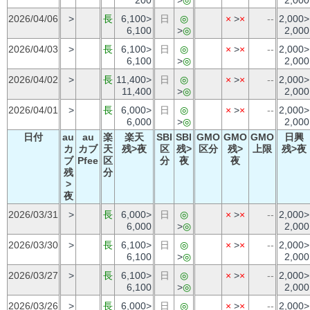
2026/04/06
>
長
6,100>
日
◎
×
>
×
--
2,000>
6,100
>
◎
2,000
2026/04/03
>
長
6,100>
日
◎
×
>
×
--
2,000>
6,100
>
◎
2,000
2026/04/02
>
長
11,400>
日
◎
×
>
×
--
2,000>
11,400
>
◎
2,000
2026/04/01
>
長
6,000>
日
◎
×
>
×
--
2,000>
6,000
>
◎
2,000
日付
au
au
楽
楽天
SBI
SBI
GMO
GMO
GMO
日興
カ
カブ
天
残>夜
区
残>
区分
残>
上限
残>夜
ブ
Pfee
区
分
夜
夜
残
分
>
夜
2026/03/31
>
長
6,000>
日
◎
×
>
×
--
2,000>
6,000
>
◎
2,000
2026/03/30
>
長
6,100>
日
◎
×
>
×
--
2,000>
6,100
>
◎
2,000
2026/03/27
>
長
6,100>
日
◎
×
>
×
--
2,000>
6,100
>
◎
2,000
2026/03/26
>
長
6,000>
日
◎
×
>
×
--
2,000>