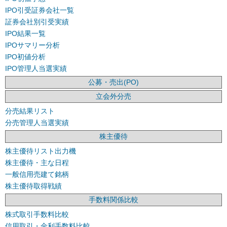
IPO引受証券会社一覧
証券会社別引受実績
IPO結果一覧
IPOサマリー分析
IPO初値分析
IPO管理人当選実績
公募・売出(PO)
立会外分売
分売結果リスト
分売管理人当選実績
株主優待
株主優待リスト出力機
株主優待・主な日程
一般信用売建て銘柄
株主優待取得戦績
手数料関係比較
株式取引手数料比較
信用取引・金利手数料比較