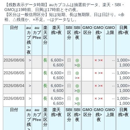
【残数表示データ時期】auカブコムは抽選前データ、楽天・SBI・
GMOは19時前、日興は17時前とその夜。
【区分は一般信用区分】短は短期、長は無期限、日は日計り。○余
裕、△残僅か、×不足。--はデータなし。
日付
au
au
楽
楽天
SBI
SBI
GMO
GMO
GMO
日興
カ
カブ
天
残>夜
区
残>
区分
残>
上限
残>夜
ブ
Pfee
区
分
夜
夜
残
分
>
夜
2026/08/06
>
長
6,600>
日
◎
×
>
×
--
1,000>
6,600
>
◎
1,000
2026/08/05
>
長
6,600>
日
◎
×
>
×
--
1,000>
6,600
>
×
1,000
2026/08/04
>
長
6,600>
日
◎
×
>
×
--
1,000>
6,600
>
◎
1,000
2026/08/03
>
長
6,600>
日
◎
×
>
×
--
1,000>
6,600
>
◎
1,000
日付
au
au
楽
楽天
SBI
SBI
GMO
GMO
GMO
日興
カ
カブ
天
残>夜
区
残>
区分
残>
上限
残>夜
ブ
Pfee
区
分
夜
夜
残
分
>