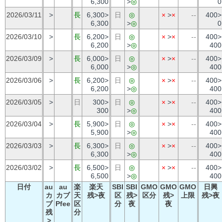
6,300
>
◎
0
2026/03/11
>
長
6,300>
日
◎
×
>
×
--
400>
6,300
>
◎
0
2026/03/10
>
長
6,200>
日
◎
×
>
×
--
400>
6,200
>
◎
400
2026/03/09
>
長
6,000>
日
◎
×
>
×
--
400>
6,000
>
◎
400
2026/03/06
>
長
6,200>
日
◎
×
>
×
--
400>
6,200
>
◎
400
2026/03/05
>
日
300>
日
◎
×
>
×
--
400>
300
>
◎
400
2026/03/04
>
長
5,900>
日
◎
×
>
×
--
400>
5,900
>
◎
400
2026/03/03
>
長
6,300>
日
◎
×
>
×
--
400>
6,300
>
◎
400
2026/03/02
>
長
6,500>
日
◎
×
>
×
--
400>
6,500
>
◎
400
日付
au
au
楽
楽天
SBI
SBI
GMO
GMO
GMO
日興
カ
カブ
天
残>夜
区
残>
区分
残>
上限
残>夜
ブ
Pfee
区
分
夜
夜
残
分
>