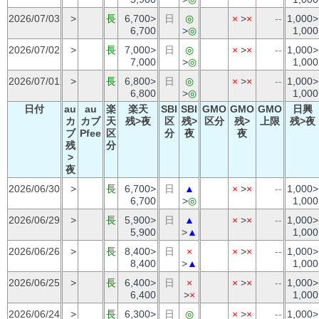
2026/07/03
>
長
6,700>
日
◎
×
>
×
--
1,000>
6,700
>
◎
1,000
2026/07/02
>
長
7,000>
日
◎
×
>
×
--
1,000>
7,000
>
◎
1,000
2026/07/01
>
長
6,800>
日
◎
×
>
×
--
1,000>
6,800
>
◎
1,000
日付
au
au
楽
楽天
SBI
SBI
GMO
GMO
GMO
日興
カ
カブ
天
残>夜
区
残>
区分
残>
上限
残>夜
ブ
Pfee
区
分
夜
夜
残
分
>
夜
2026/06/30
>
長
6,700>
日
▲
×
>
×
--
1,000>
6,700
>
◎
1,000
2026/06/29
>
長
5,900>
日
▲
×
>
×
--
1,000>
5,900
>
▲
1,000
2026/06/26
>
長
8,400>
日
×
×
>
×
--
1,000>
8,400
>
▲
1,000
2026/06/25
>
長
6,400>
日
×
×
>
×
--
1,000>
6,400
>
×
1,000
2026/06/24
>
長
6,300>
日
◎
×
>
×
--
1,000>