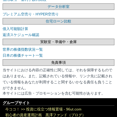
データ分析室
プレミアム空売り・HYPER空売り
住宅ローン比較
借入可能額計算
返済スケジュール確認
実験室・準備中・倉庫
世界の株価指数状況一覧
日本の株価チャート一覧
免責事項
当サイトにおける内容の正確性に関しては、それを保障するもので
はありません。また、記載されている情報や、リンク先に記載され
ている情報をあなたが利用すること関するいかなる責任も負うこと
ができません。
本サイトには広告・プロモーションを含む可能性があります。
グループサイト
今ココ！ >>
投資に役立つ情報置場 - 96ut.com
初心者の資産運用計画 黒澤ファンド（ブログ）