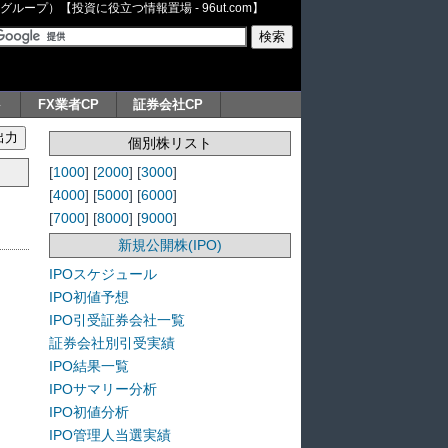
ープ）【投資に役立つ情報置場 - 96ut.com】
ト
FX業者CP
証券会社CP
個別株リスト
[
1000
] [
2000
] [
3000
]
[
4000
] [
5000
] [
6000
]
[
7000
] [
8000
] [
9000
]
新規公開株(IPO)
IPOスケジュール
IPO初値予想
IPO引受証券会社一覧
証券会社別引受実績
IPO結果一覧
IPOサマリー分析
IPO初値分析
IPO管理人当選実績