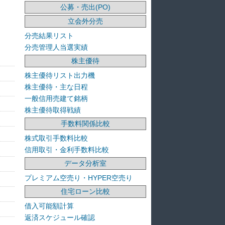
公募・売出(PO)
立会外分売
分売結果リスト
分売管理人当選実績
株主優待
株主優待リスト出力機
株主優待・主な日程
一般信用売建て銘柄
株主優待取得戦績
手数料関係比較
株式取引手数料比較
信用取引・金利手数料比較
データ分析室
プレミアム空売り・HYPER空売り
住宅ローン比較
借入可能額計算
返済スケジュール確認