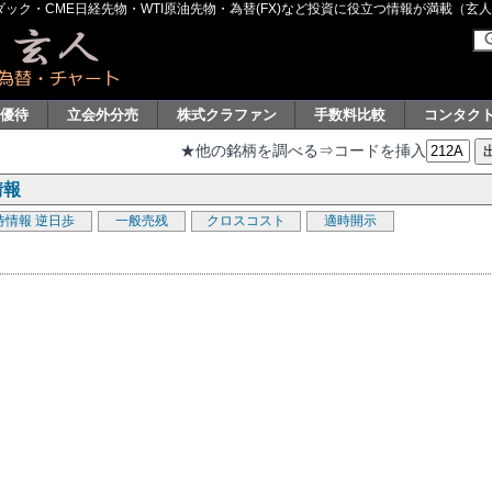
ク・CME日経先物・WTI原油先物・為替(FX)など投資に役立つ情報が満載（玄人グル
主優待
立会外分売
株式クラファン
手数料比較
コンタク
★他の銘柄を調べる⇒コードを挿入
情報
待情報
逆日歩
一般売残
クロスコスト
適時開示