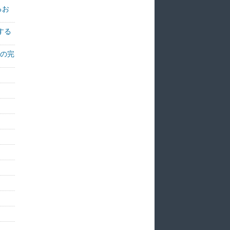
るお
する
ーの完