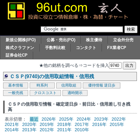
新規公開株(IPO)
公募・売出(PO)
株主優待
立会外分売
株式クラファン
手数料比較
コンタクト
FX業者CP
証券会社CP
★他の銘柄を調べる⇒コードを挿入
ＣＳＰ(9740)の信用取組情報・信用残
基本情報
時系列
信用取組
優待情報
逆日歩
一般売残
クロスコスト
適時開示
ＣＳＰの信用取引情報・確定逆日歩・前日比・信用差し引き残
高
表示切替：
最近
2026年
2025年
2024年
2023年
2022年
2021年
2020年
2019年
2018年
2017年
2016年
2015年
2014年
2013年
2012年
2011年
2010年