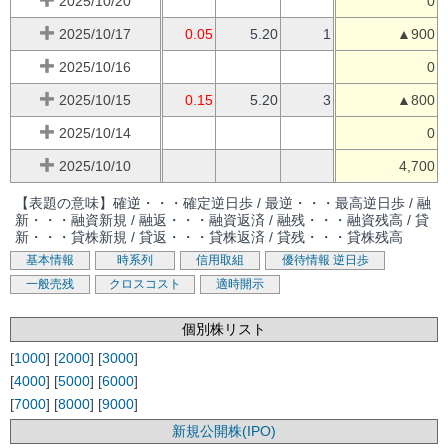
2025/10/20
0
2025/10/17
0.05
5.20
1
▲900
2025/10/16
0
2025/10/15
0.15
5.20
3
▲800
2025/10/14
0
2025/10/10
4,700
【表題の意味】確逆・・・確定逆日歩 / 最逆・・・最高逆日歩 / 融
新・・・融資新規 / 融返・・・融資返済 / 融残・・・融資残高 / 貸
新・・・貸株新規 / 貸返・・・貸株返済 / 貸残・・・貸株残高
基本情報
時系列
信用取組
優待情報
逆日歩
一般売残
クロスコスト
適時開示
個別株リスト
[
1000
] [
2000
] [
3000
]
[
4000
] [
5000
] [
6000
]
[
7000
] [
8000
] [
9000
]
新規公開株(IPO)