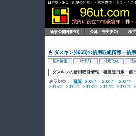
日本株・IPO（新規公開株）・株主優待・ダウ・ナスダッ
新規公開株(IPO)
公募・売出(PO)
株
ダスキン(4665)の信用取組情報・信
基本情報
時系列
信用取組
優
ダスキンの信用取引情報・確定逆日歩・前
表示切替：
最近
2026年
2025年
2024年
2015年
2014年
2013年
2012年
2011年