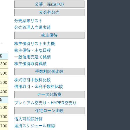
公募・売出(PO)
立会外分売
分売結果リスト
分売管理人当選実績
株主優待
・・
株主優待リスト出力機
株主優待・主な日程
高
一般信用売建て銘柄
株主優待取得戦績
,300
手数料関係比較
,500
株式取引手数料比較
,300
信用取引・金利手数料比較
,400
データ分析室
高
プレミアム空売り・HYPER空売り
,300
住宅ローン比較
,700
借入可能額計算
返済スケジュール確認
,700