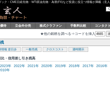
ク・CME日経先物・WTI原油先物・為替(FX)など投資に役立つ情報が満載（玄人グル
主優待
立会外分売
株式クラファン
手数料比較
コンタク
★他の銘柄を調べる⇒コードを挿入
用残
待情報
逆日歩
一般売残
クロスコスト
適時開示
日比・信用差し引き残高
2023年
2022年
2021年
2020年
2019年
2018年
2017年
2016年
2010年