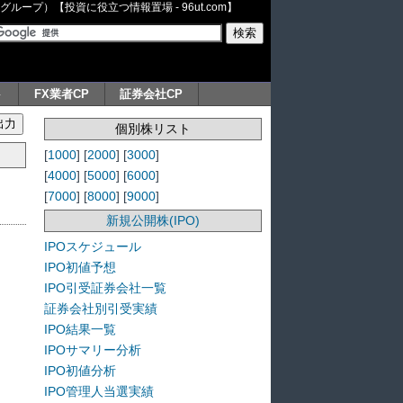
ープ）【投資に役立つ情報置場 - 96ut.com】
ト
FX業者CP
証券会社CP
個別株リスト
[
1000
] [
2000
] [
3000
]
[
4000
] [
5000
] [
6000
]
[
7000
] [
8000
] [
9000
]
新規公開株(IPO)
IPOスケジュール
IPO初値予想
IPO引受証券会社一覧
証券会社別引受実績
IPO結果一覧
IPOサマリー分析
IPO初値分析
IPO管理人当選実績