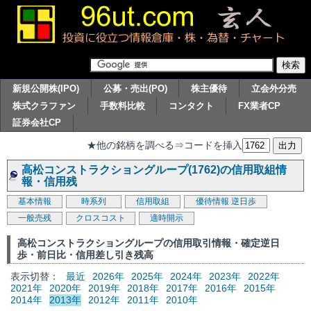
新規公開株(IPO)
公募・売出(PO)
株主優待
立会外分売
株式クラファン
手数料比較
コンタクト
FX業者CP
証券会社CP
★他の銘柄を調べる⇒コードを挿入
高松コンストラクショングループ(1762)の信用取組情
報・信用残
基本情報
時系列
信用取組
優待情報
逆日歩
一般売残
クロスコスト
適時開示
高松コンストラクショングループの信用取引情報・確定逆日
歩・前日比・信用差し引き残高
表示切替：
最近
2026年
2025年
2024年
2023年
2022年
2021年
2020年
2019年
2018年
2017年
2016年
2015年
2014年
2013年
2012年
2011年
2010年