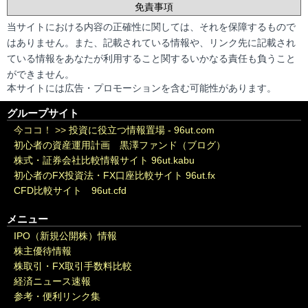
免責事項
当サイトにおける内容の正確性に関しては、それを保障するもので
はありません。また、記載されている情報や、リンク先に記載され
ている情報をあなたが利用すること関するいかなる責任も負うこと
ができません。
本サイトには広告・プロモーションを含む可能性があります。
グループサイト
今ココ！ >>
投資に役立つ情報置場 - 96ut.com
初心者の資産運用計画 黒澤ファンド（ブログ）
株式・証券会社比較情報サイト 96ut.kabu
初心者のFX投資法・FX口座比較サイト 96ut.fx
CFD比較サイト 96ut.cfd
メニュー
IPO（新規公開株）情報
株主優待情報
株取引・FX取引手数料比較
経済ニュース速報
参考・便利リンク集