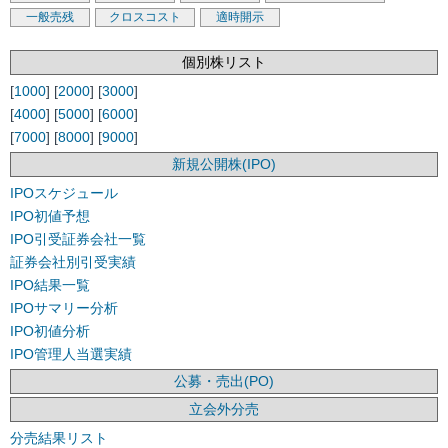
一般売残
クロスコスト
適時開示
個別株リスト
[
1000
] [
2000
] [
3000
]
[
4000
] [
5000
] [
6000
]
[
7000
] [
8000
] [
9000
]
新規公開株(IPO)
IPOスケジュール
IPO初値予想
IPO引受証券会社一覧
証券会社別引受実績
IPO結果一覧
IPOサマリー分析
IPO初値分析
IPO管理人当選実績
公募・売出(PO)
立会外分売
分売結果リスト