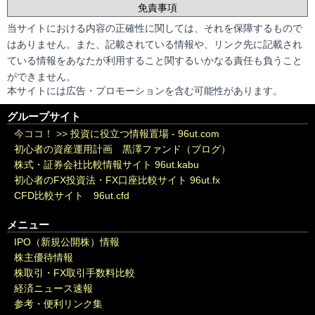
免責事項
当サイトにおける内容の正確性に関しては、それを保障するもので
はありません。また、記載されている情報や、リンク先に記載され
ている情報をあなたが利用すること関するいかなる責任も負うこと
ができません。
本サイトには広告・プロモーションを含む可能性があります。
グループサイト
今ココ！ >>
投資に役立つ情報置場 - 96ut.com
初心者の資産運用計画 黒澤ファンド（ブログ）
株式・証券会社比較情報サイト 96ut.kabu
初心者のFX投資法・FX口座比較サイト 96ut.fx
CFD比較サイト 96ut.cfd
メニュー
IPO（新規公開株）情報
株主優待情報
株取引・FX取引手数料比較
経済ニュース速報
参考・便利リンク集