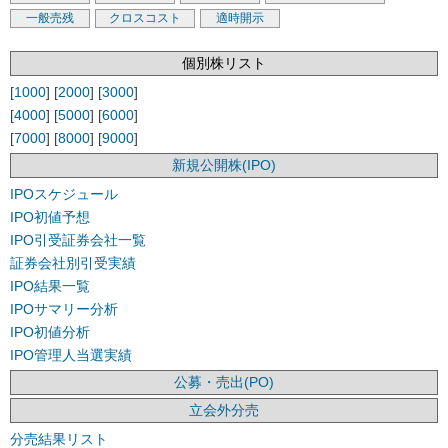
一般売残
クロスコスト
適時開示
個別株リスト
[
1000
] [
2000
] [
3000
]
[
4000
] [
5000
] [
6000
]
[
7000
] [
8000
] [
9000
]
新規公開株(IPO)
IPOスケジュール
IPO初値予想
IPO引受証券会社一覧
証券会社別引受実績
IPO結果一覧
IPOサマリー分析
IPO初値分析
IPO管理人当選実績
公募・売出(PO)
立会外分売
分売結果リスト