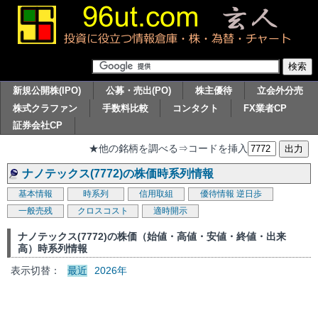
新規公開株(IPO)
公募・売出(PO)
株主優待
立会外分売
株式クラファン
手数料比較
コンタクト
FX業者CP
証券会社CP
★他の銘柄を調べる⇒コードを挿入
ナノテックス(7772)の株価時系列情報
基本情報
時系列
信用取組
優待情報
逆日歩
一般売残
クロスコスト
適時開示
ナノテックス(7772)の株価（始値・高値・安値・終値・出来
高）時系列情報
表示切替：
最近
2026年