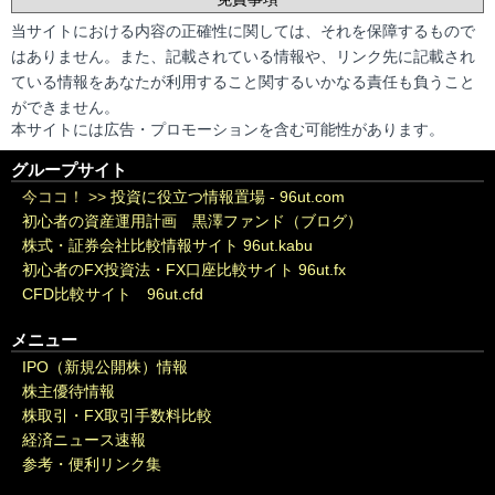
当サイトにおける内容の正確性に関しては、それを保障するもので
はありません。また、記載されている情報や、リンク先に記載され
ている情報をあなたが利用すること関するいかなる責任も負うこと
ができません。
本サイトには広告・プロモーションを含む可能性があります。
グループサイト
今ココ！ >>
投資に役立つ情報置場 - 96ut.com
初心者の資産運用計画 黒澤ファンド（ブログ）
株式・証券会社比較情報サイト 96ut.kabu
初心者のFX投資法・FX口座比較サイト 96ut.fx
CFD比較サイト 96ut.cfd
メニュー
IPO（新規公開株）情報
株主優待情報
株取引・FX取引手数料比較
経済ニュース速報
参考・便利リンク集