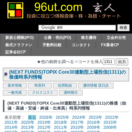
新規公開株(IPO)
公募・売出(PO)
株主優待
立会外分売
株式クラファン
手数料比較
コンタクト
FX業者CP
証券会社CP
★他の銘柄を調べる⇒コードを挿入
(NEXT FUNDS)TOPIX Core30連動型上場投信(1311)の
株価時系列情報
基本情報
時系列
信用取組
優待情報
逆日歩
一般売残
クロスコスト
適時開示
(NEXT FUNDS)TOPIX Core30連動型上場投信(1311)の株価（始
値・高値・安値・終値・出来高）時系列情報
表示切替：
最近
2026年
2025年
2024年
2023年
2022年
2021年
2020年
2019年
2018年
2017年
2016年
2015年
2014年
2013年
2012年
2011年
2010年
2009年
2008年