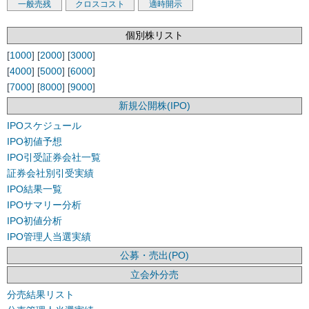
一般売残
クロスコスト
適時開示
個別株リスト
[
1000
] [
2000
] [
3000
]
[
4000
] [
5000
] [
6000
]
[
7000
] [
8000
] [
9000
]
新規公開株(IPO)
IPOスケジュール
IPO初値予想
IPO引受証券会社一覧
証券会社別引受実績
IPO結果一覧
IPOサマリー分析
IPO初値分析
IPO管理人当選実績
公募・売出(PO)
立会外分売
分売結果リスト