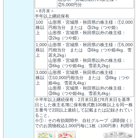
②5,000円分
＜8月末＞
半年以上継続保有
100
山形県・宮城県・秋田県の株主様：①2,000
株以
円相当分 または ③2kg（つや姫）
上
山形県・宮城県・秋田県以外の株主様：
③2kg（つや姫）
1,000
山形県・宮城県・秋田県の株主様：①5,000
株以
円相当分 または ③6kg（つや姫4kg、雪
上
若丸2kg）
山形県・宮城県・秋田県以外の株主様：
③6kg（つや姫4kg、雪若丸2kg）
3,000
山形県・宮城県・秋田県の株主様：
株以
①10,000円相当分 または ③8kg（つや
上
姫4kg、雪若丸4kg）
山形県・宮城県・秋田県以外の株主様：
③8kg（つや姫4kg、雪若丸4kg）
※半年以上継続保有：2月末日及び8月末日を基準
日とした株主名簿に保有株式数100株以上を同一株
主番号で2回以上連続して記載または記録されてい
ること。
※①：その有効期間中、自社グループ（調剤除く）
でのお買物税込1,000円毎に1枚（100円券）利用可