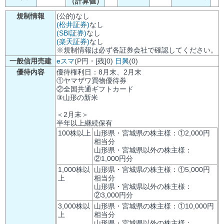
（計算値）
規制情報
(公的)なし
(松井証券)
なし
(SBI証券)
なし
(楽天証券)
なし
※規制情報は必ず各証券会社で確認してください。
一般信用売建
eスマ
(P円・[残]0)
日興
(0)
優待内容
優待権利日：8月末、2月末
①ヤマザワ買物優待券
②全国共通ギフトカード
③山形の新米
＜2月末＞
半年以上継続保有
100株以上
山形県・宮城県の株主様：①2,000円
相当分
山形県・宮城県以外の株主様：
②1,000円分
1,000株以
山形県・宮城県の株主様：①5,000円
上
相当分
山形県・宮城県以外の株主様：
②3,000円分
3,000株以
山形県・宮城県の株主様：①10,000円
上
相当分
山形県・宮城県以外の株主様：