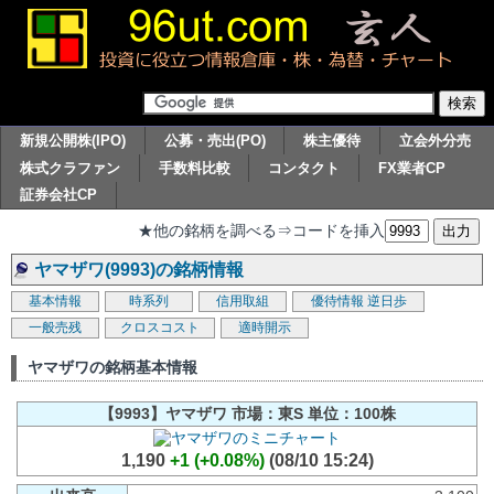
新規公開株(IPO)
公募・売出(PO)
株主優待
立会外分売
株式クラファン
手数料比較
コンタクト
FX業者CP
証券会社CP
★他の銘柄を調べる⇒コードを挿入
ヤマザワ(9993)の銘柄情報
基本情報
時系列
信用取組
優待情報
逆日歩
一般売残
クロスコスト
適時開示
ヤマザワの銘柄基本情報
【9993】ヤマザワ 市場：東S 単位：100株
1,190
+1 (+0.08%)
(08/10 15:24)