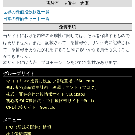
実験室・準備中・倉庫
世界の株価指数状況一覧
日本の株価チャート一覧
免責事項
当サイトにおける内容の正確性に関しては、それを保障するもので
はありません。また、記載されている情報や、リンク先に記載され
ている情報をあなたが利用すること関するいかなる責任も負うこと
ができません。
本サイトには広告・プロモーションを含む可能性があります。
グループサイト
今ココ！ >>
投資に役立つ情報置場 - 96ut.com
初心者の資産運用計画 黒澤ファンド（ブログ）
株式・証券会社比較情報サイト 96ut.kabu
初心者のFX投資法・FX口座比較サイト 96ut.fx
CFD比較サイト 96ut.cfd
メニュー
IPO（新規公開株）情報
株主優待情報