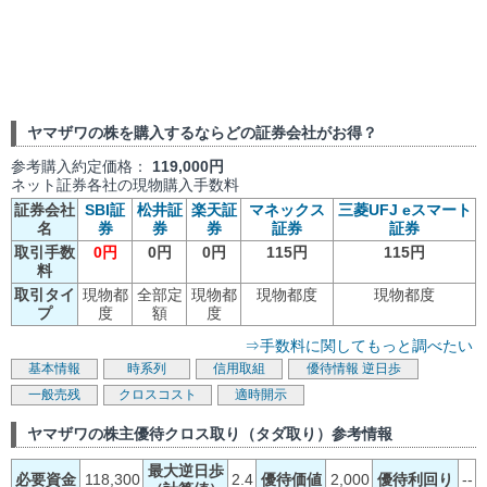
ヤマザワの株を購入するならどの証券会社がお得？
参考購入約定価格：
119,000円
ネット証券各社の現物購入手数料
証券会社
SBI証
松井証
楽天証
マネックス
三菱UFJ eスマート
名
券
券
券
証券
証券
取引手数
0円
0円
0円
115円
115円
料
取引タイ
現物都
全部定
現物都
現物都度
現物都度
プ
度
額
度
⇒手数料に関してもっと調べたい
基本情報
時系列
信用取組
優待情報
逆日歩
一般売残
クロスコスト
適時開示
ヤマザワの株主優待クロス取り（タダ取り）参考情報
最大逆日歩
必要資金
118,300
2.4
優待価値
2,000
優待利回り
--