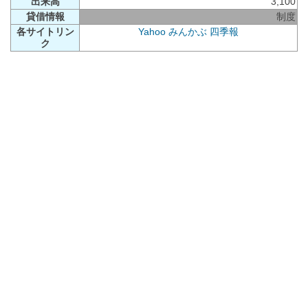
出来高
3,100
貸借情報
制度
各サイトリン
Yahoo
みんかぶ
四季報
ク