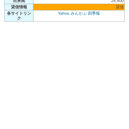
出来高
28,800
貸借情報
貸借
各サイトリン
Yahoo
みんかぶ
四季報
ク