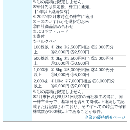
※①の銘柄は限定しません。
※寄付先は決定後、株主に通知。
【1年以上継続保有】
※2027年2月末時点の株主に適用
①～⑤のいずれかを選択①お米
②自社商品詰め合わせ
③JCBギフトカード
④寄付
⑤ベルクペイ
100株以
① 2kg ②2,500円相当 ③2,000円分
上
④2,000円 ⑤2,500円
500株以
① 3kg ②3,500円相当 ③3,000円分
上
④3,000円 ⑤3,500円
1,000株
① 5kg ②5,000円相当 ③4,000円分
以上
④4,000円 ⑤5,000円
2,000株
①10kg ②7,000円相当 ③6,000円分
以上
④6,000円 ⑤7,000円
※①の銘柄は限定しません。
※2月末日及び8月31日現在の当社株主名簿に、同
一株主番号で、基準日を含めて3回以上連続して記
載または記録されており、そのすべての時点で保有
株式数が100株以上であることが条件。
企業の優待紹介ページ