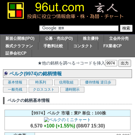
新規公開株(IPO)
公募・売出(PO)
株主優待
立会外分売
株式クラファン
手数料比較
コンタクト
FX業者CP
証券会社CP
★他の銘柄を調べる⇒コードを挿入
ベルク(9974)の銘柄情報
基本情報
時系列
信用取組
優待情報
逆日歩
一般売残
クロスコスト
適時開示
ベルクの銘柄基本情報
【9974】ベルク 市場：東P 単位：100株
6,570
+100 (+1.55%)
(08/07 15:30)