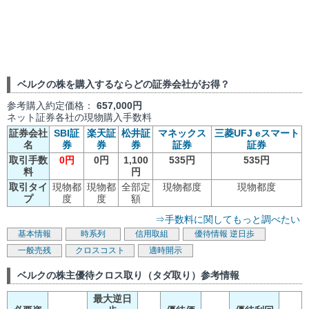
ベルクの株を購入するならどの証券会社がお得？
参考購入約定価格：
657,000円
ネット証券各社の現物購入手数料
証券会社
SBI証
楽天証
松井証
マネックス
三菱UFJ eスマート
名
券
券
券
証券
証券
取引手数
0円
0円
1,100
535円
535円
料
円
取引タイ
現物都
現物都
全部定
現物都度
現物都度
プ
度
度
額
⇒手数料に関してもっと調べたい
基本情報
時系列
信用取組
優待情報
逆日歩
一般売残
クロスコスト
適時開示
ベルクの株主優待クロス取り（タダ取り）参考情報
最大逆日