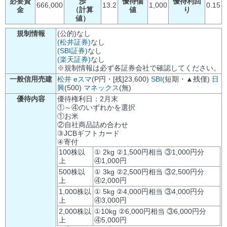
必要資
歩
優待価
優待利回
666,000
13.2
1,000
0.15
金
（計算
値
り
値）
規制情報
(公的)なし
(松井証券)
なし
(SBI証券)
なし
(楽天証券)
なし
※規制情報は必ず各証券会社で確認してください。
一般信用売建
松井
eスマ
(P円・[残]23,600)
SBI
(短期・▲残僅)
日
興
(500)
マネックス
(無)
優待内容
優待権利日：2月末
①～④のいずれかを選択
①お米
②自社商品詰め合わせ
③JCBギフトカード
④寄付
100株以
① 2kg ②1,500円相当 ③1,000円分
上
④1,000円
500株以
① 3kg ②2,500円相当 ③2,500円分
上
④2,000円
1,000株以
① 5kg ②4,000円相当 ③4,000円分
上
④3,000円
2,000株以
①10kg ②6,000円相当 ③6,000円分
上
④5,000円