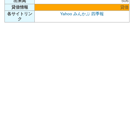
出来高
506
貸借情報
貸借
各サイトリン
Yahoo
みんかぶ
四季報
ク