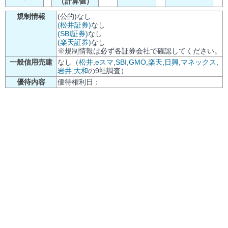
（計算値）
規制情報
(公的)なし
(松井証券)
なし
(SBI証券)
なし
(楽天証券)
なし
※規制情報は必ず各証券会社で確認してください。
一般信用売建
なし（
松井
,
eスマ
,
SBI
,
GMO
,
楽天
,
日興
,
マネックス
,
岩井
,
大和
の9社調査）
優待内容
優待権利日：