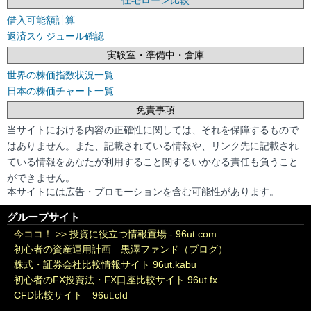
住宅ローン比較
借入可能額計算
返済スケジュール確認
実験室・準備中・倉庫
世界の株価指数状況一覧
日本の株価チャート一覧
免責事項
当サイトにおける内容の正確性に関しては、それを保障するもので
はありません。また、記載されている情報や、リンク先に記載され
ている情報をあなたが利用すること関するいかなる責任も負うこと
ができません。
本サイトには広告・プロモーションを含む可能性があります。
グループサイト
今ココ！ >>
投資に役立つ情報置場 - 96ut.com
初心者の資産運用計画 黒澤ファンド（ブログ）
株式・証券会社比較情報サイト 96ut.kabu
初心者のFX投資法・FX口座比較サイト 96ut.fx
CFD比較サイト 96ut.cfd