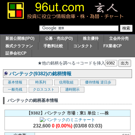
新規公開株(IPO)
公募・売出(PO)
株主優待
立会外分売
株式クラファン
手数料比較
コンタクト
FX業者CP
証券会社CP
★他の銘柄を調べる⇒コードを挿入
バンテック(9382)の銘柄情報
基本情報
時系列
信用取組
優待情報
逆日歩
一般売残
クロスコスト
適時開示
バンテックの銘柄基本情報
【9382】バンテック 市場：東1 単位：---株
232,600
0 (0.00%)
(03/08 03:03)