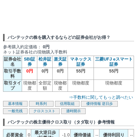
バンテックの株を購入するならどの証券会社がお得？
参考購入約定価格：
0円
ネット証券各社の現物購入手数料
証券会社
SBI証
松井証
楽天証
マネックス
三菱UFJ eスマート
名
券
券
券
証券
証券
取引手数
0円
0円
0円
55円
55円
料
取引タイ
現物都
全部定
現物都
現物都度
現物都度
プ
度
額
度
⇒手数料に関してもっと調べたい
基本情報
時系列
信用取組
優待情報
逆日歩
一般売残
クロスコスト
適時開示
バンテックの株主優待クロス取り（タダ取り）参考情報
最大逆日歩
必要資金
0
-1.0
優待価値
--
優待利回り
--