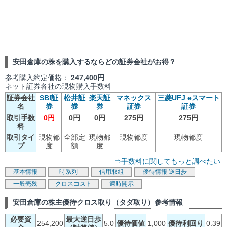
安田倉庫の株を購入するならどの証券会社がお得？
参考購入約定価格：
247,400円
ネット証券各社の現物購入手数料
証券会社
SBI証
松井証
楽天証
マネックス
三菱UFJ eスマート
名
券
券
券
証券
証券
取引手数
0円
0円
0円
275円
275円
料
取引タイ
現物都
全部定
現物都
現物都度
現物都度
プ
度
額
度
⇒手数料に関してもっと調べたい
基本情報
時系列
信用取組
優待情報
逆日歩
一般売残
クロスコスト
適時開示
安田倉庫の株主優待クロス取り（タダ取り）参考情報
必要資
最大逆日歩
254,200
5.0
優待価値
1,000
優待利回り
0.39