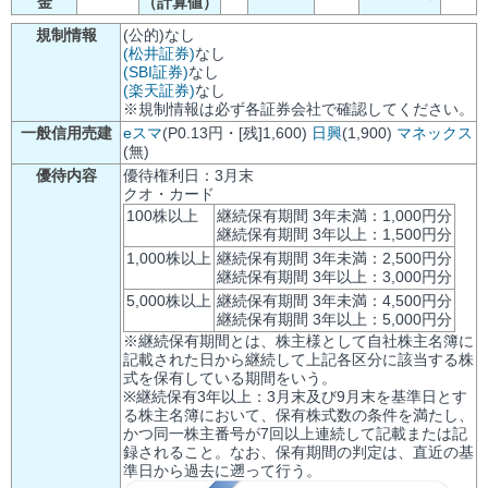
金
（計算値）
規制情報
(公的)なし
(松井証券)
なし
(SBI証券)
なし
(楽天証券)
なし
※規制情報は必ず各証券会社で確認してください。
一般信用売建
eスマ
(P0.13円・[残]1,600)
日興
(1,900)
マネックス
(無)
優待内容
優待権利日：3月末
クオ・カード
100株以上
継続保有期間 3年未満：1,000円分
継続保有期間 3年以上：1,500円分
1,000株以上
継続保有期間 3年未満：2,500円分
継続保有期間 3年以上：3,000円分
5,000株以上
継続保有期間 3年未満：4,500円分
継続保有期間 3年以上：5,000円分
※継続保有期間とは、株主様として自社株主名簿に
記載された日から継続して上記各区分に該当する株
式を保有している期間をいう。
※継続保有3年以上：3月末及び9月末を基準日とす
る株主名簿において、保有株式数の条件を満たし、
かつ同一株主番号が7回以上連続して記載または記
録されること。なお、保有期間の判定は、直近の基
準日から過去に遡って行う。