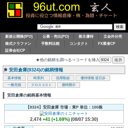
新規公開株(IPO)
公募・売出(PO)
株主優待
立会外分売
株式クラファン
手数料比較
コンタクト
FX業者CP
証券会社CP
★他の銘柄を調べる⇒コードを挿入
安田倉庫(9324)の銘柄情報
基本情報
時系列
信用取組
優待情報
逆日歩
一般売残
クロスコスト
適時開示
安田倉庫の銘柄基本情報
【9324】安田倉庫 市場：東P 単位：100株
2,474
+41 (+1.69%)
(08/07 15:30)