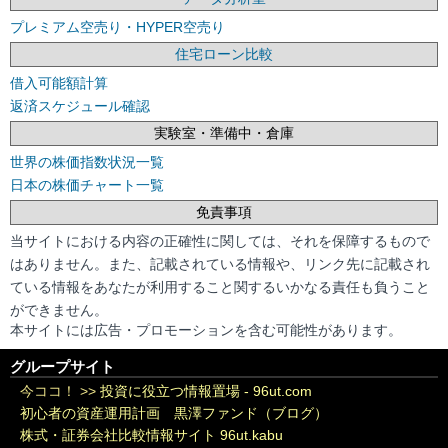
プレミアム空売り・HYPER空売り
住宅ローン比較
借入可能額計算
返済スケジュール確認
実験室・準備中・倉庫
世界の株価指数状況一覧
日本の株価チャート一覧
免責事項
当サイトにおける内容の正確性に関しては、それを保障するもので
はありません。また、記載されている情報や、リンク先に記載され
ている情報をあなたが利用すること関するいかなる責任も負うこと
ができません。
本サイトには広告・プロモーションを含む可能性があります。
グループサイト
今ココ！ >>
投資に役立つ情報置場 - 96ut.com
初心者の資産運用計画 黒澤ファンド（ブログ）
株式・証券会社比較情報サイト 96ut.kabu