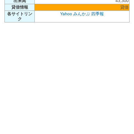
出来高
43,300
貸借情報
貸借
各サイトリン
Yahoo
みんかぶ
四季報
ク