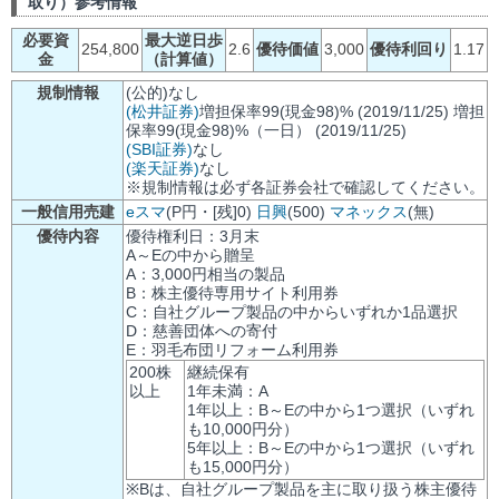
取り）参考情報
必要資
最大逆日歩
254,800
2.6
優待価値
3,000
優待利回り
1.17
金
（計算値）
規制情報
(公的)なし
(松井証券)
増担保率99(現金98)% (2019/11/25) 増担
保率99(現金98)%（一日） (2019/11/25)
(SBI証券)
なし
(楽天証券)
なし
※規制情報は必ず各証券会社で確認してください。
一般信用売建
eスマ
(P円・[残]0)
日興
(500)
マネックス
(無)
優待内容
優待権利日：3月末
A～Eの中から贈呈
A：3,000円相当の製品
B：株主優待専用サイト利用券
C：自社グループ製品の中からいずれか1品選択
D：慈善団体への寄付
E：羽毛布団リフォーム利用券
200株
継続保有
以上
1年未満：A
1年以上：B～Eの中から1つ選択（いずれ
も10,000円分）
5年以上：B～Eの中から1つ選択（いずれ
も15,000円分）
※Bは、自社グループ製品を主に取り扱う株主優待