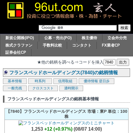
新規公開株(IPO)
公募・売出(PO)
株主優待
立会外分売
株式クラファン
手数料比較
コンタクト
FX業者CP
証券会社CP
★他の銘柄を調べる⇒コードを挿入
フランスベッドホールディングス(7840)の銘柄情報
基本情報
時系列
信用取組
優待情報
逆日歩
一般売残
クロスコスト
適時開示
フランスベッドホールディングスの銘柄基本情報
【7840】フランスベッドホールディングス 市場：東P 単位：100
株
1,253
+12 (+0.97%)
(08/07 14:00)