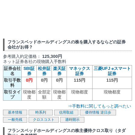
フランスベッドホールディングスの株を購入するならどの証券
会社がお得？
参考購入約定価格：
125,300円
ネット証券各社の現物購入手数料
証券会社
SBI証
松井証
楽天証
マネックス
三菱UFJ eスマート
名
券
券
券
証券
証券
取引手数
0円
0円
0円
115円
115円
料
取引タイ
現物都
全部定
現物都
現物都度
現物都度
プ
度
額
度
⇒手数料に関してもっと調べたい
基本情報
時系列
信用取組
優待情報
逆日歩
一般売残
クロスコスト
適時開示
フランスベッドホールディングスの株主優待クロス取り（タダ