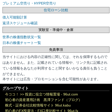
プレミアム空売り・HYPER空売り
住宅ローン比較
借入可能額計算
返済スケジュール確認
実験室・準備中・倉庫
世界の株価指数状況一覧
日本の株価チャート一覧
免責事項
当サイトにおける内容の正確性に関しては、それを保障するもので
はありません。また、記載されている情報や、リンク先に記載され
ている情報をあなたが利用すること関するいかなる責任も負うこと
ができません。
本サイトには広告・プロモーションを含む可能性があります。
グループサイト
今ココ！ >>
投資に役立つ情報置場 - 96ut.com
初心者の資産運用計画 黒澤ファンド（ブログ）
株式・証券会社比較情報サイト 96ut.kabu
初心者のFX投資法・FX口座比較サイト 96ut.fx