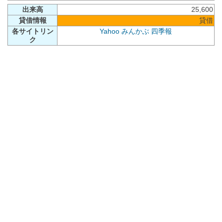
出来高
25,600
貸借情報
貸借
各サイトリン
Yahoo
みんかぶ
四季報
ク