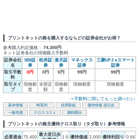
プリントネットの株を購入するならどの証券会社がお得？
参考購入約定価格：
74,300円
ネット証券各社の現物購入手数料
証券会社
SBI証
松井証
楽天証
マネックス
三菱UFJ eスマート
名
券
券
券
証券
証券
取引手数
0円
0円
0円
99円
99円
料
取引タイ
現物都
全部定
現物都
現物都度
現物都度
プ
度
額
度
⇒手数料に関してもっと調べたい
基本情報
時系列
信用取組
優待情報
逆日歩
一般売残
クロスコスト
適時開示
プリントネットの株主優待クロス取り（タダ取り）参考情報
最大逆日歩
必要資金
75,400
1.6
優待価値
2,000
優待利回り
0.66