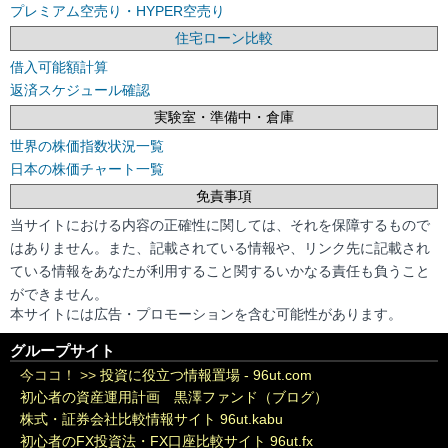
プレミアム空売り・HYPER空売り
住宅ローン比較
借入可能額計算
返済スケジュール確認
実験室・準備中・倉庫
世界の株価指数状況一覧
日本の株価チャート一覧
免責事項
当サイトにおける内容の正確性に関しては、それを保障するもので
はありません。また、記載されている情報や、リンク先に記載され
ている情報をあなたが利用すること関するいかなる責任も負うこと
ができません。
本サイトには広告・プロモーションを含む可能性があります。
グループサイト
今ココ！ >>
投資に役立つ情報置場 - 96ut.com
初心者の資産運用計画 黒澤ファンド（ブログ）
株式・証券会社比較情報サイト 96ut.kabu
初心者のFX投資法・FX口座比較サイト 96ut.fx