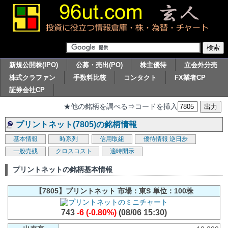
新規公開株(IPO)
公募・売出(PO)
株主優待
立会外分売
株式クラファン
手数料比較
コンタクト
FX業者CP
証券会社CP
★他の銘柄を調べる⇒コードを挿入
プリントネット(7805)の銘柄情報
基本情報
時系列
信用取組
優待情報
逆日歩
一般売残
クロスコスト
適時開示
プリントネットの銘柄基本情報
【7805】プリントネット 市場：東S 単位：100株
743
-6 (-0.80%)
(08/06 15:30)