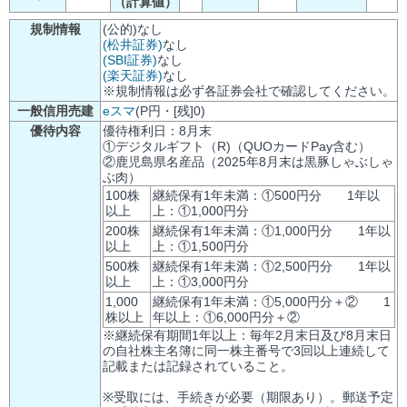
（計算値）
規制情報
(公的)なし
(松井証券)
なし
(SBI証券)
なし
(楽天証券)
なし
※規制情報は必ず各証券会社で確認してください。
一般信用売建
eスマ
(P円・[残]0)
優待内容
優待権利日：8月末
①デジタルギフト（R)（QUOカードPay含む）
②鹿児島県名産品（2025年8月末は黒豚しゃぶしゃ
ぶ肉）
100株
継続保有1年未満：①500円分 1年以
以上
上：①1,000円分
200株
継続保有1年未満：①1,000円分 1年以
以上
上：①1,500円分
500株
継続保有1年未満：①2,500円分 1年以
以上
上：①3,000円分
1,000
継続保有1年未満：①5,000円分＋② 1
株以上
年以上：①6,000円分＋②
※継続保有期間1年以上：毎年2月末日及び8月末日
の自社株主名簿に同一株主番号で3回以上連続して
記載または記録されていること。
※受取には、手続きが必要（期限あり）。郵送予定