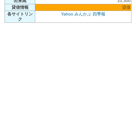
出来高
10,300
貸借情報
貸借
各サイトリン
Yahoo
みんかぶ
四季報
ク