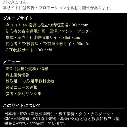
ができません。
本サイトには広告・プロモーションを含む可能性があります。
グループサイト
今ココ！ >>
投資に役立つ情報置場 - 96ut.com
初心者の資産運用計画 黒澤ファンド（ブログ）
株式・証券会社比較情報サイト 96ut.kabu
初心者のFX投資法・FX口座比較サイト 96ut.fx
CFD比較サイト 96ut.cfd
メニュー
IPO（新規公開株）情報
株主優待情報
株取引・FX取引手数料比較
経済ニュース速報
参考・便利リンク集
このサイトについて
日本株・IPO（新規公開株）・株主優待・ダウ・ナスダック・
CME日経先物・WTI原油先物・為替(FX)などなど投資に役立つ情
報を見やすい形で提供しています。