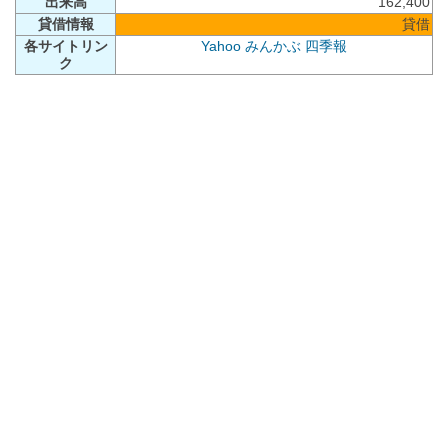
出来高
162,400
貸借情報
貸借
各サイトリン
Yahoo
みんかぶ
四季報
ク