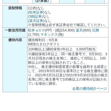
（計算値）
規制情報
(公的)なし
(松井証券)
なし
(SBI証券)
なし
(楽天証券)
なし
※規制情報は必ず各証券会社で確認してください。
一般信用売建
松井
eスマ
(P円・[残]154,900)
楽天
(800)
日興
(1,700)
マネックス
(無)
優待内容
優待権利日：9月末
WEBカタログギフト
100株以上
継続保有1年以上 3,000円相当
※継続保有1年以上：同一株主番号で、9月30日、3
月31日現在の株主名簿に、連続して3回以上、100
株以上の保有が記録されていること。
※但し、株主優待制度変更の影響を緩和する措置と
して、2021年9月30日を基準日とする株主優待に限
り、2021年3月31日及び2021年9月30日現在の株主
名簿に同じ株主番号で100株以上の保有が記録され
ている場合に贈呈。
企業の優待紹介ページ