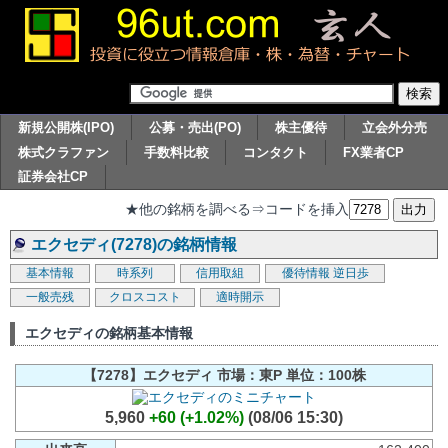
新規公開株(IPO)
公募・売出(PO)
株主優待
立会外分売
株式クラファン
手数料比較
コンタクト
FX業者CP
証券会社CP
★他の銘柄を調べる⇒コードを挿入
エクセディ(7278)の銘柄情報
基本情報
時系列
信用取組
優待情報
逆日歩
一般売残
クロスコスト
適時開示
エクセディの銘柄基本情報
【7278】エクセディ 市場：東P 単位：100株
5,960
+60 (+1.02%)
(08/06 15:30)