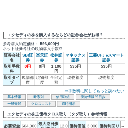
エクセディの株を購入するならどの証券会社がお得？
参考購入約定価格：
596,000円
ネット証券各社の現物購入手数料
証券会社
SBI証
楽天証
松井証
マネックス
三菱UFJ eスマート
名
券
券
券
証券
証券
取引手数
0円
0円
1,100
535円
535円
料
円
取引タイ
現物都
現物都
全部定
現物都度
現物都度
プ
度
度
額
⇒手数料に関してもっと調べたい
基本情報
時系列
信用取組
優待情報
逆日歩
一般売残
クロスコスト
適時開示
エクセディの株主優待クロス取り（タダ取り）参考情報
最大逆日歩
必要資金
604,000
12.0
優待価値
3,000
優待利回り
--