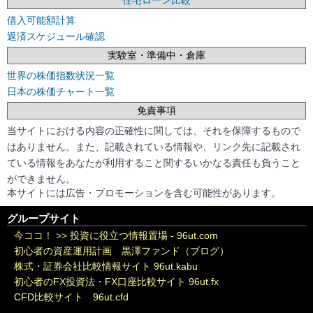
住宅ローン比較
借入可能額計算
返済スケジュール確認
実験室・準備中・倉庫
世界の株価指数状況一覧
日本の株価チャート一覧
免責事項
当サイトにおける内容の正確性に関しては、それを保障するもので
はありません。また、記載されている情報や、リンク先に記載され
ている情報をあなたが利用すること関するいかなる責任も負うこと
ができません。
本サイトには広告・プロモーションを含む可能性があります。
グループサイト
今ココ！ >>
投資に役立つ情報置場 - 96ut.com
初心者の資産運用計画 黒澤ファンド（ブログ）
株式・証券会社比較情報サイト 96ut.kabu
初心者のFX投資法・FX口座比較サイト 96ut.fx
CFD比較サイト 96ut.cfd