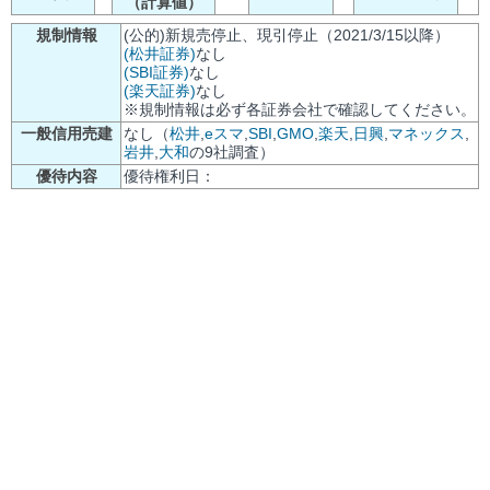
（計算値）
規制情報
(公的)新規売停止、現引停止（2021/3/15以降）
(松井証券)
なし
(SBI証券)
なし
(楽天証券)
なし
※規制情報は必ず各証券会社で確認してください。
一般信用売建
なし（
松井
,
eスマ
,
SBI
,
GMO
,
楽天
,
日興
,
マネックス
,
岩井
,
大和
の9社調査）
優待内容
優待権利日：