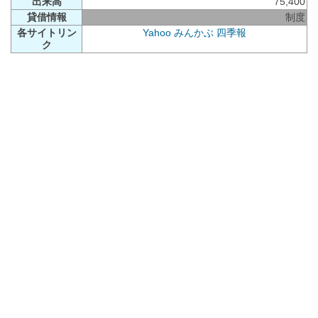
出来高
75,400
貸借情報
制度
各サイトリン
Yahoo
みんかぶ
四季報
ク