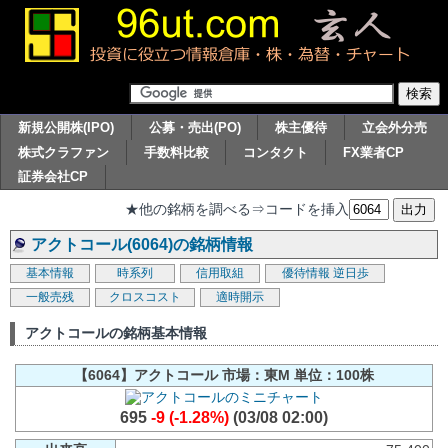
新規公開株(IPO)
公募・売出(PO)
株主優待
立会外分売
株式クラファン
手数料比較
コンタクト
FX業者CP
証券会社CP
★他の銘柄を調べる⇒コードを挿入
アクトコール(6064)の銘柄情報
基本情報
時系列
信用取組
優待情報
逆日歩
一般売残
クロスコスト
適時開示
アクトコールの銘柄基本情報
【6064】アクトコール 市場：東M 単位：100株
695
-9 (-1.28%)
(03/08 02:00)