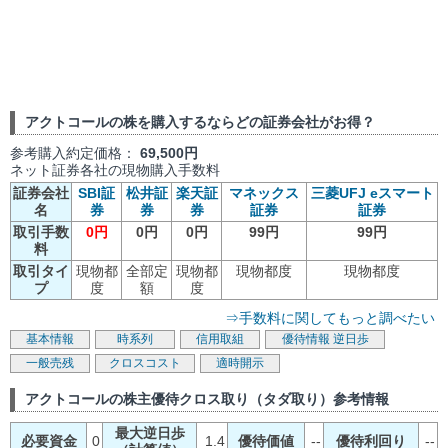
アクトコールの株を購入するならどの証券会社がお得？
参考購入約定価格：
69,500円
ネット証券各社の現物購入手数料
証券会社
SBI証
松井証
楽天証
マネックス
三菱UFJ eスマート
名
券
券
券
証券
証券
取引手数
0円
0円
0円
99円
99円
料
取引タイ
現物都
全部定
現物都
現物都度
現物都度
プ
度
額
度
⇒手数料に関してもっと調べたい
基本情報
時系列
信用取組
優待情報
逆日歩
一般売残
クロスコスト
適時開示
アクトコールの株主優待クロス取り（タダ取り）参考情報
最大逆日歩
必要資金
0
1.4
優待価値
--
優待利回り
--