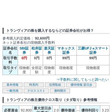
トランヴィアの株を購入するならどの証券会社がお得？
参考購入約定価格：
92,600円
ネット証券各社の現物購入手数料
証券会社
SBI証
松井証
楽天証
マネックス
三菱UFJ eスマート
名
券
券
券
証券
証券
取引手数
0円
0円
0円
99円
99円
料
取引タイ
現物都
全部定
現物都
現物都度
現物都度
プ
度
額
度
⇒手数料に関してもっと調べたい
基本情報
時系列
信用取組
優待情報
逆日歩
一般売残
クロスコスト
適時開示
トランヴィアの株主優待クロス取り（タダ取り）参考情報
最大逆日歩
必要資金
92,800
2.0
優待価値
--
優待利回り
3.23