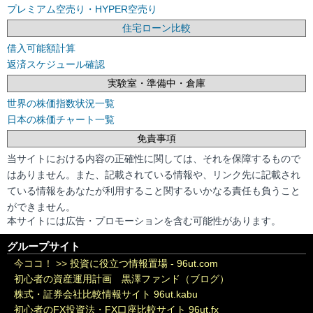
プレミアム空売り・HYPER空売り
住宅ローン比較
借入可能額計算
返済スケジュール確認
実験室・準備中・倉庫
世界の株価指数状況一覧
日本の株価チャート一覧
免責事項
当サイトにおける内容の正確性に関しては、それを保障するもので
はありません。また、記載されている情報や、リンク先に記載され
ている情報をあなたが利用すること関するいかなる責任も負うこと
ができません。
本サイトには広告・プロモーションを含む可能性があります。
グループサイト
今ココ！ >>
投資に役立つ情報置場 - 96ut.com
初心者の資産運用計画 黒澤ファンド（ブログ）
株式・証券会社比較情報サイト 96ut.kabu
初心者のFX投資法・FX口座比較サイト 96ut.fx