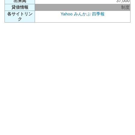
出来高
37,000
貸借情報
制度
各サイトリン
Yahoo
みんかぶ
四季報
ク