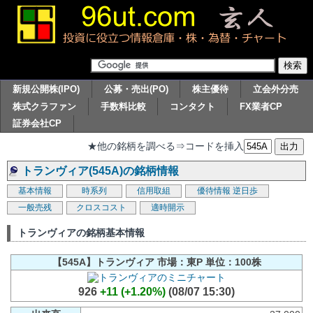
新規公開株(IPO)
公募・売出(PO)
株主優待
立会外分売
株式クラファン
手数料比較
コンタクト
FX業者CP
証券会社CP
★他の銘柄を調べる⇒コードを挿入
トランヴィア(545A)の銘柄情報
基本情報
時系列
信用取組
優待情報
逆日歩
一般売残
クロスコスト
適時開示
トランヴィアの銘柄基本情報
【545A】トランヴィア 市場：東P 単位：100株
926
+11 (+1.20%)
(08/07 15:30)