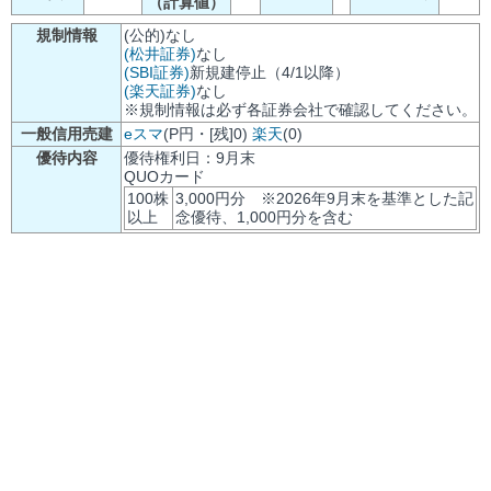
（計算値）
規制情報
(公的)なし
(松井証券)
なし
(SBI証券)
新規建停止（4/1以降）
(楽天証券)
なし
※規制情報は必ず各証券会社で確認してください。
一般信用売建
eスマ
(P円・[残]0)
楽天
(0)
優待内容
優待権利日：9月末
QUOカード
100株
3,000円分 ※2026年9月末を基準とした記
以上
念優待、1,000円分を含む