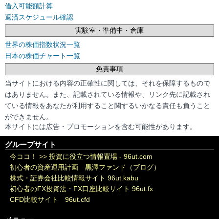
借入可能額計算
返済スケジュール確認
実験室・準備中・倉庫
世界の株価指数状況一覧
日本の株価チャート一覧
免責事項
当サイトにおける内容の正確性に関しては、それを保障するもので
はありません。また、記載されている情報や、リンク先に記載され
ている情報をあなたが利用すること関するいかなる責任も負うこと
ができません。
本サイトには広告・プロモーションを含む可能性があります。
グループサイト
今ココ！ >>
投資に役立つ情報置場 - 96ut.com
初心者の資産運用計画 黒澤ファンド（ブログ）
株式・証券会社比較情報サイト 96ut.kabu
初心者のFX投資法・FX口座比較サイト 96ut.fx
CFD比較サイト 96ut.cfd