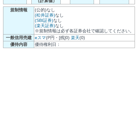
（計算値）
規制情報
(公的)なし
(松井証券)
なし
(SBI証券)
なし
(楽天証券)
なし
※規制情報は必ず各証券会社で確認してください。
一般信用売建
eスマ
(P円・[残]0)
楽天
(0)
優待内容
優待権利日：