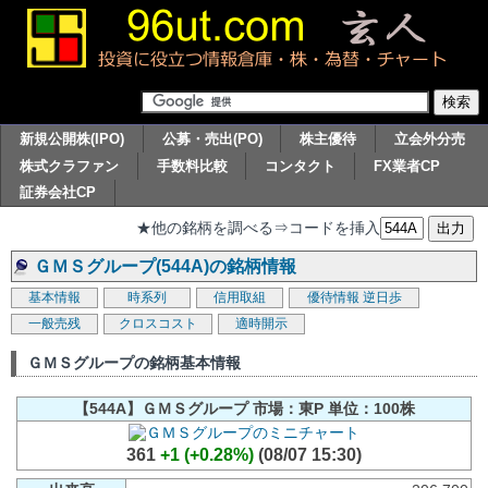
新規公開株(IPO)
公募・売出(PO)
株主優待
立会外分売
株式クラファン
手数料比較
コンタクト
FX業者CP
証券会社CP
★他の銘柄を調べる⇒コードを挿入
ＧＭＳグループ(544A)の銘柄情報
基本情報
時系列
信用取組
優待情報
逆日歩
一般売残
クロスコスト
適時開示
ＧＭＳグループの銘柄基本情報
【544A】ＧＭＳグループ 市場：東P 単位：100株
361
+1 (+0.28%)
(08/07 15:30)