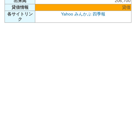
出来高
206,700
貸借情報
貸借
各サイトリン
Yahoo
みんかぶ
四季報
ク