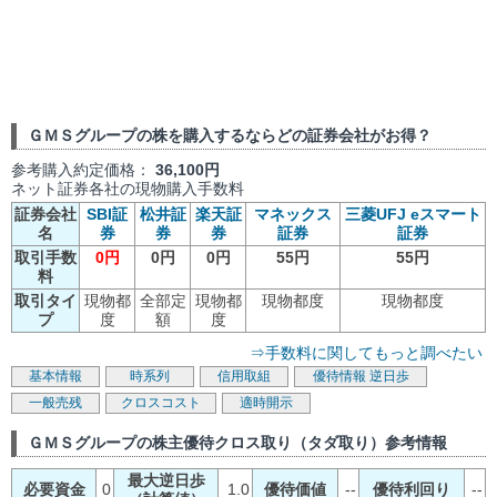
ＧＭＳグループの株を購入するならどの証券会社がお得？
参考購入約定価格：
36,100円
ネット証券各社の現物購入手数料
証券会社
SBI証
松井証
楽天証
マネックス
三菱UFJ eスマート
名
券
券
券
証券
証券
取引手数
0円
0円
0円
55円
55円
料
取引タイ
現物都
全部定
現物都
現物都度
現物都度
プ
度
額
度
⇒手数料に関してもっと調べたい
基本情報
時系列
信用取組
優待情報
逆日歩
一般売残
クロスコスト
適時開示
ＧＭＳグループの株主優待クロス取り（タダ取り）参考情報
最大逆日歩
必要資金
0
1.0
優待価値
--
優待利回り
--