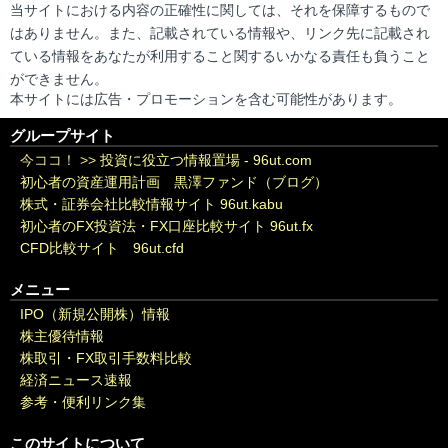
当サイトにおける内容の正確性に関しては、それを保障するもので
はありません。また、記載されている情報や、リンク先に記載され
ている情報をあなたが利用すること関するいかなる責任も負うこと
ができません。
本サイトには広告・プロモーションを含む可能性があります。
グループサイト
今ココ！ >>
投資に役立つ情報置場 - 96ut.com
初心者の資産運用計画 黒澤ファンド（ブログ）
株式・証券会社比較情報サイト 96ut.kabu
初心者のFX投資法・FX口座比較サイト 96ut.fx
CFD比較サイト 96ut.cfd
メニュー
IPO（新規公開株）情報
株主優待情報
株取引・FX取引手数料比較
経済ニュース速報
参考・便利リンク集
このサイトについて