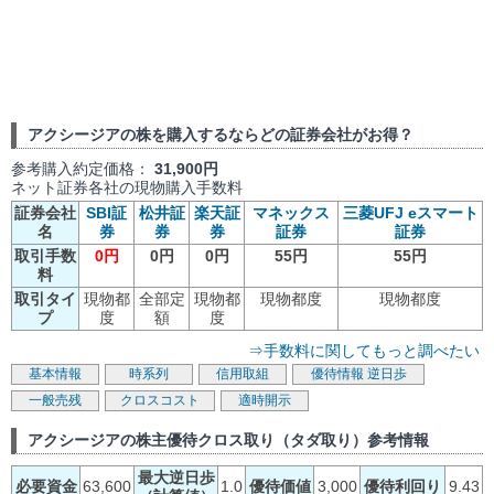
アクシージアの株を購入するならどの証券会社がお得？
参考購入約定価格：
31,900円
ネット証券各社の現物購入手数料
証券会社
SBI証
松井証
楽天証
マネックス
三菱UFJ eスマート
名
券
券
券
証券
証券
取引手数
0円
0円
0円
55円
55円
料
取引タイ
現物都
全部定
現物都
現物都度
現物都度
プ
度
額
度
⇒手数料に関してもっと調べたい
基本情報
時系列
信用取組
優待情報
逆日歩
一般売残
クロスコスト
適時開示
アクシージアの株主優待クロス取り（タダ取り）参考情報
最大逆日歩
必要資金
63,600
1.0
優待価値
3,000
優待利回り
9.43