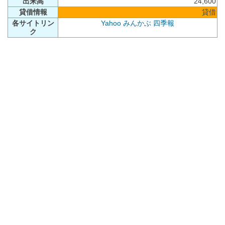
出来高
24,600
貸借情報
貸借
各サイトリン
Yahoo
みんかぶ
四季報
ク