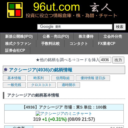
新規公開株(IPO)
公募・売出(PO)
株主優待
立会外分売
株式クラファン
手数料比較
コンタクト
FX業者CP
証券会社CP
★他の銘柄を調べる⇒コードを挿入
アクシージア(4936)の銘柄情報
基本情報
時系列
信用取組
優待情報
逆日歩
一般売残
クロスコスト
適時開示
アクシージアの銘柄基本情報
【4936】アクシージア 市場：東S 単位：100株
319
+1 (+0.31%)
(08/09 21:57)