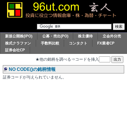
新規公開株(IPO)
公募・売出(PO)
株主優待
立会外分売
株式クラファン
手数料比較
コンタクト
FX業者CP
証券会社CP
★他の銘柄を調べる⇒コードを挿入
NO CODE()の銘柄情報
証券コードが与えられていません。