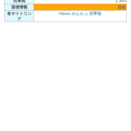
出来高
1,300
貸借情報
貸借
各サイトリン
Yahoo
みんかぶ
四季報
ク