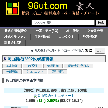
新規公開株(IPO)
公募・売出(PO)
株主優待
立会外分売
株式クラファン
手数料比較
コンタクト
FX業者CP
証券会社CP
★他の銘柄を調べる⇒コードを挿入
岡山製紙(3892)の銘柄情報
基本情報
時系列
信用取組
優待情報
逆日歩
一般売残
クロスコスト
適時開示
岡山製紙の銘柄基本情報
【3892】岡山製紙 市場：東S 単位：100株
1,595
+11 (+0.69%)
(08/07 15:14)