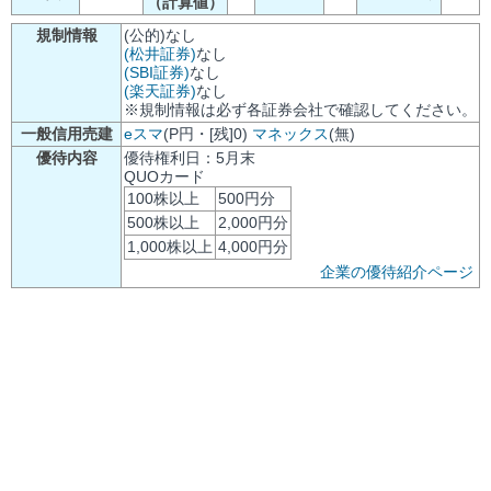
（計算値）
規制情報
(公的)なし
(松井証券)
なし
(SBI証券)
なし
(楽天証券)
なし
※規制情報は必ず各証券会社で確認してください。
一般信用売建
eスマ
(P円・[残]0)
マネックス
(無)
優待内容
優待権利日：5月末
QUOカード
100株以上
500円分
500株以上
2,000円分
1,000株以上
4,000円分
企業の優待紹介ページ