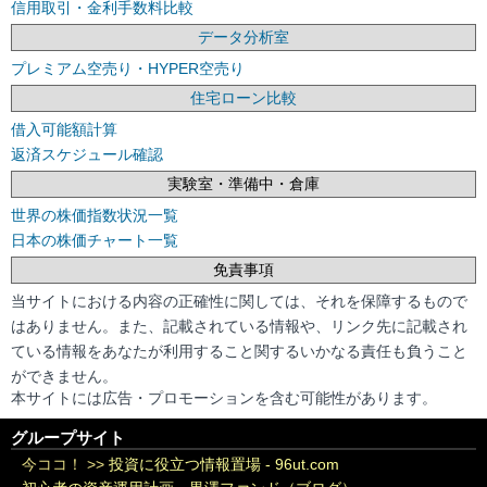
信用取引・金利手数料比較
データ分析室
プレミアム空売り・HYPER空売り
住宅ローン比較
借入可能額計算
返済スケジュール確認
実験室・準備中・倉庫
世界の株価指数状況一覧
日本の株価チャート一覧
免責事項
当サイトにおける内容の正確性に関しては、それを保障するもので
はありません。また、記載されている情報や、リンク先に記載され
ている情報をあなたが利用すること関するいかなる責任も負うこと
ができません。
本サイトには広告・プロモーションを含む可能性があります。
グループサイト
今ココ！ >>
投資に役立つ情報置場 - 96ut.com