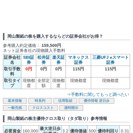
岡山製紙の株を購入するならどの証券会社がお得？
参考購入約定価格：
159,500円
ネット証券各社の現物購入手数料
証券会社
SBI証
松井証
楽天証
マネックス
三菱UFJ eスマート
名
券
券
券
証券
証券
取引手数
0円
0円
0円
115円
115円
料
取引タイ
現物都
全部定
現物都
現物都度
現物都度
プ
度
額
度
⇒手数料に関してもっと調べたい
基本情報
時系列
信用取組
優待情報
逆日歩
一般売残
クロスコスト
適時開示
岡山製紙の株主優待クロス取り（タダ取り）参考情報
最大逆日歩
必要資金
160,000
3.2
優待価値
500
優待利回り
0.31