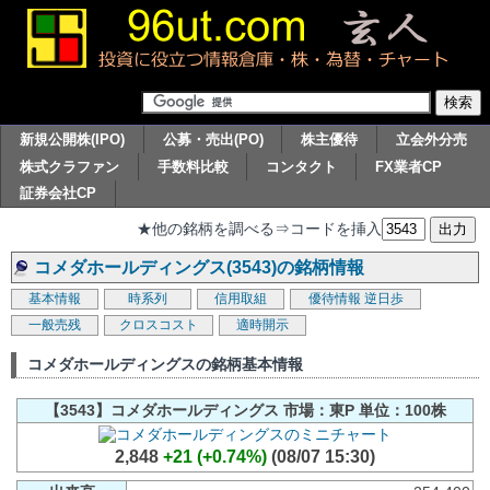
新規公開株(IPO)
公募・売出(PO)
株主優待
立会外分売
株式クラファン
手数料比較
コンタクト
FX業者CP
証券会社CP
★他の銘柄を調べる⇒コードを挿入
コメダホールディングス(3543)の銘柄情報
基本情報
時系列
信用取組
優待情報
逆日歩
一般売残
クロスコスト
適時開示
コメダホールディングスの銘柄基本情報
【3543】コメダホールディングス 市場：東P 単位：100株
2,848
+21 (+0.74%)
(08/07 15:30)