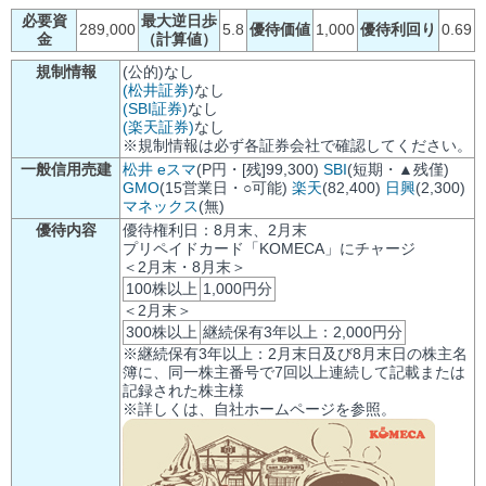
必要資
最大逆日歩
289,000
5.8
優待価値
1,000
優待利回り
0.69
金
（計算値）
規制情報
(公的)なし
(松井証券)
なし
(SBI証券)
なし
(楽天証券)
なし
※規制情報は必ず各証券会社で確認してください。
一般信用売建
松井
eスマ
(P円・[残]99,300)
SBI
(短期・▲残僅)
GMO
(15営業日・○可能)
楽天
(82,400)
日興
(2,300)
マネックス
(無)
優待内容
優待権利日：8月末、2月末
プリペイドカード「KOMECA」にチャージ
＜2月末・8月末＞
100株以上
1,000円分
＜2月末＞
300株以上
継続保有3年以上：2,000円分
※継続保有3年以上：2月末日及び8月末日の株主名
簿に、同一株主番号で7回以上連続して記載または
記録された株主様
※詳しくは、自社ホームページを参照。