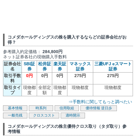
コメダホールディングスの株を購入するならどの証券会社がお
得？
参考購入約定価格：
284,800円
ネット証券各社の現物購入手数料
証券会社
SBI証
松井証
楽天証
マネックス
三菱UFJ eスマート
名
券
券
券
証券
証券
取引手数
0円
0円
0円
275円
275円
料
取引タイ
現物都
全部定
現物都
現物都度
現物都度
プ
度
額
度
⇒手数料に関してもっと調べたい
基本情報
時系列
信用取組
優待情報
逆日歩
一般売残
クロスコスト
適時開示
コメダホールディングスの株主優待クロス取り（タダ取り）参
考情報