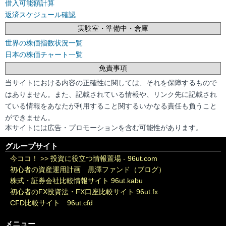
借入可能額計算
返済スケジュール確認
実験室・準備中・倉庫
世界の株価指数状況一覧
日本の株価チャート一覧
免責事項
当サイトにおける内容の正確性に関しては、それを保障するもので
はありません。また、記載されている情報や、リンク先に記載され
ている情報をあなたが利用すること関するいかなる責任も負うこと
ができません。
本サイトには広告・プロモーションを含む可能性があります。
グループサイト
今ココ！ >>
投資に役立つ情報置場 - 96ut.com
初心者の資産運用計画 黒澤ファンド（ブログ）
株式・証券会社比較情報サイト 96ut.kabu
初心者のFX投資法・FX口座比較サイト 96ut.fx
CFD比較サイト 96ut.cfd
メニュー