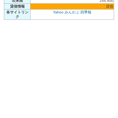
出来高
254,400
貸借情報
貸借
各サイトリン
Yahoo
みんかぶ
四季報
ク