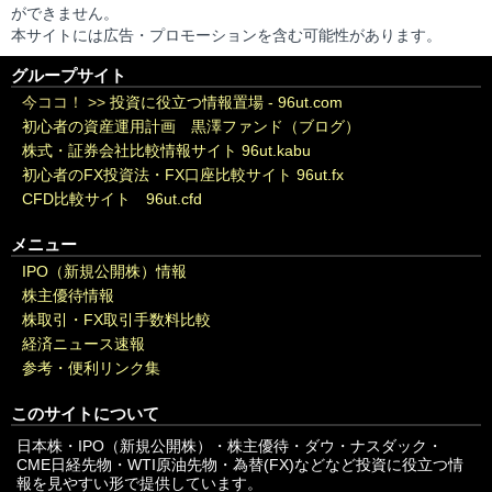
ができません。
本サイトには広告・プロモーションを含む可能性があります。
グループサイト
今ココ！ >>
投資に役立つ情報置場 - 96ut.com
初心者の資産運用計画 黒澤ファンド（ブログ）
株式・証券会社比較情報サイト 96ut.kabu
初心者のFX投資法・FX口座比較サイト 96ut.fx
CFD比較サイト 96ut.cfd
メニュー
IPO（新規公開株）情報
株主優待情報
株取引・FX取引手数料比較
経済ニュース速報
参考・便利リンク集
このサイトについて
日本株・IPO（新規公開株）・株主優待・ダウ・ナスダック・
CME日経先物・WTI原油先物・為替(FX)などなど投資に役立つ情
報を見やすい形で提供しています。