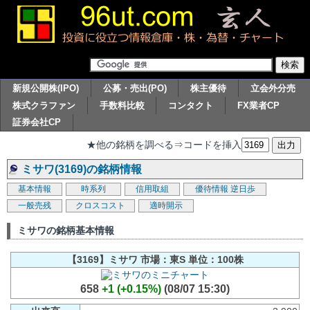
新規公開株(IPO)
公募・売出(PO)
株主優待
立会外分売
株式クラファン
手数料比較
コンタクト
FX業者CP
証券会社CP
★他の銘柄を調べる⇒コードを挿入
ミサワ(3169)の銘柄情報
基本情報
時系列
信用取組
優待情報
逆日歩
一般売残
クロスコスト
適時開示
ミサワの銘柄基本情報
【3169】ミサワ 市場：東S 単位：100株
658
+1 (+0.15%)
(08/07 15:30)