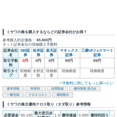
ミサワの株を購入するならどの証券会社がお得？
参考購入約定価格：
65,800円
ネット証券各社の現物購入手数料
証券会社
SBI証
松井証
楽天証
マネックス
三菱UFJ eスマート
名
券
券
券
証券
証券
取引手数
0円
0円
0円
99円
99円
料
取引タイ
現物都
全部定
現物都
現物都度
現物都度
プ
度
額
度
⇒手数料に関してもっと調べたい
基本情報
時系列
信用取組
優待情報
逆日歩
一般売残
クロスコスト
適時開示
ミサワの株主優待クロス取り（タダ取り）参考情報
最大逆日歩
必要資金
65,100
1.4
優待価値
5,000
優待利回り
--