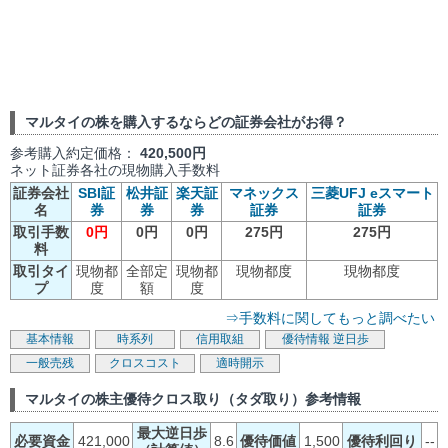
マルタイの株を購入するならどの証券会社がお得？
参考購入約定価格：
420,500円
ネット証券各社の現物購入手数料
証券会社
SBI証
松井証
楽天証
マネックス
三菱UFJ eスマート
名
券
券
券
証券
証券
取引手数
0円
0円
0円
275円
275円
料
取引タイ
現物都
全部定
現物都
現物都度
現物都度
プ
度
額
度
⇒手数料に関してもっと調べたい
基本情報
時系列
信用取組
優待情報
逆日歩
一般売残
クロスコスト
適時開示
マルタイの株主優待クロス取り（タダ取り）参考情報
最大逆日歩
必要資金
421,000
8.6
優待価値
1,500
優待利回り
--