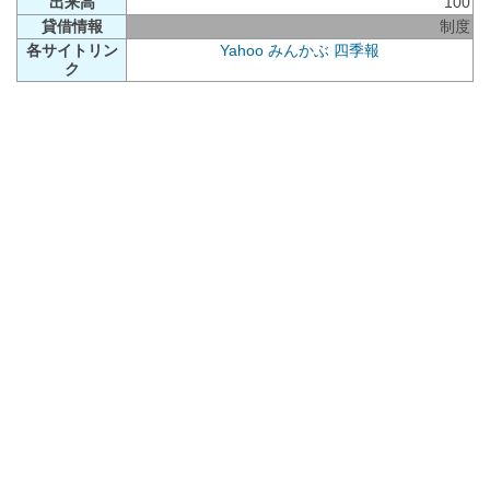
出来高
100
貸借情報
制度
各サイトリン
Yahoo
みんかぶ
四季報
ク