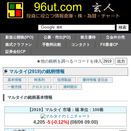
新規公開株(IPO)
公募・売出(PO)
株主優待
立会外分売
株式クラファン
手数料比較
コンタクト
FX業者CP
証券会社CP
★他の銘柄を調べる⇒コードを挿入
マルタイ(2919)の銘柄情報
基本情報
時系列
信用取組
優待情報
逆日歩
一般売残
クロスコスト
適時開示
マルタイの銘柄基本情報
【2919】マルタイ 市場：福 単位：100株
4,205
-5 (-0.12%)
(08/06 09:00)