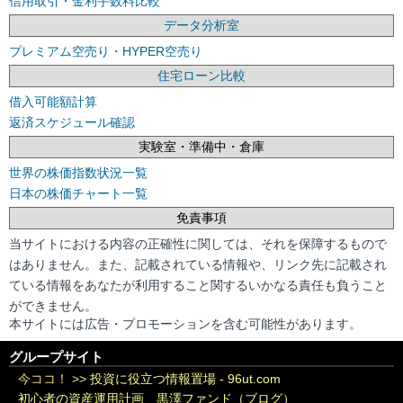
信用取引・金利手数料比較
データ分析室
プレミアム空売り・HYPER空売り
住宅ローン比較
借入可能額計算
返済スケジュール確認
実験室・準備中・倉庫
世界の株価指数状況一覧
日本の株価チャート一覧
免責事項
当サイトにおける内容の正確性に関しては、それを保障するもので
はありません。また、記載されている情報や、リンク先に記載され
ている情報をあなたが利用すること関するいかなる責任も負うこと
ができません。
本サイトには広告・プロモーションを含む可能性があります。
グループサイト
今ココ！ >>
投資に役立つ情報置場 - 96ut.com
初心者の資産運用計画 黒澤ファンド（ブログ）