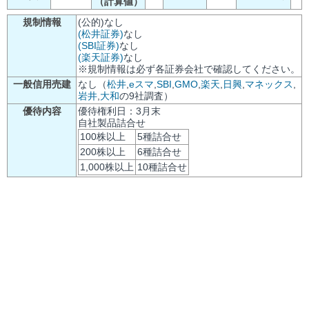
（計算値）
規制情報
(公的)なし
(松井証券)
なし
(SBI証券)
なし
(楽天証券)
なし
※規制情報は必ず各証券会社で確認してください。
一般信用売建
なし（
松井
,
eスマ
,
SBI
,
GMO
,
楽天
,
日興
,
マネックス
,
岩井
,
大和
の9社調査）
優待内容
優待権利日：3月末
自社製品詰合せ
100株以上
5種詰合せ
200株以上
6種詰合せ
1,000株以上
10種詰合せ