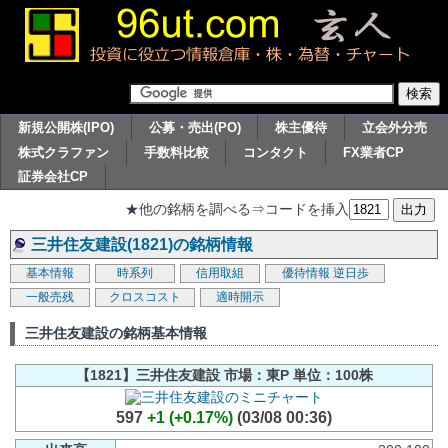
新規公開株(IPO)
公募・売出(PO)
株主優待
立会外分売
株式クラファン
手数料比較
コンタクト
FX業者CP
証券会社CP
★他の銘柄を調べる⇒コードを挿入
三井住友建設(1821)の銘柄情報
基本情報
時系列
信用取組
優待情報
逆日歩
一般売残
クロスコスト
適時開示
三井住友建設の銘柄基本情報
【1821】三井住友建設 市場：東P 単位：100株
597
+1 (+0.17%)
(03/08 00:36)