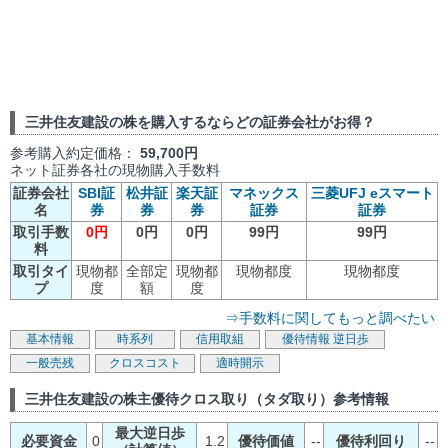
三井住友建設の株を購入するならどの証券会社がお得？
参考購入約定価格：
59,700円
ネット証券各社の現物購入手数料
証券会社
SBI証
松井証
楽天証
マネックス
三菱UFJ eスマート
名
券
券
券
証券
証券
取引手数
0円
0円
0円
99円
99円
料
取引タイ
現物都
全部定
現物都
現物都度
現物都度
プ
度
額
度
⇒手数料に関してもっと調べたい
基本情報
時系列
信用取組
優待情報
逆日歩
一般売残
クロスコスト
適時開示
三井住友建設の株主優待クロス取り（タダ取り）参考情報
最大逆日歩
必要資金
0
1.2
優待価値
--
優待利回り
--