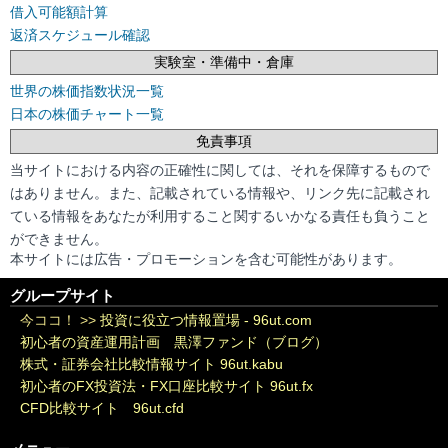
借入可能額計算
返済スケジュール確認
実験室・準備中・倉庫
世界の株価指数状況一覧
日本の株価チャート一覧
免責事項
当サイトにおける内容の正確性に関しては、それを保障するもので
はありません。また、記載されている情報や、リンク先に記載され
ている情報をあなたが利用すること関するいかなる責任も負うこと
ができません。
本サイトには広告・プロモーションを含む可能性があります。
グループサイト
今ココ！ >>
投資に役立つ情報置場 - 96ut.com
初心者の資産運用計画 黒澤ファンド（ブログ）
株式・証券会社比較情報サイト 96ut.kabu
初心者のFX投資法・FX口座比較サイト 96ut.fx
CFD比較サイト 96ut.cfd