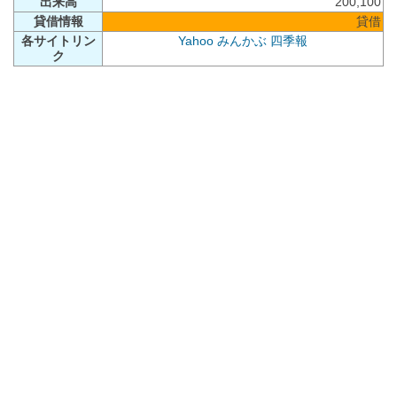
出来高
200,100
貸借情報
貸借
各サイトリン
Yahoo
みんかぶ
四季報
ク