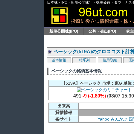
日本株・IPO（新規公開株）・株主優待・ダウ・ナスダッ
新規公開株(IPO)
公募・売出(PO)
株
ベーシック(519A)のクロスコスト計
基本情報
時系列
信用取組
優
ベーシックの銘柄基本情報
【519A】ベーシック 市場：東G 単位：
491
-9 (-1.80%)
(08/07 15:30
出来高
貸借情報
各サイト
Yahoo
みんかぶ
四