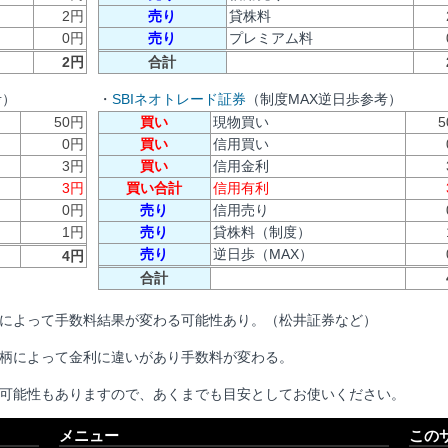
2円
売り
貸株料
0円
売り
プレミアム料
2円
合計
考）
・
SBIネオトレード証券
（制度MAX逆日歩参考）
50円
買い
現物買い
5
0円
買い
信用買い
3円
買い
信用金利
3円
買い合計
信用有利
0円
売り
信用売り
1円
売り
貸株料（制度）
売り
逆日歩（MAX）
4円
合計
によって手数料結果が変わる可能性あり。（松井証券など）
柄によって金利に違いがあり手数料が変わる。
可能性もありますので、あくまでも目安としてお使いください。
メニュー
この