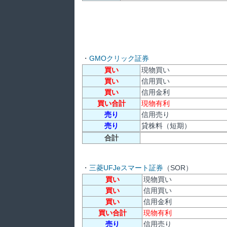
・
GMOクリック証券
買い
現物買い
買い
信用買い
買い
信用金利
買い合計
現物有利
売り
信用売り
売り
貸株料（短期）
合計
・
三菱UFJeスマート証券
（SOR）
買い
現物買い
買い
信用買い
買い
信用金利
買い合計
現物有利
売り
信用売り