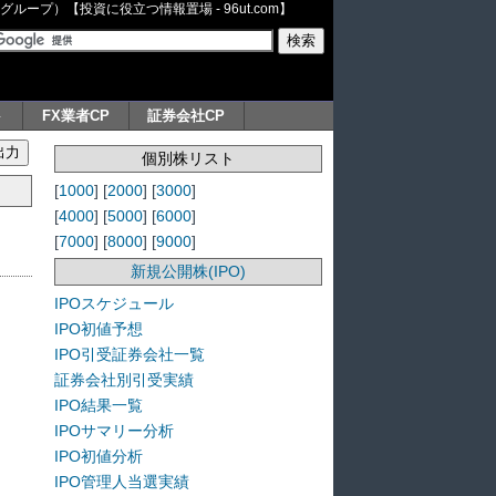
ープ）【投資に役立つ情報置場 - 96ut.com】
ト
FX業者CP
証券会社CP
個別株リスト
[
1000
] [
2000
] [
3000
]
[
4000
] [
5000
] [
6000
]
[
7000
] [
8000
] [
9000
]
新規公開株(IPO)
IPOスケジュール
IPO初値予想
IPO引受証券会社一覧
証券会社別引受実績
IPO結果一覧
IPOサマリー分析
IPO初値分析
IPO管理人当選実績