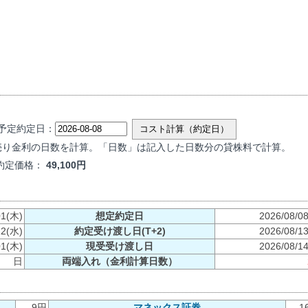
定約定日：
コスト計算（約定日）
売り金利の日数を計算。「日数」は記入した日数分の貸株料で計算。
約定価格：
49,100円
01(木)
想定約定日
2026/08/0
12(水)
約定受け渡し日(T+2)
2026/08/1
01(木)
現受受け渡し日
2026/08/1
日
両端入れ（金利計算日数）
9円
マネックス証券
1