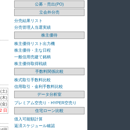
公募・売出(PO)
立会外分売
分売結果リスト
分売管理人当選実績
株主優待
株主優待リスト出力機
株主優待・主な日程
一般信用売建て銘柄
株主優待取得戦績
手数料関係比較
株式取引手数料比較
信用取引・金利手数料比較
8(土)
データ分析室
3(木)
プレミアム空売り・HYPER空売り
4(金)
2 日
住宅ローン比較
借入可能額計算
返済スケジュール確認
64円