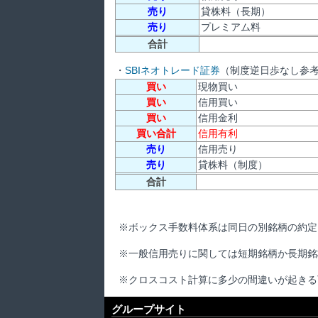
売り
貸株料（長期）
売り
プレミアム料
合計
・
SBIネオトレード証券
（制度逆日歩なし参
買い
現物買い
買い
信用買い
買い
信用金利
買い合計
信用有利
売り
信用売り
売り
貸株料（制度）
合計
※ボックス手数料体系は同日の別銘柄の約定
※一般信用売りに関しては短期銘柄か長期銘
※クロスコスト計算に多少の間違いが起きる
グループサイト