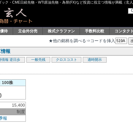
ク・CME日経先物・WTI原油先物・為替(FX)など投資に役立つ情報が満載（玄人グル
主優待
立会外分売
株式クラファン
手数料比較
コンタク
★他の銘柄を調べる⇒コードを挿入
算情報
待情報
逆日歩
一般売残
クロスコスト
適時開示
100株
)
15,400
制度
季報