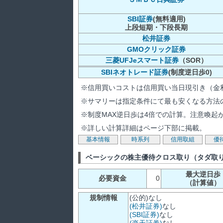
SBI証券
(無料適用)
上段短期・下段長期
松井証券
GMOクリック証券
三菱UFJeスマート証券
（SOR）
SBIネオトレード証券
(制度逆日歩0)
※信用買いコストは信用買い当日現引き（金
※サマリーは指定条件にて最も安くなる方法
※制度MAX逆日歩は4倍での計算。注意喚起
※詳しい計算詳細はページ下部に掲載。
基本情報
時系列
信用取組
優
ベーシックの株主優待クロス取り（タダ取
最大逆日歩
必要資金
0
（計算値）
規制情報
(公的)なし
(松井証券)
なし
(SBI証券)
なし
(楽天証券)
なし