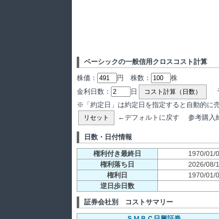
ベーシックの一般信用クロスコスト計算
株価：
円 株数：
株
金利日数：
日
予
コスト計算（日数）
※「約定日」は約定日を指定すると自動的に
←デフォルトに戻す 参考購入
リセット
日数・日付情報
権利付き最終日
1970/01/
権利落ち日
2026/08/
権利日
1970/01/
逆日歩日数
証券会社別 コストサマリー
ＳＭＢＣ日興証券