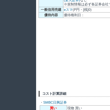
※規制情報は必ず各証券会社
一般信用売建
eスマ
(P円・[残]0)
優待内容
優待権利日：
コスト計算詳細
・
SMBC日興証券
買い
現物 買い