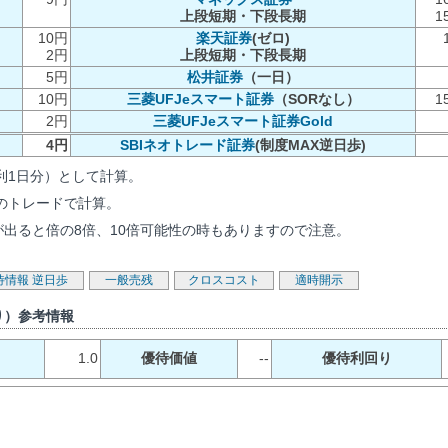
上段短期・下段長期
1
10円
楽天証券
(ゼロ)
2円
上段短期・下段長期
5円
松井証券
（一日）
10円
三菱UFJeスマート証券
（SORなし）
1
2円
三菱UFJeスマート証券Gold
4円
SBIネオトレード証券
(制度MAX逆日歩)
利1日分）として計算。
のトレードで計算。
が出ると倍の8倍、10倍可能性の時もありますので注意。
待情報
逆日歩
一般売残
クロスコスト
適時開示
り）参考情報
1.0
優待価値
--
優待利回り