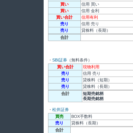
買い
信用 買い
買い
信用 金利
買い合計
信用有利
売り
信用 売り
売り
貸株料（長期）
合計
・
SBI証券
（無料条件）
買い合計
現物利用
売り
信用 売り
売り
貸株料（短期）
売り
貸株料（長期）
合計
短期売銘柄
長期売銘柄
・
松井証券
買売
BOX手数料
売り
貸株料（長期）
合計