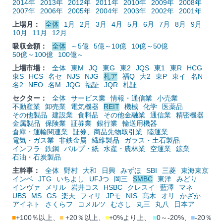
2014年
2013年
2012年
2011年
2010年
2009年
2008年
2007年
2006年
2005年
2004年
2003年
2002年
2001年
上場月：
全体
1月
2月
3月
4月
5月
6月
7月
8月
9月
10月
11月
12月
吸収金額：
全体
～5億
5億～10億
10億～50億
50億～100億
100億～
上場市場：
全体
東M
JQ
東G
東2
JQS
東1
東R
HCG
東S
HCS
名セ
NJS
NJG
札ア
福Q
大2
東P
東イ
名N
名2
NEO
名M
JQG
福証
JQR
札証
セクター：
全体
サービス業
情報・通信業
小売業
不動産業
卸売業
電気機器
REIT
機械
化学
医薬品
その他製品
建設業
食料品
その他金融業
通信業
精密機器
金属製品
保険業
証券業
銀行業
輸送用機器
倉庫・運輸関連業
証券、商品先物取引業
陸運業
電気・ガス業
非鉄金属
繊維製品
ガラス・土石製品
インフラ
鉄鋼
パルプ・紙
水産・農林業
空運業
鉱業
石油・石炭製品
主幹事：
全体
野村
大和
日興
みずほ
SBI
三菱
東海東京
インベ
JTG
いちよし
UFJつ
岡三
SMBC
東洋
みどり
インヴァ
メリル
岩井コス
HSBC
クレスイ
藍澤
マネ
UBS
MS
GS
楽天
フィリ
JPモ
NIS
髙木
オリ
かざか
アイネト
さくらフ
コメルツ
むさし
丸三
丸八
日本ア
■
+100％以上、
■
+20％以上、
■
+0%より上、
■
0～-20%、
■
-20％