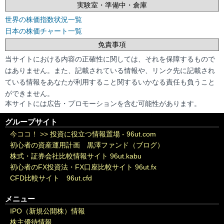
実験室・準備中・倉庫
世界の株価指数状況一覧
日本の株価チャート一覧
免責事項
当サイトにおける内容の正確性に関しては、それを保障するもので
はありません。また、記載されている情報や、リンク先に記載され
ている情報をあなたが利用すること関するいかなる責任も負うこと
ができません。
本サイトには広告・プロモーションを含む可能性があります。
グループサイト
今ココ！ >>
投資に役立つ情報置場 - 96ut.com
初心者の資産運用計画 黒澤ファンド（ブログ）
株式・証券会社比較情報サイト 96ut.kabu
初心者のFX投資法・FX口座比較サイト 96ut.fx
CFD比較サイト 96ut.cfd
メニュー
IPO（新規公開株）情報
株主優待情報