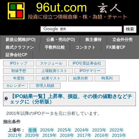
新規公開株(IPO)
公募・売出(PO)
株主優待
立会外分売
株式クラファン
手数料比較
コンタクト
FX業者CP
証券会社CP
IPOトップ
スケジュール
IPO引受証券会社
初値予想
上場観測リスト
IPOサマリー
年度別
結果リスト
結果分析
時系列
カレンダー
管理人戦績
【IPO結果一覧】上昇率、損益、その後の値動きなどチ
ェックに（分析版）
2001年以降のIPOデータを元に分析しています。
抽出条件
上場年：
全体
2026年
2025年
2024年
2023年
2022年
2021年
2020年
2019年
2018年
2017年
2016年
2015年