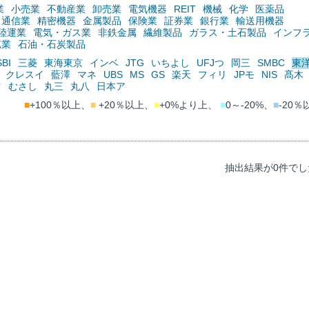
業
小売業
不動産業
卸売業
電気機器
REIT
機械
化学
医薬品
通信業
精密機器
金属製品
保険業
証券業
銀行業
輸送用機器
陸運業
電気・ガス業
非鉄金属
繊維製品
ガラス・土石製品
インフ
鉱業
石油・石炭製品
SBI
三菱
東海東京
インベ
JTG
いちよし
UFJつ
岡三
SMBC
東
クレスイ
藍澤
マネ
UBS
MS
GS
楽天
フィリ
JPモ
NIS
髙木
ツ
むさし
丸三
丸八
日本ア
■
+100％以上、
■
+20％以上、
■
+0%より上、
■
0～-20%、
■
-20％
抽出結果が0件でし