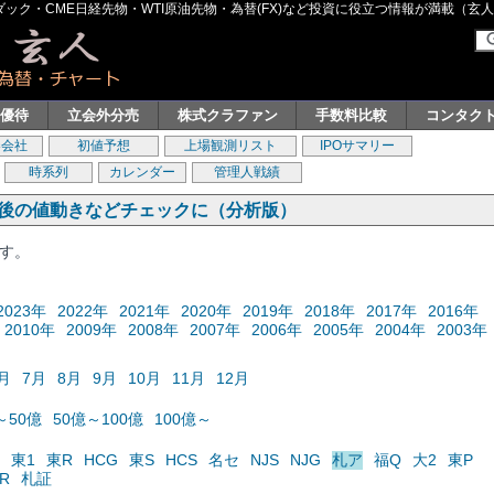
ク・CME日経先物・WTI原油先物・為替(FX)など投資に役立つ情報が満載（玄人グル
主優待
立会外分売
株式クラファン
手数料比較
コンタク
券会社
初値予想
上場観測リスト
IPOサマリー
時系列
カレンダー
管理人戦績
の後の値動きなどチェックに（分析版）
ます。
2023年
2022年
2021年
2020年
2019年
2018年
2017年
2016年
2010年
2009年
2008年
2007年
2006年
2005年
2004年
2003年
月
7月
8月
9月
10月
11月
12月
～50億
50億～100億
100億～
東1
東R
HCG
東S
HCS
名セ
NJS
NJG
札ア
福Q
大2
東P
R
札証