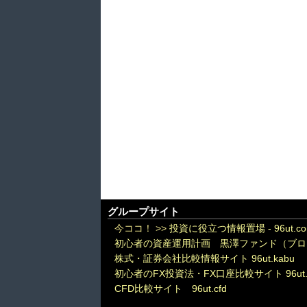
グループサイト
今ココ！ >>
投資に役立つ情報置場 - 96ut.c
初心者の資産運用計画 黒澤ファンド（ブロ
株式・証券会社比較情報サイト 96ut.kabu
初心者のFX投資法・FX口座比較サイト 96ut.
CFD比較サイト 96ut.cfd