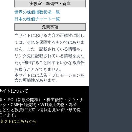
実験室・準備中・倉庫
世界の株価指数状況一覧
日本の株価チャート一覧
免責事項
当サイトにおける内容の正確性に関し
ては、それを保障するものではありま
せん。また、記載されている情報や、
リンク先に記載されている情報をあな
たが利用すること関するいかなる責任
も負うことができません。
本サイトには広告・プロモーションを
含む可能性があります。
サイトについて
株・IPO（新規公開株）・株主優待・ダウ・ナ
ック・CME日経先物・WTI原油先物・為替
X)などなど投資に役立つ情報を見やすい形で提
ています。
タクトはこちらから