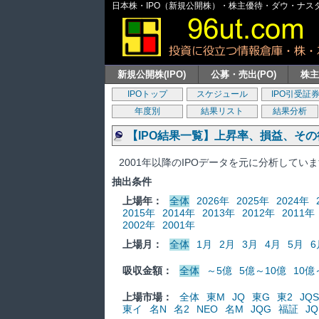
日本株・IPO（新規公開株）・株主優待・ダウ・ナスダッ
新規公開株(IPO)
公募・売出(PO)
株
IPOトップ
スケジュール
IPO引受証
年度別
結果リスト
結果分析
【IPO結果一覧】上昇率、損益、そ
2001年以降のIPOデータを元に分析してい
抽出条件
上場年：
全体
2026年
2025年
2024年
2015年
2014年
2013年
2012年
2011年
2002年
2001年
上場月：
全体
1月
2月
3月
4月
5月
6
吸収金額：
全体
～5億
5億～10億
10億
上場市場：
全体
東M
JQ
東G
東2
JQS
東イ
名N
名2
NEO
名M
JQG
福証
JQ