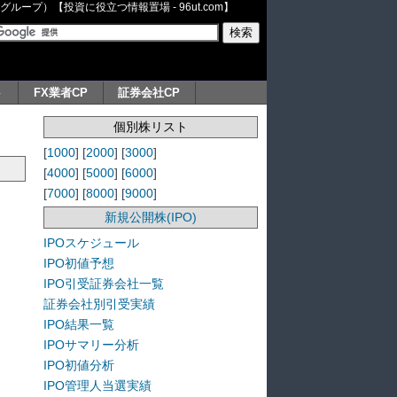
ープ）【投資に役立つ情報置場 - 96ut.com】
ト
FX業者CP
証券会社CP
個別株リスト
[
1000
] [
2000
] [
3000
]
[
4000
] [
5000
] [
6000
]
[
7000
] [
8000
] [
9000
]
新規公開株(IPO)
IPOスケジュール
IPO初値予想
IPO引受証券会社一覧
証券会社別引受実績
IPO結果一覧
IPOサマリー分析
IPO初値分析
IPO管理人当選実績