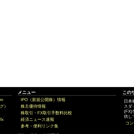
メニュー
この
om
IPO（新規公開株）情報
日本
グ）
株主優待情報
スダ
(F
株取引・FX取引手数料比較
供し
fx
経済ニュース速報
コン
参考・便利リンク集