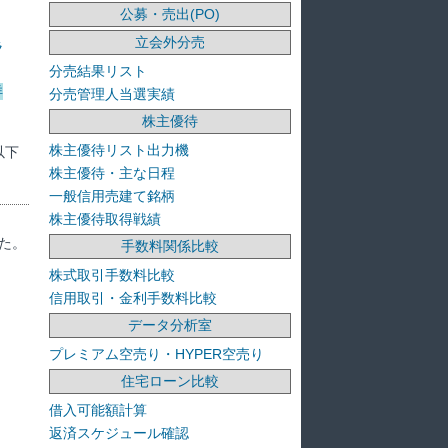
公募・売出(PO)
立会外分売
ラ
分売結果リスト
洋
分売管理人当選実績
株主優待
株主優待リスト出力機
以下
株主優待・主な日程
一般信用売建て銘柄
株主優待取得戦績
た。
手数料関係比較
株式取引手数料比較
信用取引・金利手数料比較
データ分析室
プレミアム空売り・HYPER空売り
住宅ローン比較
借入可能額計算
返済スケジュール確認